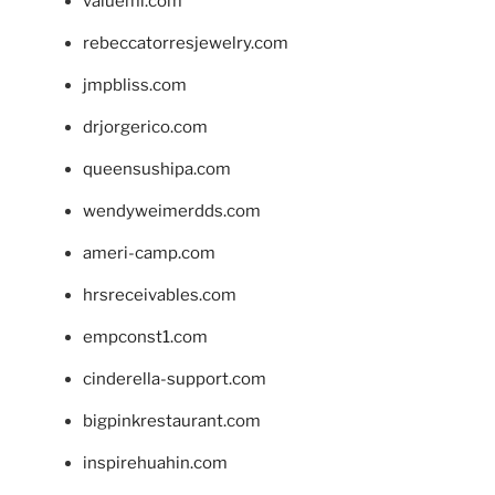
valueml.com
rebeccatorresjewelry.com
jmpbliss.com
drjorgerico.com
queensushipa.com
wendyweimerdds.com
ameri-camp.com
hrsreceivables.com
empconst1.com
cinderella-support.com
bigpinkrestaurant.com
inspirehuahin.com