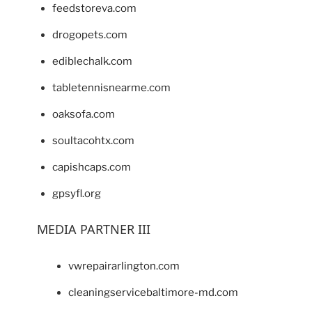
feedstoreva.com
drogopets.com
ediblechalk.com
tabletennisnearme.com
oaksofa.com
soultacohtx.com
capishcaps.com
gpsyfl.org
MEDIA PARTNER III
vwrepairarlington.com
cleaningservicebaltimore-md.com