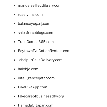
mandelaeffectlibrary.com
roselynns.com
balanceyoganj.com
salesforceblogs.com
TrainGames365.com
BaytownEvaCationRentals.com
JabalpurCakeDelivery.com
halobjd.com
intelligenceqatar.com
PikaPikaApp.com
takecareofbusinessdfw.org
HamadaOfJapan.com