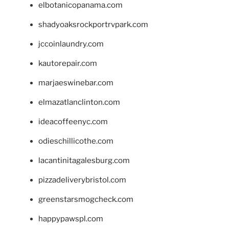
elbotanicopanama.com
shadyoaksrockportrvpark.com
jccoinlaundry.com
kautorepair.com
marjaeswinebar.com
elmazatlanclinton.com
ideacoffeenyc.com
odieschillicothe.com
lacantinitagalesburg.com
pizzadeliverybristol.com
greenstarsmogcheck.com
happypawspl.com