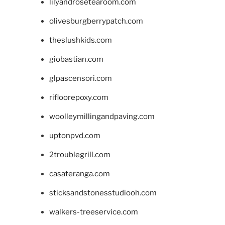
lilyandrosetearoom.com
olivesburgberrypatch.com
theslushkids.com
giobastian.com
glpascensori.com
rifloorepoxy.com
woolleymillingandpaving.com
uptonpvd.com
2troublegrill.com
casateranga.com
sticksandstonesstudiooh.com
walkers-treeservice.com