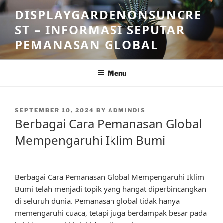
Skip
DISPLAYGARDENONSUNCRE
to
ST – INFORMASI SEPUTAR
content
PEMANASAN GLOBAL
Menu
POSTED
SEPTEMBER 10, 2024
BY
ADMINDIS
ON
Berbagai Cara Pemanasan Global
Mempengaruhi Iklim Bumi
Berbagai Cara Pemanasan Global Mempengaruhi Iklim
Bumi telah menjadi topik yang hangat diperbincangkan
di seluruh dunia. Pemanasan global tidak hanya
memengaruhi cuaca, tetapi juga berdampak besar pada