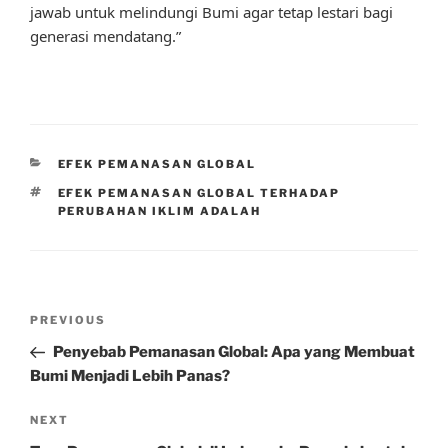
jawab untuk melindungi Bumi agar tetap lestari bagi
generasi mendatang.”
CATEGORIES
EFEK PEMANASAN GLOBAL
TAGS
EFEK PEMANASAN GLOBAL TERHADAP
PERUBAHAN IKLIM ADALAH
Post
Previous
PREVIOUS
navigation
Post
Penyebab Pemanasan Global: Apa yang Membuat
Bumi Menjadi Lebih Panas?
Next
NEXT
Post