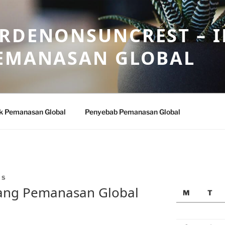
ARDENONSUNCREST – 
PEMANASAN GLOBAL
k Pemanasan Global
Penyebab Pemanasan Global
IS
ntang Pemanasan Global
M
T