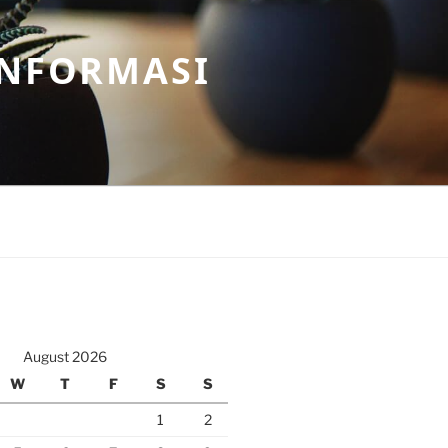
INFORMASI
August 2026
W
T
F
S
S
1
2