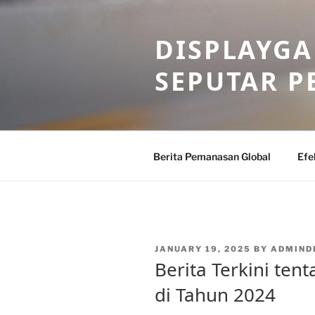
Skip
to
DISPLAYG
content
SEPUTAR 
Berita Pemanasan Global
Efe
POSTED
JANUARY 19, 2025
BY
ADMIND
ON
Berita Terkini te
di Tahun 2024