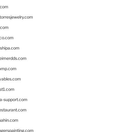
.com
torresjewelry.com
s.com
ico.com
shipa.com
eimerdds.com
camp.com
ivables.com
st1.com
la-support.com
estaurant.com
uahin.com
erspainting.com