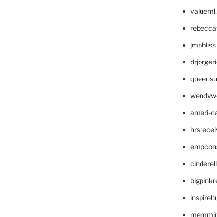
valueml
rebecca
jmpblis
drjorger
queensu
wendyw
ameri-
hrsrece
empcon
cinderel
bigpinkr
inspireh
memming