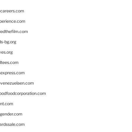
hcareers.com
xperience.com
edthefilm.com
ds-bg.org
ves.org
tees.com
rsexpress.com
venezuelaen.com
oodfoodcorporation.com
nnt.com
gender.com
ardssale.com