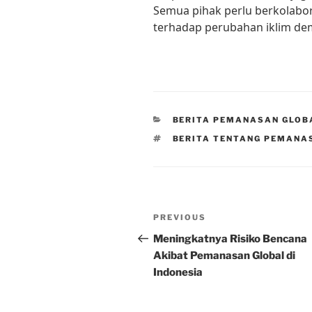
Semua pihak perlu berkolabor
terhadap perubahan iklim dem
CATEGORIES
BERITA PEMANASAN GLOB
TAGS
BERITA TENTANG PEMANA
Post
Previous
PREVIOUS
navigation
Post
Meningkatnya Risiko Bencana
Akibat Pemanasan Global di
Indonesia