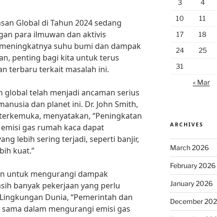
3
4
10
11
asan Global di Tahun 2024 sedang
gan para ilmuwan dan aktivis
17
18
 meningkatnya suhu bumi dan dampak
24
25
n, penting bagi kita untuk terus
31
terbaru terkait masalah ini.
« Mar
 global telah menjadi ancaman serius
nusia dan planet ini. Dr. John Smith,
terkemuka, menyatakan, “Peningkatan
ARCHIVES
t emisi gas rumah kaca dapat
 lebih sering terjadi, seperti banjir,
March 2026
bih kuat.”
February 2026
kan untuk mengurangi dampak
January 2026
ih banyak pekerjaan yang perlu
Lingkungan Dunia, “Pemerintah dan
December 20
ja sama dalam mengurangi emisi gas