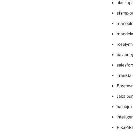
alaskapo
stsmp.o
manoel
mandelae
roselyn
balance
salesfo
TrainG
Baytown
Jabalpu
halobjd
intellig
PikaPik