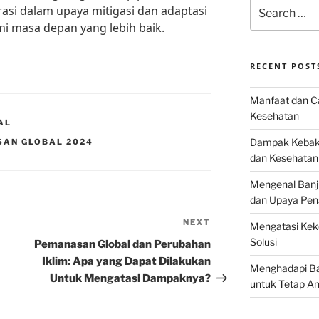
Search
asi dalam upaya mitigasi dan adaptasi
for:
i masa depan yang lebih baik.
RECENT POST
Manfaat dan Ca
Kesehatan
AL
Dampak Kebaka
SAN GLOBAL 2024
dan Kesehatan
Mengenal Banj
dan Upaya Pen
NEXT
Next
Mengatasi Keke
Post
Solusi
Pemanasan Global dan Perubahan
Iklim: Apa yang Dapat Dilakukan
Menghadapi Bah
Untuk Mengatasi Dampaknya?
untuk Tetap A