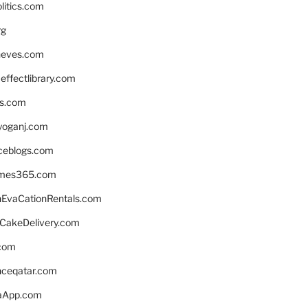
litics.com
rg
neves.com
ffectlibrary.com
ns.com
yoganj.com
rceblogs.com
ames365.com
EvaCationRentals.com
rCakeDelivery.com
.com
enceqatar.com
aApp.com