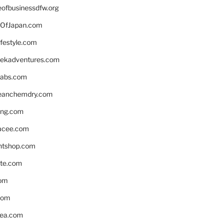
eofbusinessdfw.org
OfJapan.com
ifestyle.com
eekadventures.com
labs.com
leanchemdry.com
ing.com
acee.com
ntshop.com
te.com
om
com
ea.com