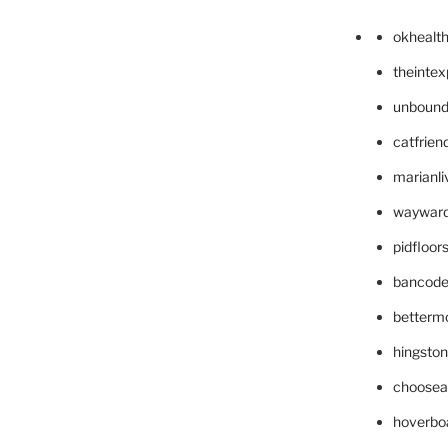
okhealt
theinte
unbound
catfrien
marianli
wayward
pidfloo
bancode
betterm
hingsto
choosea
hoverbo