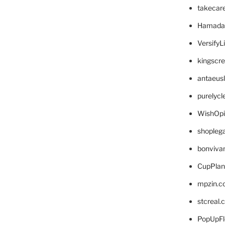
takecar
Hamada
VersifyL
kingscr
antaeus
purelyc
WishOp
shopleg
bonviva
CupPlan
mpzin.c
stcreal.
PopUpFl