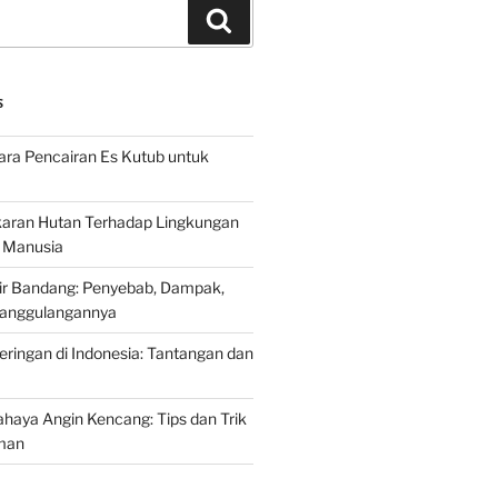
Search
S
ra Pencairan Es Kutub untuk
ran Hutan Terhadap Lingkungan
 Manusia
ir Bandang: Penyebab, Dampak,
anggulangannya
ringan di Indonesia: Tantangan dan
aya Angin Kencang: Tips dan Trik
man