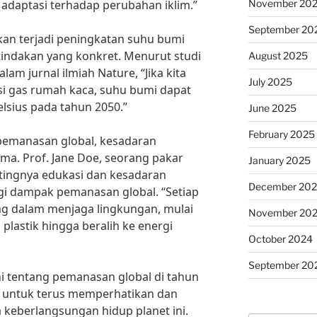
November 20
daptasi terhadap perubahan iklim.”
September 20
akan terjadi peningkatan suhu bumi
a tindakan yang konkret. Menurut studi
August 2025
lam jurnal ilmiah Nature, “Jika kita
July 2025
si gas rumah kaca, suhu bumi dapat
lsius pada tahun 2050.”
June 2025
February 2025
emanasan global, kesadaran
ma. Prof. Jane Doe, seorang pakar
January 2025
ingnya edukasi dan kesadaran
December 20
i dampak pemanasan global. “Setiap
ing dalam menjaga lingkungan, mulai
November 20
lastik hingga beralih ke energi
October 2024
September 20
 tentang pemanasan global di tahun
a untuk terus memperhatikan dan
 keberlangsungan hidup planet ini.