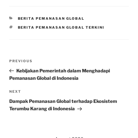
CATEGORIES
BERITA PEMANASAN GLOBAL
TAGS
BERITA PEMANASAN GLOBAL TERKINI
Post
Previous
PREVIOUS
navigation
Post
Kebijakan Pemerintah dalam Menghadapi
Pemanasan Global di Indonesia
Next
NEXT
Post
Dampak Pemanasan Global terhadap Ekosistem
Terumbu Karang di Indonesia