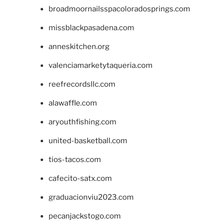
broadmoornailsspacoloradosprings.com
missblackpasadena.com
anneskitchen.org
valenciamarketytaqueria.com
reefrecordsllc.com
alawaffle.com
aryouthfishing.com
united-basketball.com
tios-tacos.com
cafecito-satx.com
graduacionviu2023.com
pecanjackstogo.com