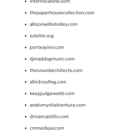
infernocanine.com
thepaperhousecollection.com
allisonwillisholley.com
solslite.org
portwayinn.com
djmaddogmusic.com
thesoundarchitects.com
allin1roofing.com
keepjudgewebb.com
anatomyofadventure.com
drivancastillo.com
cmmedspa.com