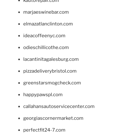
kautorepair.com
marjaeswinebar.com
elmazatlanclinton.com
ideacoffeenyc.com
odieschillicothe.com
lacantinitagalesburg.com
pizzadeliverybristol.com
greenstarsmogcheck.com
happypawspl.com
callahansautoservicecenter.com
georgiascornermarket.com
perfectfit24-7.com