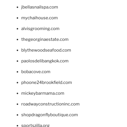
jbellasnailspa.com
mychaihouse.com
alvisgrooming.com
thegeorginaestate.com
blythewoodseafood.com
paolosdelibangkok.com
bobacove.com
phoone24brookfield.com
mickeybarmama.com
roadwayconstructioninc.com
shopdragonflyboutique.com
sportszilla.org