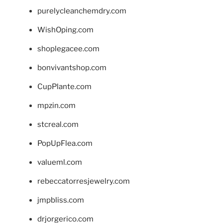
purelycleanchemdry.com
WishOping.com
shoplegacee.com
bonvivantshop.com
CupPlante.com
mpzin.com
stcreal.com
PopUpFlea.com
valueml.com
rebeccatorresjewelry.com
jmpbliss.com
drjorgerico.com