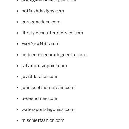
drgiggleshouseofpain.com
hotflashdesigns.com
garagenadeau.com
lifestylechauffeurservice.com
EverNewNails.com
insideoutdecoratingcentre.com
salvatoresinpoint.com
jovialfloralco.com
johnlscotthometeam.com
u-seehomes.com
watersportslagonissi.com
mischieffashion.com