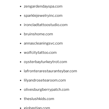
zengardendayspa.com
sparklejewelryinc.com
ironcladtattoostudio.com
bruinshome.com
annascleaningsvc.com
wolfcitytattoo.com
oysterbayturkeytrot.com
lafronterarestauranteybar.com
lilyandrosetearoom.com
olivesburgberrypatch.com
theslushkids.com
giobastian.com