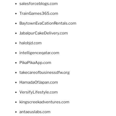
salesforceblogs.com
TrainGames365.com
BaytownEvaCationRentals.com
JabalpurCakeDelivery.com
halobjd.com
intelligenceqatar.com
PikaPikaApp.com
takecareofbusinessdfw.org
HamadaOfJapan.com
VersifyLifestyle.com
kingscreekadventures.com
antaeuslabs.com