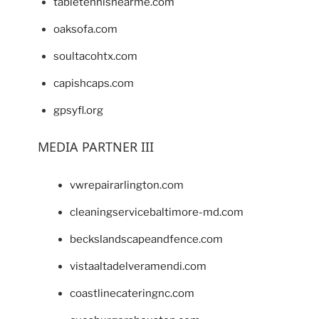
tabletennisnearme.com
oaksofa.com
soultacohtx.com
capishcaps.com
gpsyfl.org
MEDIA PARTNER III
vwrepairarlington.com
cleaningservicebaltimore-md.com
beckslandscapeandfence.com
vistaaltadelveramendi.com
coastlinecateringnc.com