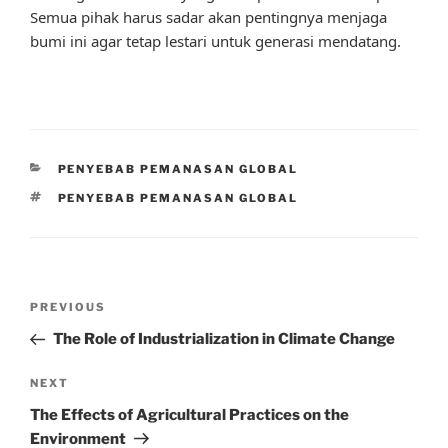
Semua pihak harus sadar akan pentingnya menjaga
bumi ini agar tetap lestari untuk generasi mendatang.
CATEGORIES
PENYEBAB PEMANASAN GLOBAL
TAGS
PENYEBAB PEMANASAN GLOBAL
Post
Previous
PREVIOUS
navigation
Post
The Role of Industrialization in Climate Change
Next
NEXT
Post
The Effects of Agricultural Practices on the
Environment