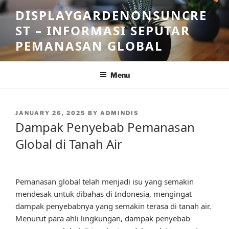
Skip
DISPLAYGARDENONSUNCRE
to
ST – INFORMASI SEPUTAR
content
PEMANASAN GLOBAL
Menu
POSTED
JANUARY 26, 2025
BY
ADMINDIS
ON
Dampak Penyebab Pemanasan
Global di Tanah Air
Pemanasan global telah menjadi isu yang semakin
mendesak untuk dibahas di Indonesia, mengingat
dampak penyebabnya yang semakin terasa di tanah air.
Menurut para ahli lingkungan, dampak penyebab