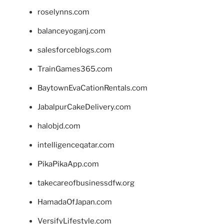
roselynns.com
balanceyoganj.com
salesforceblogs.com
TrainGames365.com
BaytownEvaCationRentals.com
JabalpurCakeDelivery.com
halobjd.com
intelligenceqatar.com
PikaPikaApp.com
takecareofbusinessdfw.org
HamadaOfJapan.com
VersifyLifestyle.com