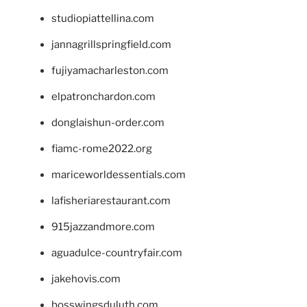
studiopiattellina.com
jannagrillspringfield.com
fujiyamacharleston.com
elpatronchardon.com
donglaishun-order.com
fiamc-rome2022.org
mariceworldessentials.com
lafisheriarestaurant.com
915jazzandmore.com
aguadulce-countryfair.com
jakehovis.com
bosswingsduluth.com