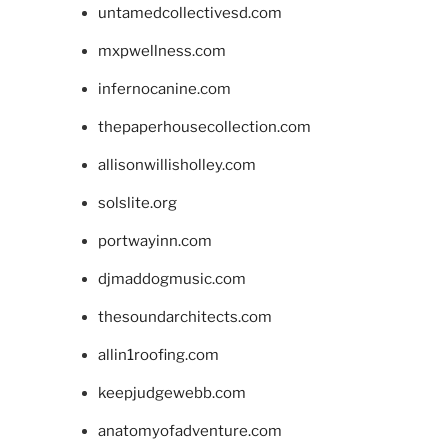
untamedcollectivesd.com
mxpwellness.com
infernocanine.com
thepaperhousecollection.com
allisonwillisholley.com
solslite.org
portwayinn.com
djmaddogmusic.com
thesoundarchitects.com
allin1roofing.com
keepjudgewebb.com
anatomyofadventure.com