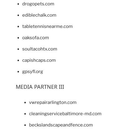
drogopets.com
ediblechalk.com
tabletennisnearme.com
oaksofa.com
soultacohtx.com
capishcaps.com
gpsyfl.org
MEDIA PARTNER III
vwrepairarlington.com
cleaningservicebaltimore-md.com
beckslandscapeandfence.com