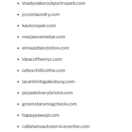
shadyoaksrockportrvpark.com
jccoinlaundry.com
kautorepair.com
marjaeswinebar.com
elmazatlanclinton.com
ideacoffeenyc.com
odieschillicothe.com
lacantinitagalesburg.com
pizzadeliverybristol.com
greenstarsmogcheck.com
happypawspl.com
callahansautoservicecenter.com