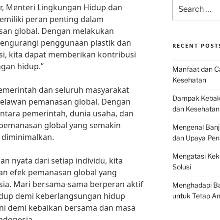
Search
ar, Menteri Lingkungan Hidup dan
for:
emiliki peran penting dalam
an global. Dengan melakukan
mengurangi penggunaan plastik dan
RECENT POST
, kita dapat memberikan kontribusi
ngan hidup.”
Manfaat dan Ca
Kesehatan
 pemerintah dan seluruh masyarakat
Dampak Kebaka
melawan pemanasan global. Dengan
dan Kesehatan
ntara pemerintah, dunia usaha, dan
 pemanasan global yang semakin
Mengenal Banj
 diminimalkan.
dan Upaya Pen
Mengatasi Keke
 nyata dari setiap individu, kita
Solusi
n efek pemanasan global yang
ia. Mari bersama-sama berperan aktif
Menghadapi Bah
idup demi keberlangsungan hidup
untuk Tetap A
ni demi kebaikan bersama dan masa
ndonesia.