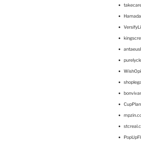
takecar
Hamada
VersifyL
kingscr
antaeus
purelyc
WishOp
shopleg
bonviva
CupPlan
mpzin.c
stcreal.
PopUpFl