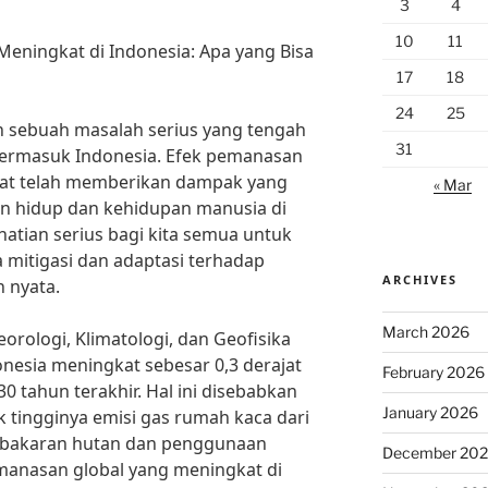
3
4
10
11
eningkat di Indonesia: Apa yang Bisa
17
18
24
25
 sebuah masalah serius yang tengah
31
 termasuk Indonesia. Efek pemanasan
kat telah memberikan dampak yang
« Mar
an hidup dan kehidupan manusia di
rhatian serius bagi kita semua untuk
 mitigasi dan adaptasi terhadap
ARCHIVES
 nyata.
March 2026
rologi, Klimatologi, dan Geofisika
onesia meningkat sebesar 0,3 derajat
February 2026
0 tahun terakhir. Hal ini disebabkan
January 2026
k tingginya emisi gas rumah kaca dari
embakaran hutan dan penggunaan
December 20
manasan global yang meningkat di