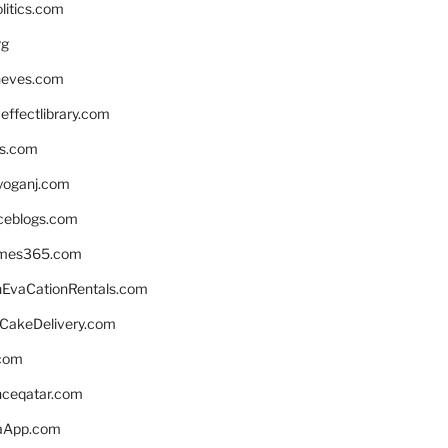
litics.com
rg
neves.com
ffectlibrary.com
ns.com
yoganj.com
rceblogs.com
ames365.com
EvaCationRentals.com
rCakeDelivery.com
.com
enceqatar.com
aApp.com