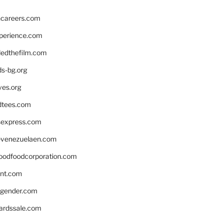
hcareers.com
xperience.com
edthefilm.com
ds-bg.org
ves.org
tees.com
rsexpress.com
venezuelaen.com
oodfoodcorporation.com
nnt.com
gender.com
ardssale.com