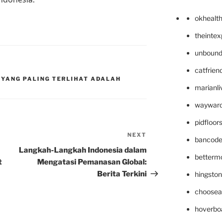
okhealt
theinte
unbound
catfrien
YANG PALING TERLIHAT ADALAH
marianli
wayward
pidfloo
NEXT
Next
bancode
Post
Langkah-Langkah Indonesia dalam
betterm
t
Mengatasi Pemanasan Global:
Berita Terkini
hingsto
choosea
hoverbo