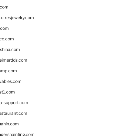
.com
torresjewelry.com
s.com
ico.com
shipa.com
eimerdds.com
camp.com
ivables.com
st1.com
la-support.com
estaurant.com
uahin.com
erspainting.com