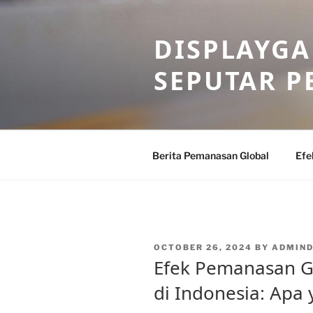
Skip
to
DISPLAYG
content
SEPUTAR 
Berita Pemanasan Global
Efe
POSTED
OCTOBER 26, 2024
BY
ADMIND
ON
Efek Pemanasan G
di Indonesia: Apa 