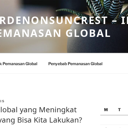
ARDENONSUNCREST – 
PEMANASAN GLOBAL
k Pemanasan Global
Penyebab Pemanasan Global
IS
lobal yang Meningkat
M
T
yang Bisa Kita Lakukan?