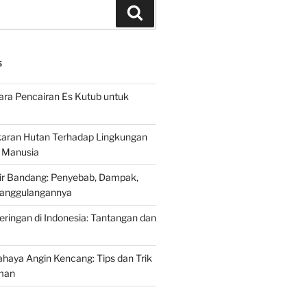
Search
S
ra Pencairan Es Kutub untuk
ran Hutan Terhadap Lingkungan
 Manusia
ir Bandang: Penyebab, Dampak,
anggulangannya
ringan di Indonesia: Tantangan dan
aya Angin Kencang: Tips dan Trik
man