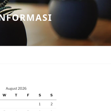
INFORMASI
August 2026
W
T
F
S
S
1
2