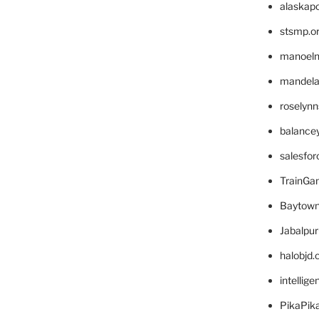
alaskapo
stsmp.o
manoel
mandelae
roselyn
balance
salesfo
TrainG
Baytown
Jabalpu
halobjd
intellig
PikaPik