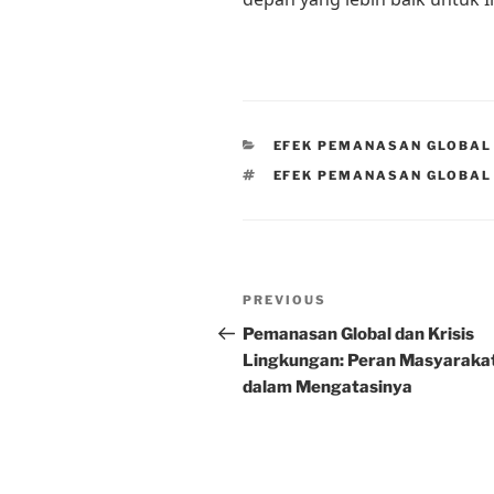
CATEGORIES
EFEK PEMANASAN GLOBAL
TAGS
EFEK PEMANASAN GLOBAL 
Post
Previous
PREVIOUS
navigation
Post
Pemanasan Global dan Krisis
Lingkungan: Peran Masyaraka
dalam Mengatasinya