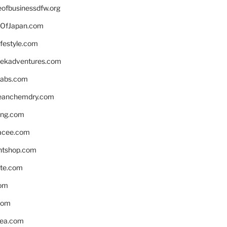
eofbusinessdfw.org
OfJapan.com
ifestyle.com
eekadventures.com
labs.com
leanchemdry.com
ing.com
acee.com
ntshop.com
te.com
om
com
ea.com