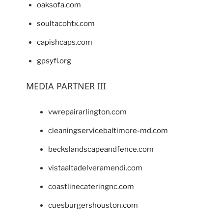
oaksofa.com
soultacohtx.com
capishcaps.com
gpsyfl.org
MEDIA PARTNER III
vwrepairarlington.com
cleaningservicebaltimore-md.com
beckslandscapeandfence.com
vistaaltadelveramendi.com
coastlinecateringnc.com
cuesburgershouston.com