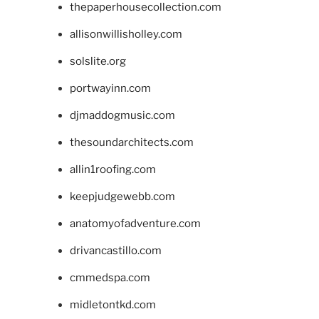
thepaperhousecollection.com
allisonwillisholley.com
solslite.org
portwayinn.com
djmaddogmusic.com
thesoundarchitects.com
allin1roofing.com
keepjudgewebb.com
anatomyofadventure.com
drivancastillo.com
cmmedspa.com
midletontkd.com