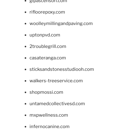
glpascensori.com
rifloorepoxy.com
woolleymillingandpaving.com
uptonpvd.com
2troublegrill.com
casateranga.com
sticksandstonesstudiooh.com
walkers-treeservice.com
shopmossi.com
untamedcollectivesd.com
mxpwellness.com
infernocanine.com