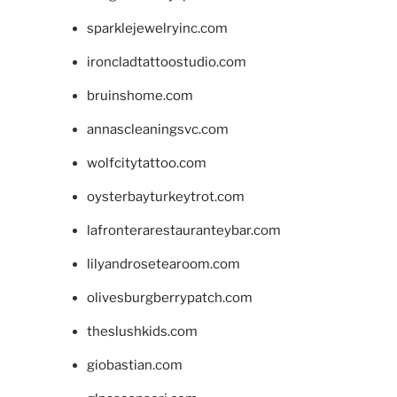
sparklejewelryinc.com
ironcladtattoostudio.com
bruinshome.com
annascleaningsvc.com
wolfcitytattoo.com
oysterbayturkeytrot.com
lafronterarestauranteybar.com
lilyandrosetearoom.com
olivesburgberrypatch.com
theslushkids.com
giobastian.com