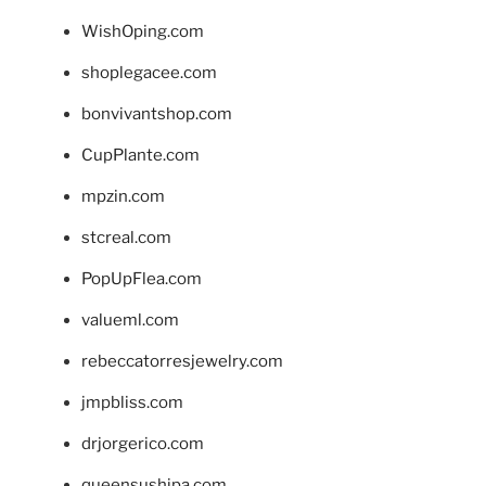
WishOping.com
shoplegacee.com
bonvivantshop.com
CupPlante.com
mpzin.com
stcreal.com
PopUpFlea.com
valueml.com
rebeccatorresjewelry.com
jmpbliss.com
drjorgerico.com
queensushipa.com