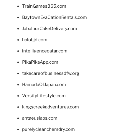
TrainGames365.com
BaytownEvaCationRentals.com
JabalpurCakeDelivery.com
halobjd.com
intelligenceqatar.com
PikaPikaApp.com
takecareofbusinessdfw.org
HamadaOfJapan.com
VersifyLifestyle.com
kingscreekadventures.com
antaeuslabs.com
purelycleanchemdry.com