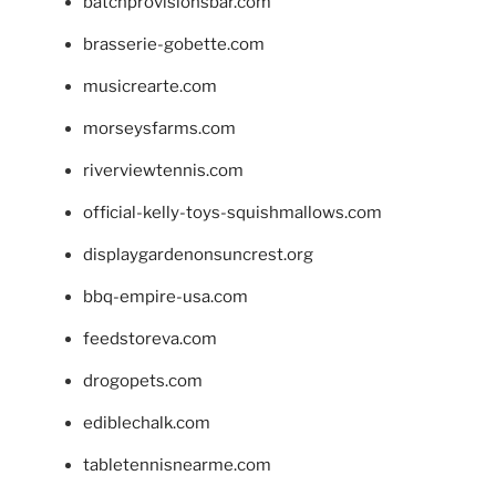
batchprovisionsbar.com
brasserie-gobette.com
musicrearte.com
morseysfarms.com
riverviewtennis.com
official-kelly-toys-squishmallows.com
displaygardenonsuncrest.org
bbq-empire-usa.com
feedstoreva.com
drogopets.com
ediblechalk.com
tabletennisnearme.com