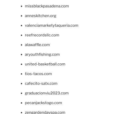
missblackpasadena.com
anneskitchen.org
valenciamarketytaqueria.com
reefrecordsllc.com
alawaffle.com
aryouthfishing.com
united-basketball.com
tios-tacos.com
cafecito-satx.com
graduacionviu2023.com
pecanjackstogo.com
zengardendayspa.com