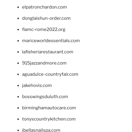
elpatronchardon.com
donglaishun-order.com
fiamc-rome2022.org
mariceworldessentials.com
lafisheriarestaurant.com
915jazzandmore.com
aguadulce-countryfair.com
jakehovis.com
bosswingsduluth.com
birminghamautocare.com
tonyscountrykitchen.com
jbellasnailspa.com