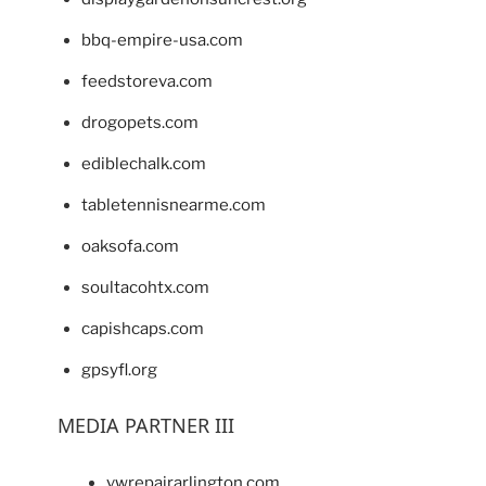
bbq-empire-usa.com
feedstoreva.com
drogopets.com
ediblechalk.com
tabletennisnearme.com
oaksofa.com
soultacohtx.com
capishcaps.com
gpsyfl.org
MEDIA PARTNER III
vwrepairarlington.com