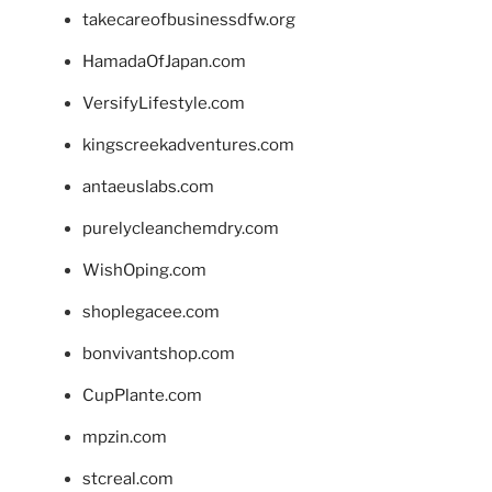
takecareofbusinessdfw.org
HamadaOfJapan.com
VersifyLifestyle.com
kingscreekadventures.com
antaeuslabs.com
purelycleanchemdry.com
WishOping.com
shoplegacee.com
bonvivantshop.com
CupPlante.com
mpzin.com
stcreal.com