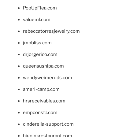
PopUpFlea.com
valueml.com
rebeccatorresjewelry.com
jmpbliss.com
drjorgerico.com
queensushipa.com
wendyweimerdds.com
ameri-camp.com
hrsreceivables.com
empconst1.com
cinderella-support.com
bigpinkrestaurant.com