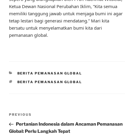
Ketua Dewan Nasional Perubahan Iklim, “Kita semua
memiliki tanggung jawab untuk menjaga bumi ini agar
tetap lestari bagi generasi mendatang.” Mari kita
bersatu untuk menyelamatkan bumi kita dari
pemanasan global.
CATEGORIES
BERITA PEMANASAN GLOBAL
TAGS
BERITA PEMANASAN GLOBAL
Post
Previous
PREVIOUS
navigation
Post
Pertanian Indonesia dalam Ancaman Pemanasan
Global: Perlu Langkah Tepat