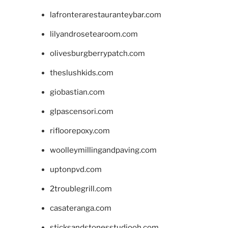
lafronterarestauranteybar.com
lilyandrosetearoom.com
olivesburgberrypatch.com
theslushkids.com
giobastian.com
glpascensori.com
rifloorepoxy.com
woolleymillingandpaving.com
uptonpvd.com
2troublegrill.com
casateranga.com
sticksandstonesstudiooh.com