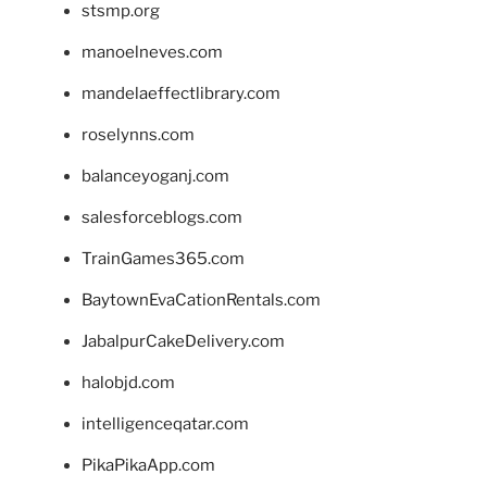
stsmp.org
manoelneves.com
mandelaeffectlibrary.com
roselynns.com
balanceyoganj.com
salesforceblogs.com
TrainGames365.com
BaytownEvaCationRentals.com
JabalpurCakeDelivery.com
halobjd.com
intelligenceqatar.com
PikaPikaApp.com