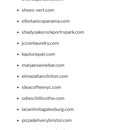
shoes-vert.com
elbotanicopanama.com
shadyoaksrockportrvpark.com
jccoinlaundry.com
kautorepair.com
marjaeswinebar.com
elmazatlanclinton.com
ideacoffeenyc.com
odieschillicothe.com
lacantinitagalesburg.com
pizzadeliverybristol.com