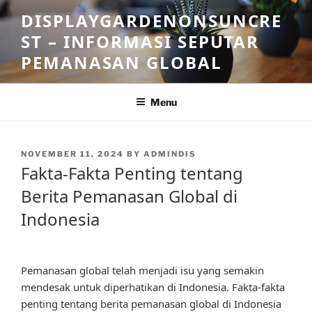
Skip
DISPLAYGARDENONSUNCRE
to
ST – INFORMASI SEPUTAR
content
PEMANASAN GLOBAL
Menu
POSTED
NOVEMBER 11, 2024
BY
ADMINDIS
ON
Fakta-Fakta Penting tentang
Berita Pemanasan Global di
Indonesia
Pemanasan global telah menjadi isu yang semakin
mendesak untuk diperhatikan di Indonesia. Fakta-fakta
penting tentang berita pemanasan global di Indonesia