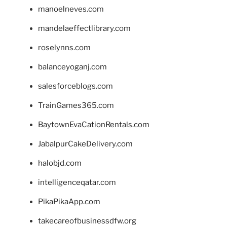
manoelneves.com
mandelaeffectlibrary.com
roselynns.com
balanceyoganj.com
salesforceblogs.com
TrainGames365.com
BaytownEvaCationRentals.com
JabalpurCakeDelivery.com
halobjd.com
intelligenceqatar.com
PikaPikaApp.com
takecareofbusinessdfw.org