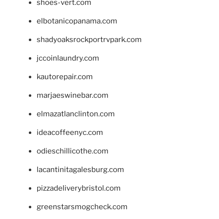
shoes-vert.com
elbotanicopanama.com
shadyoaksrockportrvpark.com
jccoinlaundry.com
kautorepair.com
marjaeswinebar.com
elmazatlanclinton.com
ideacoffeenyc.com
odieschillicothe.com
lacantinitagalesburg.com
pizzadeliverybristol.com
greenstarsmogcheck.com