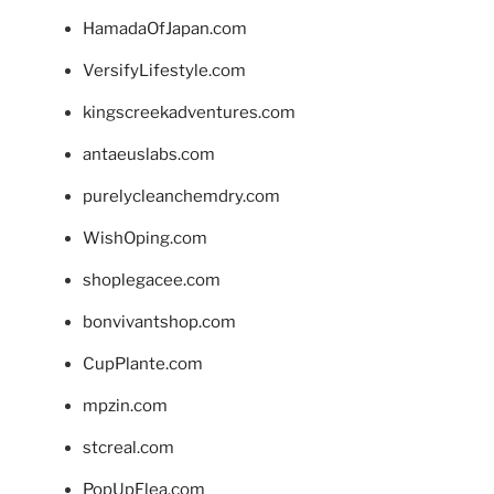
HamadaOfJapan.com
VersifyLifestyle.com
kingscreekadventures.com
antaeuslabs.com
purelycleanchemdry.com
WishOping.com
shoplegacee.com
bonvivantshop.com
CupPlante.com
mpzin.com
stcreal.com
PopUpFlea.com