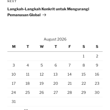
Next
NEXT
Post
Langkah-Langkah Konkrit untuk Mengurangi
Pemanasan Global
August 2026
M
T
W
T
F
S
S
1
2
3
4
5
6
7
8
9
10
11
12
13
14
15
16
17
18
19
20
21
22
23
24
25
26
27
28
29
30
31