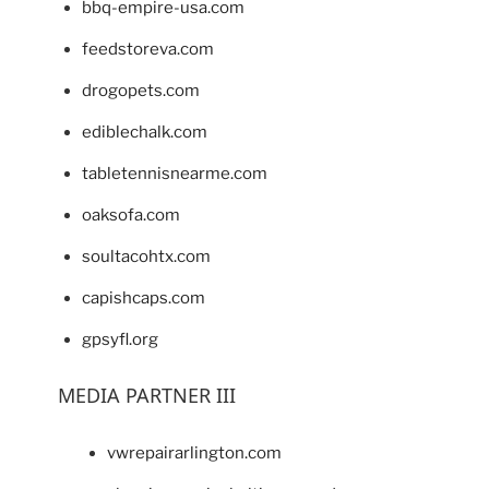
bbq-empire-usa.com
feedstoreva.com
drogopets.com
ediblechalk.com
tabletennisnearme.com
oaksofa.com
soultacohtx.com
capishcaps.com
gpsyfl.org
MEDIA PARTNER III
vwrepairarlington.com