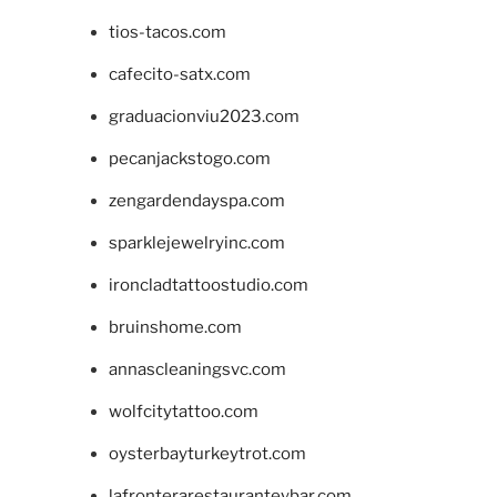
tios-tacos.com
cafecito-satx.com
graduacionviu2023.com
pecanjackstogo.com
zengardendayspa.com
sparklejewelryinc.com
ironcladtattoostudio.com
bruinshome.com
annascleaningsvc.com
wolfcitytattoo.com
oysterbayturkeytrot.com
lafronterarestauranteybar.com