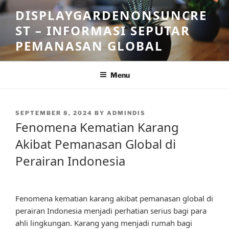
Skip
DISPLAYGARDENONSUNCRE
to
ST – INFORMASI SEPUTAR
content
PEMANASAN GLOBAL
Menu
POSTED
SEPTEMBER 8, 2024
BY
ADMINDIS
ON
Fenomena Kematian Karang
Akibat Pemanasan Global di
Perairan Indonesia
Fenomena kematian karang akibat pemanasan global di
perairan Indonesia menjadi perhatian serius bagi para
ahli lingkungan. Karang yang menjadi rumah bagi