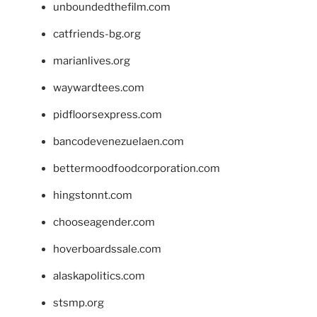
unboundedthefilm.com
catfriends-bg.org
marianlives.org
waywardtees.com
pidfloorsexpress.com
bancodevenezuelaen.com
bettermoodfoodcorporation.com
hingstonnt.com
chooseagender.com
hoverboardssale.com
alaskapolitics.com
stsmp.org