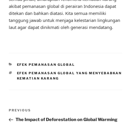
akibat pemanasan global di perairan Indonesia dapat
ditekan dan bahkan diatasi. Kita semua memiliki
tanggung jawab untuk menjaga kelestarian lingkungan
laut agar dapat dinikmati oleh generasi mendatang.
CATEGORIES
EFEK PEMANASAN GLOBAL
TAGS
EFEK PEMANASAN GLOBAL YANG MENYEBABKAN
KEMATIAN KARANG
Post
Previous
PREVIOUS
navigation
Post
The Impact of Deforestation on Global Warming