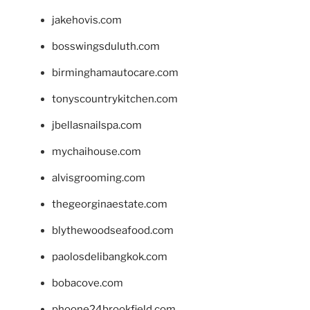
jakehovis.com
bosswingsduluth.com
birminghamautocare.com
tonyscountrykitchen.com
jbellasnailspa.com
mychaihouse.com
alvisgrooming.com
thegeorginaestate.com
blythewoodseafood.com
paolosdelibangkok.com
bobacove.com
phoone24brookfield.com