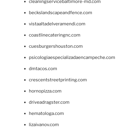
cleaningservicebaltimore-md.com
beckslandscapeandfence.com
vistaaltadelveramendi.com
coastlinecateringnc.com
cuesburgershouston.com
psicologiaespecializadaencampeche.com
dmtacos.com
crescentstreetprinting.com
hornopizza.com
driveadragster.com
hematologa.com
lizaivanov.com