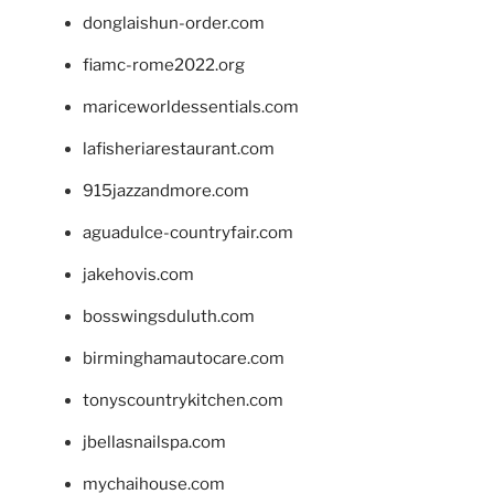
donglaishun-order.com
fiamc-rome2022.org
mariceworldessentials.com
lafisheriarestaurant.com
915jazzandmore.com
aguadulce-countryfair.com
jakehovis.com
bosswingsduluth.com
birminghamautocare.com
tonyscountrykitchen.com
jbellasnailspa.com
mychaihouse.com