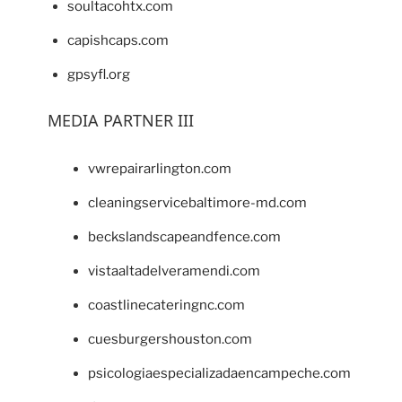
soultacohtx.com
capishcaps.com
gpsyfl.org
MEDIA PARTNER III
vwrepairarlington.com
cleaningservicebaltimore-md.com
beckslandscapeandfence.com
vistaaltadelveramendi.com
coastlinecateringnc.com
cuesburgershouston.com
psicologiaespecializadaencampeche.com