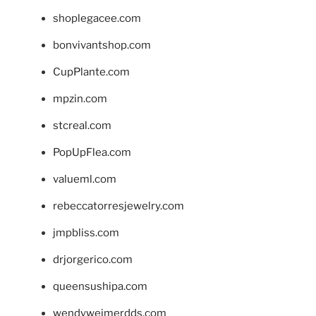
shoplegacee.com
bonvivantshop.com
CupPlante.com
mpzin.com
stcreal.com
PopUpFlea.com
valueml.com
rebeccatorresjewelry.com
jmpbliss.com
drjorgerico.com
queensushipa.com
wendyweimerdds.com