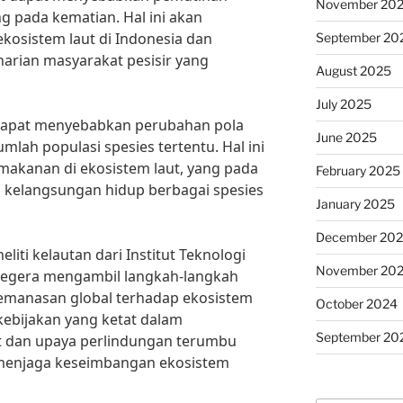
November 20
 pada kematian. Hal ini akan
sistem laut di Indonesia dan
September 20
rian masyarakat pesisir yang
August 2025
July 2025
 dapat menyebabkan perubahan pola
June 2025
mlah populasi spesies tertentu. Hal ini
makanan di ekosistem laut, yang pada
February 2025
kelangsungan hidup berbagai spesies
January 2025
December 20
liti kelautan dari Institut Teknologi
November 20
segera mengambil langkah-langkah
manasan global terhadap ekosistem
October 2024
kebijakan yang ketat dalam
September 20
t dan upaya perlindungan terumbu
 menjaga keseimbangan ekosistem