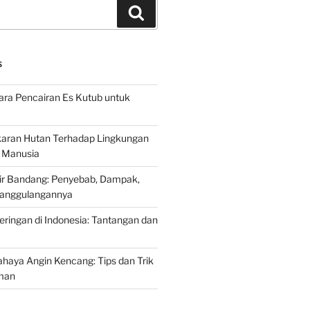
Search
S
ra Pencairan Es Kutub untuk
ran Hutan Terhadap Lingkungan
 Manusia
ir Bandang: Penyebab, Dampak,
anggulangannya
ringan di Indonesia: Tantangan dan
aya Angin Kencang: Tips dan Trik
man