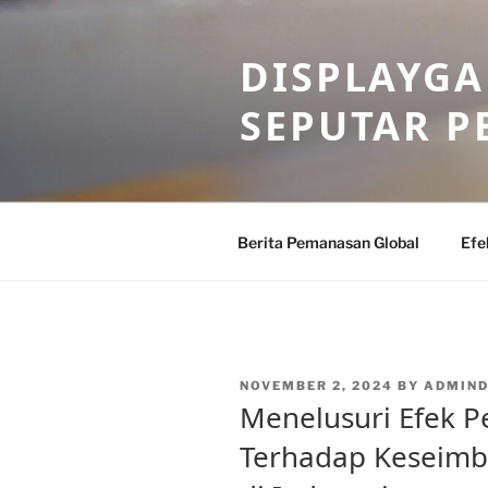
Skip
to
DISPLAYG
content
SEPUTAR 
Berita Pemanasan Global
Efe
POSTED
NOVEMBER 2, 2024
BY
ADMIND
ON
Menelusuri Efek 
Terhadap Keseimb