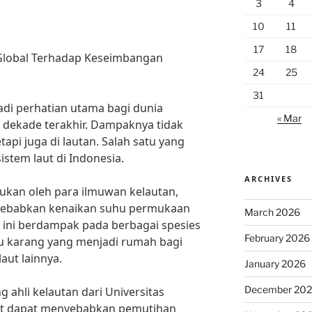
3
4
10
11
17
18
Global Terhadap Keseimbangan
24
25
31
di perhatian utama bagi dunia
« Mar
 dekade terakhir. Dampaknya tidak
tapi juga di lautan. Salah satu yang
stem laut di Indonesia.
ARCHIVES
kukan oleh para ilmuwan kelautan,
yebabkan kenaikan suhu permukaan
March 2026
al ini berdampak pada berbagai spesies
February 2026
u karang yang menjadi rumah bagi
laut lainnya.
January 2026
December 20
g ahli kelautan dari Universitas
aut dapat menyebabkan pemutihan