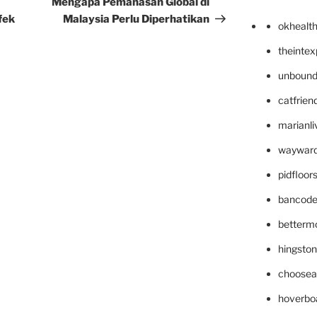
Mengapa Pemanasan Global di
fek
Malaysia Perlu Diperhatikan
okhealt
theinte
unbound
catfrien
marianli
wayward
pidfloo
bancode
betterm
hingsto
choosea
hoverbo