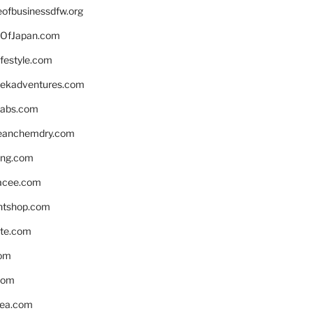
eofbusinessdfw.org
OfJapan.com
ifestyle.com
eekadventures.com
labs.com
leanchemdry.com
ing.com
acee.com
ntshop.com
te.com
om
com
ea.com