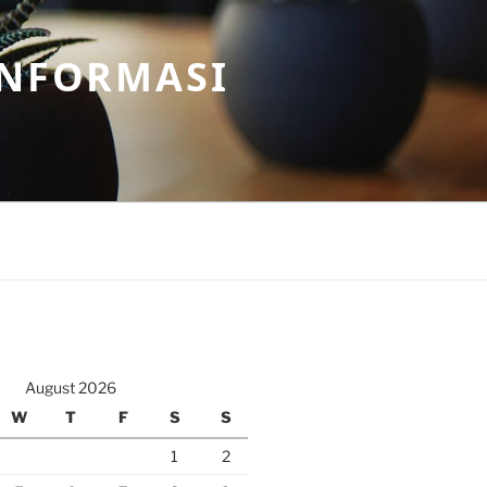
INFORMASI
August 2026
W
T
F
S
S
1
2