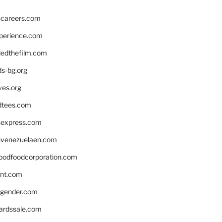
hcareers.com
xperience.com
edthefilm.com
ds-bg.org
ves.org
tees.com
rsexpress.com
venezuelaen.com
oodfoodcorporation.com
nnt.com
gender.com
ardssale.com