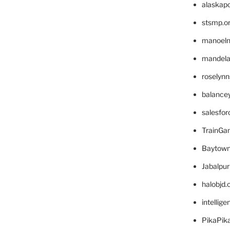
alaskapo
stsmp.o
manoel
mandelae
roselyn
balance
salesfo
TrainG
Baytown
Jabalpu
halobjd
intellig
PikaPik