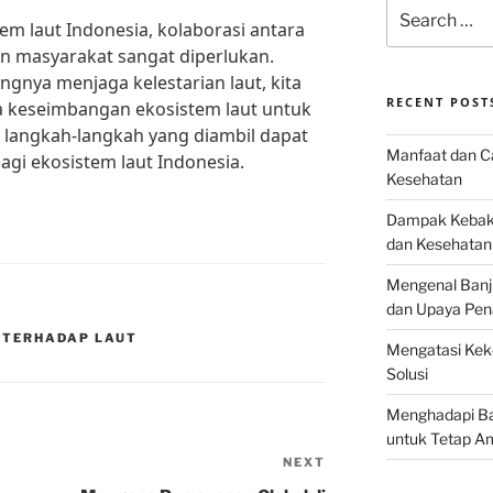
Search
m laut Indonesia, kolaborasi antara
for:
an masyarakat sangat diperlukan.
gnya menjaga kelestarian laut, kita
RECENT POST
 keseimbangan ekosistem laut untuk
langkah-langkah yang diambil dapat
Manfaat dan Ca
gi ekosistem laut Indonesia.
Kesehatan
Dampak Kebaka
dan Kesehatan
Mengenal Banj
dan Upaya Pen
 TERHADAP LAUT
Mengatasi Keke
Solusi
Menghadapi Bah
untuk Tetap A
NEXT
Next
Post