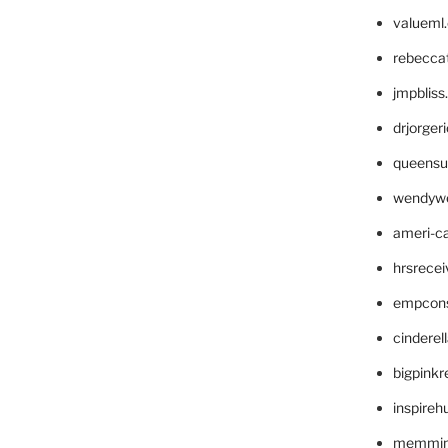
valueml
rebecca
jmpblis
drjorger
queensu
wendyw
ameri-
hrsrece
empcon
cinderel
bigpinkr
inspireh
memming