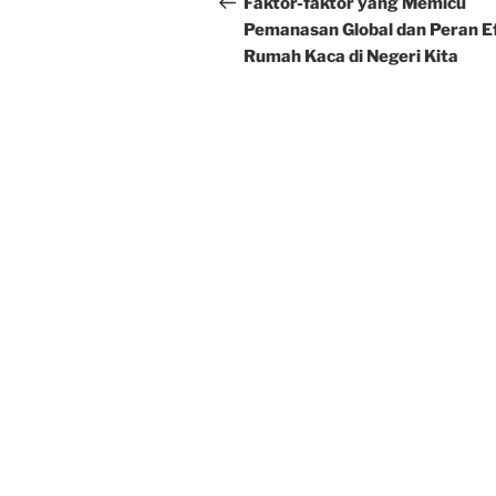
navigation
Faktor-faktor yang Memicu
Pemanasan Global dan Peran E
Rumah Kaca di Negeri Kita