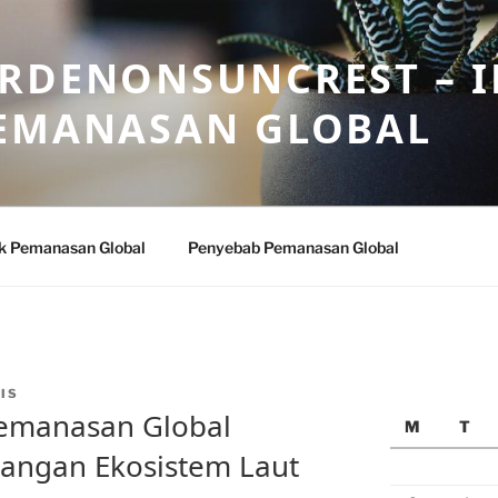
ARDENONSUNCREST – 
PEMANASAN GLOBAL
k Pemanasan Global
Penyebab Pemanasan Global
IS
Pemanasan Global
M
T
angan Ekosistem Laut