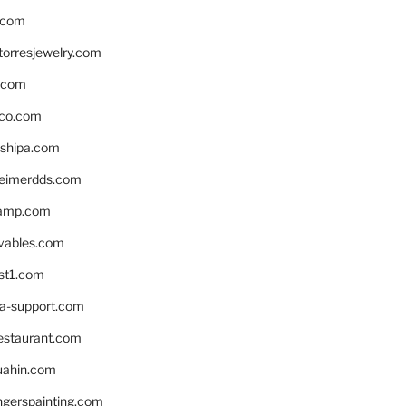
.com
torresjewelry.com
s.com
ico.com
shipa.com
eimerdds.com
camp.com
ivables.com
st1.com
la-support.com
estaurant.com
uahin.com
erspainting.com