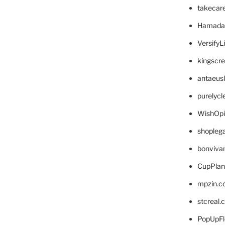
takecar
Hamada
VersifyL
kingscr
antaeus
purelyc
WishOp
shopleg
bonviva
CupPlan
mpzin.c
stcreal.
PopUpFl