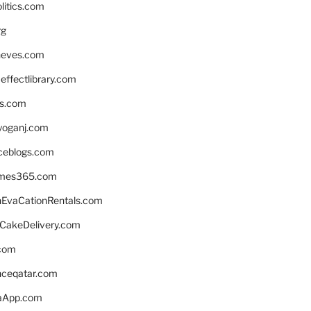
litics.com
rg
neves.com
ffectlibrary.com
ns.com
yoganj.com
rceblogs.com
ames365.com
EvaCationRentals.com
rCakeDelivery.com
.com
enceqatar.com
aApp.com