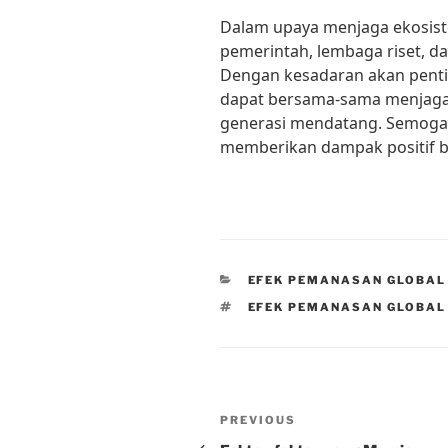
Dalam upaya menjaga ekosiste
pemerintah, lembaga riset, d
Dengan kesadaran akan pentin
dapat bersama-sama menjaga
generasi mendatang. Semoga 
memberikan dampak positif ba
CATEGORIES
EFEK PEMANASAN GLOBAL
TAGS
EFEK PEMANASAN GLOBAL
Post
Previous
PREVIOUS
Post