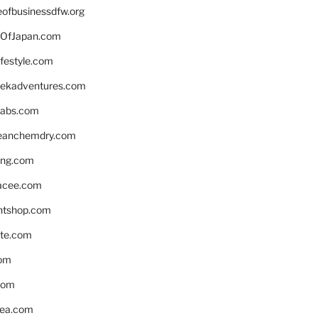
eofbusinessdfw.org
OfJapan.com
ifestyle.com
eekadventures.com
labs.com
leanchemdry.com
ing.com
acee.com
ntshop.com
te.com
om
com
ea.com