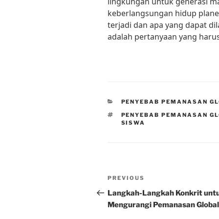
lingkungan untuk generasi ma
keberlangsungan hidup plane
terjadi dan apa yang dapat d
adalah pertanyaan yang haru
CATEGORIES
PENYEBAB PEMANASAN G
TAGS
PENYEBAB PEMANASAN GL
SISWA
Post
Previous
PREVIOUS
navigation
Post
Langkah-Langkah Konkrit unt
Mengurangi Pemanasan Global