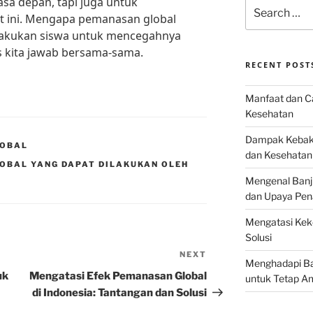
sa depan, tapi juga untuk
Search
t ini. Mengapa pemanasan global
for:
ilakukan siswa untuk mencegahnya
s kita jawab bersama-sama.
RECENT POST
Manfaat dan Ca
Kesehatan
Dampak Kebaka
LOBAL
dan Kesehatan
OBAL YANG DAPAT DILAKUKAN OLEH
Mengenal Banj
dan Upaya Pen
Mengatasi Keke
Solusi
NEXT
Next
Menghadapi Bah
Post
uk
Mengatasi Efek Pemanasan Global
untuk Tetap A
di Indonesia: Tantangan dan Solusi