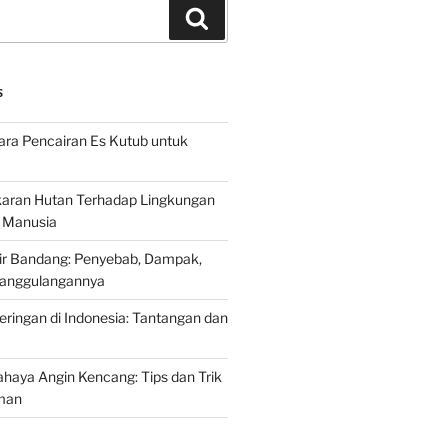
Search
S
ra Pencairan Es Kutub untuk
ran Hutan Terhadap Lingkungan
 Manusia
ir Bandang: Penyebab, Dampak,
anggulangannya
ringan di Indonesia: Tantangan dan
aya Angin Kencang: Tips dan Trik
man