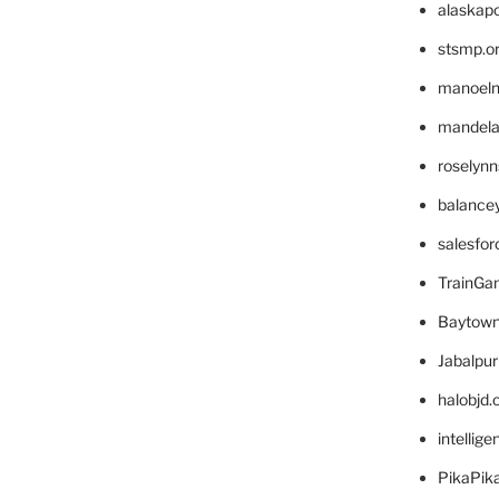
alaskapo
stsmp.o
manoel
mandelae
roselyn
balance
salesfo
TrainG
Baytown
Jabalpu
halobjd
intellig
PikaPik