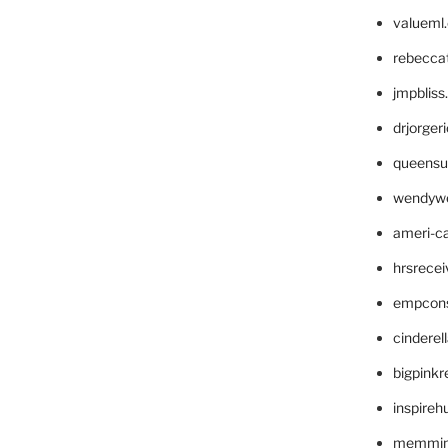
valueml
rebecca
jmpblis
drjorger
queensu
wendyw
ameri-
hrsrece
empcon
cinderel
bigpinkr
inspireh
memming