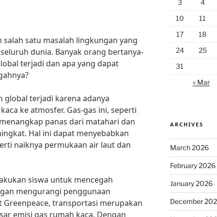
3
4
10
11
17
18
salah satu masalah lingkungan yang
24
25
 seluruh dunia. Banyak orang bertanya-
obal terjadi dan apa yang dapat
31
gahnya?
« Mar
 global terjadi karena adanya
aca ke atmosfer. Gas-gas ini, seperti
 menangkap panas dari matahari dan
ARCHIVES
ngkat. Hal ini dapat menyebabkan
erti naiknya permukaan air laut dan
March 2026
February 2026
ilakukan siswa untuk mencegah
January 2026
ngan mengurangi penggunaan
December 20
 Greenpeace, transportasi merupakan
sar emisi gas rumah kaca. Dengan