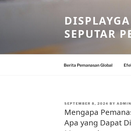
Skip
to
DISPLAYG
content
SEPUTAR 
Berita Pemanasan Global
Efe
POSTED
SEPTEMBER 8, 2024
BY
ADMIN
ON
Mengapa Pemanasa
Apa yang Dapat Di