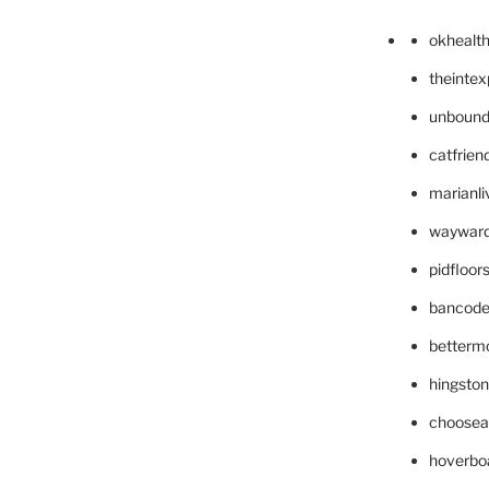
okhealt
theinte
unbound
catfrien
marianli
wayward
pidfloo
bancode
betterm
hingsto
choosea
hoverbo