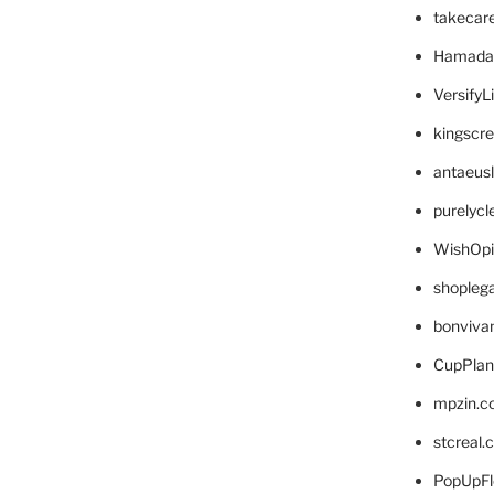
takecar
Hamada
VersifyL
kingscr
antaeus
purelyc
WishOp
shopleg
bonviva
CupPlan
mpzin.c
stcreal.
PopUpFl