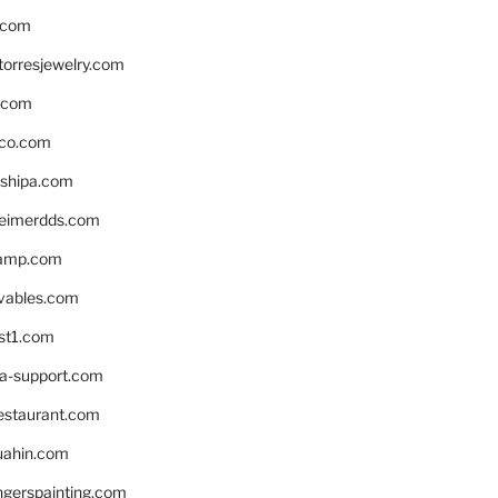
.com
torresjewelry.com
s.com
ico.com
shipa.com
eimerdds.com
camp.com
ivables.com
st1.com
la-support.com
estaurant.com
uahin.com
erspainting.com