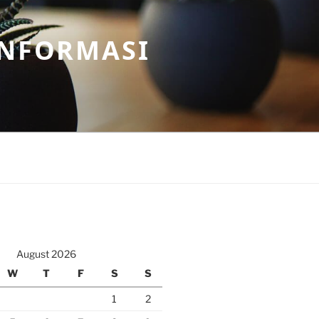
INFORMASI
August 2026
W
T
F
S
S
1
2