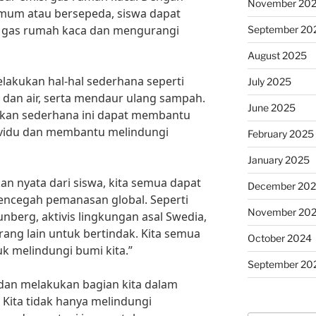
November 20
mum atau bersepeda, siswa dapat
gas rumah kaca dan mengurangi
September 20
August 2025
melakukan hal-hal sederhana seperti
July 2025
 dan air, serta mendaur ulang sampah.
June 2025
kan sederhana ini dapat membantu
ividu dan membantu melindungi
February 2025
January 2025
n nyata dari siswa, kita semua dapat
December 20
encegah pemanasan global. Seperti
November 20
nberg, aktivis lingkungan asal Swedia,
rang lain untuk bertindak. Kita semua
October 2024
k melindungi bumi kita.”
September 20
u dan melakukan bagian kita dalam
Kita tidak hanya melindungi