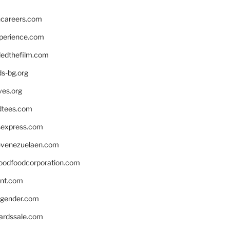
hcareers.com
xperience.com
edthefilm.com
ds-bg.org
ves.org
tees.com
rsexpress.com
venezuelaen.com
oodfoodcorporation.com
nnt.com
gender.com
ardssale.com