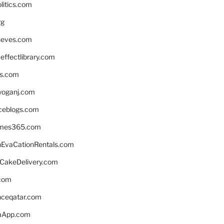
litics.com
rg
neves.com
ffectlibrary.com
ns.com
yoganj.com
rceblogs.com
ames365.com
EvaCationRentals.com
rCakeDelivery.com
.com
enceqatar.com
aApp.com