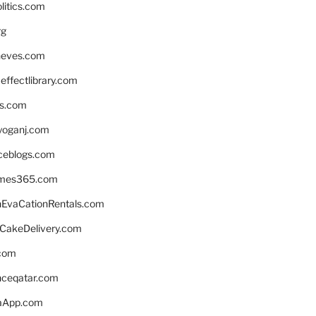
litics.com
rg
neves.com
ffectlibrary.com
ns.com
yoganj.com
rceblogs.com
ames365.com
EvaCationRentals.com
rCakeDelivery.com
.com
enceqatar.com
aApp.com