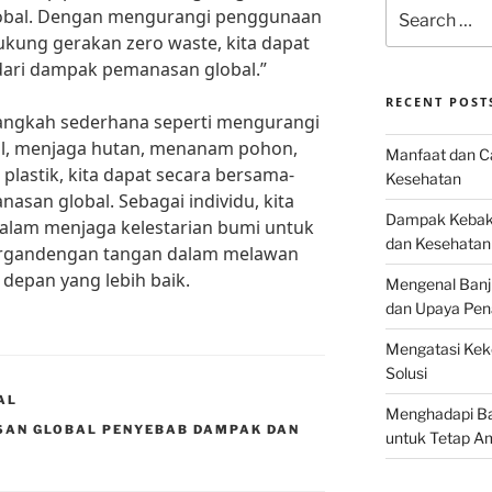
Search
obal. Dengan mengurangi penggunaan
for:
ukung gerakan zero waste, kita dapat
ari dampak pemanasan global.”
RECENT POST
angkah sederhana seperti mengurangi
il, menjaga hutan, menanam pohon,
Manfaat dan Ca
astik, kita dapat secara bersama-
Kesehatan
san global. Sebagai individu, kita
Dampak Kebaka
dalam menjaga kelestarian bumi untuk
dan Kesehatan
ergandengan tangan dalam melawan
depan yang lebih baik.
Mengenal Banj
dan Upaya Pen
Mengatasi Keke
Solusi
AL
Menghadapi Bah
SAN GLOBAL PENYEBAB DAMPAK DAN
untuk Tetap A