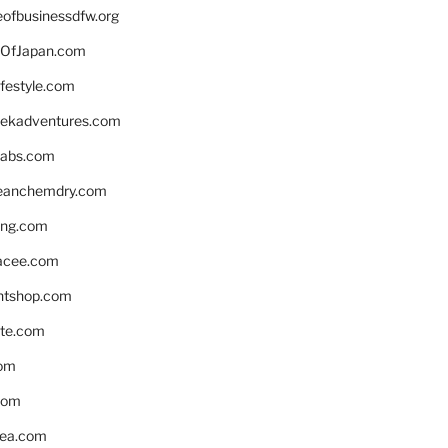
eofbusinessdfw.org
OfJapan.com
ifestyle.com
eekadventures.com
labs.com
leanchemdry.com
ing.com
acee.com
ntshop.com
te.com
om
com
ea.com