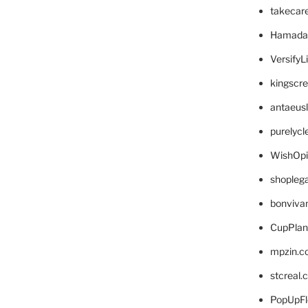
takecar
Hamada
VersifyL
kingscr
antaeus
purelyc
WishOp
shopleg
bonviva
CupPlan
mpzin.c
stcreal.
PopUpFl