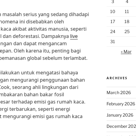
3
4
10
11
masalah serius yang sedang dihadapi
Fenomena ini disebabkan oleh
17
18
aca akibat aktivitas manusia, seperti
24
25
l dan deforestasi. Dampaknya
live
31
ungan dan dapat mengancam
pan. Oleh karena itu, penting bagi
« Mar
 pemanasan global sebelum terlambat.
 dilakukan untuk mengatasi bahaya
ARCHIVES
ngan mengurangi penggunaan bahan
Cook, seorang ahli lingkungan dari
March 2026
embakaran bahan bakar fosil
sar terhadap emisi gas rumah kaca.
February 2026
rgi terbarukan, seperti energi
January 2026
at mengurangi emisi gas rumah kaca
December 20