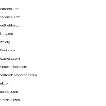
hcareers.com
xperience.com
edthefilm.com
ds-bg.org
ves.org
tees.com
rsexpress.com
venezuelaen.com
oodfoodcorporation.com
nnt.com
gender.com
ardssale.com