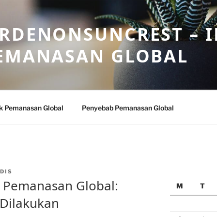
ARDENONSUNCREST – 
PEMANASAN GLOBAL
k Pemanasan Global
Penyebab Pemanasan Global
DIS
 Pemanasan Global:
M
T
 Dilakukan