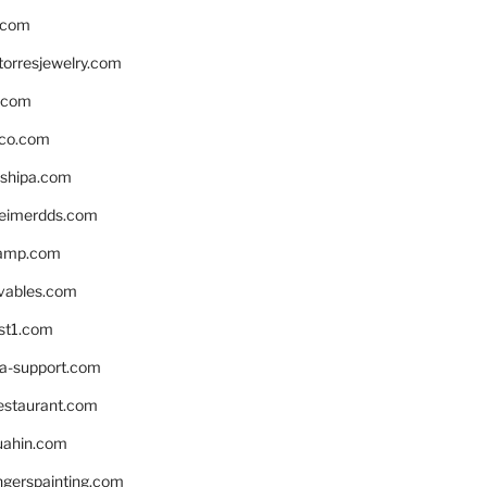
.com
torresjewelry.com
s.com
ico.com
shipa.com
eimerdds.com
camp.com
ivables.com
st1.com
la-support.com
estaurant.com
uahin.com
erspainting.com