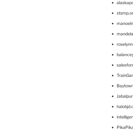
alaskapo
stsmp.o
manoel
mandelae
roselyn
balance
salesfo
TrainG
Baytown
Jabalpu
halobjd
intellig
PikaPik