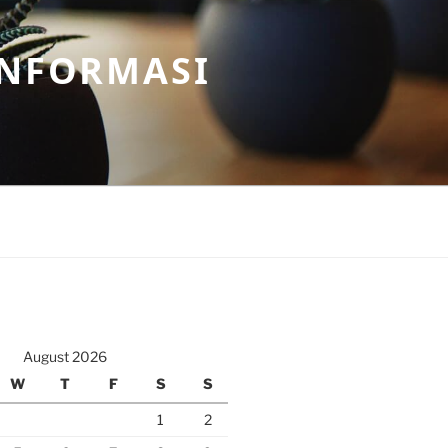
INFORMASI
August 2026
W
T
F
S
S
1
2