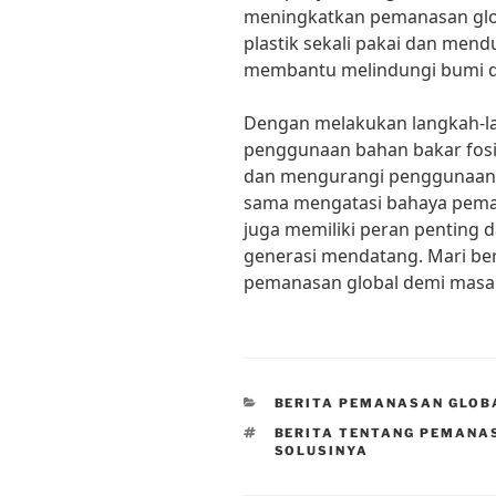
meningkatkan pemanasan gl
plastik sekali pakai dan mend
membantu melindungi bumi d
Dengan melakukan langkah-l
penggunaan bahan bakar fos
dan mengurangi penggunaan pl
sama mengatasi bahaya pemana
juga memiliki peran penting 
generasi mendatang. Mari b
pemanasan global demi masa 
CATEGORIES
BERITA PEMANASAN GLOB
TAGS
BERITA TENTANG PEMANA
SOLUSINYA