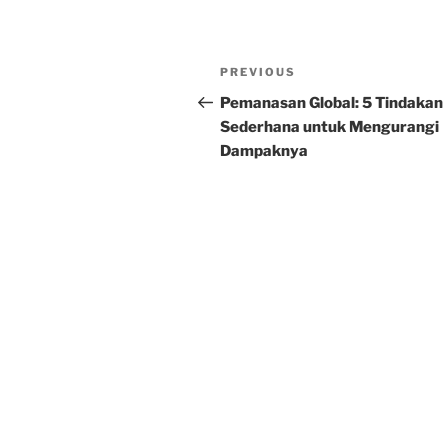
Post
Previous
PREVIOUS
navigation
Post
Pemanasan Global: 5 Tindakan
Sederhana untuk Mengurangi
Dampaknya