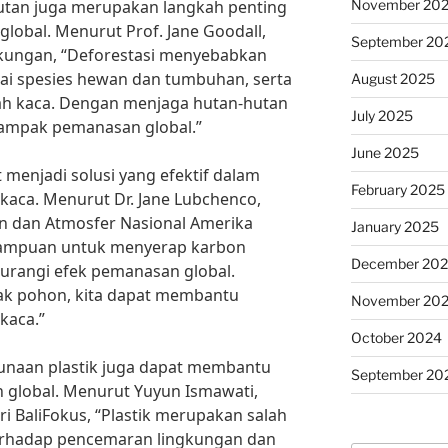
November 20
 hutan juga merupakan langkah penting
obal. Menurut Prof. Jane Goodall,
September 20
gkungan, “Deforestasi menyebabkan
gai spesies hewan dan tumbuhan, serta
August 2025
ah kaca. Dengan menjaga hutan-hutan
July 2025
dampak pemanasan global.”
June 2025
enjadi solusi yang efektif dalam
February 2025
kaca. Menurut Dr. Jane Lubchenco,
n dan Atmosfer Nasional Amerika
January 2025
emampuan untuk menyerap karbon
December 20
urangi efek pemanasan global.
k pohon, kita dapat membantu
November 20
kaca.”
October 2024
gunaan plastik juga dapat membantu
September 20
global. Menurut Yuyun Ismawati,
ri BaliFokus, “Plastik merupakan salah
erhadap pencemaran lingkungan dan