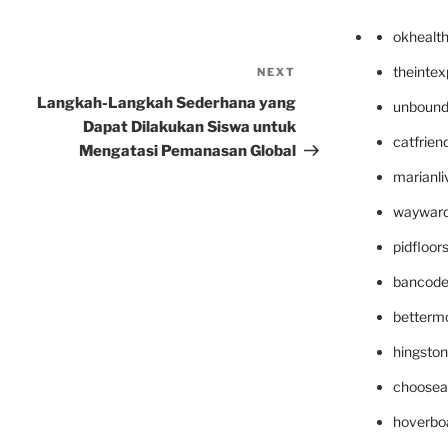
okhealt
theinte
NEXT
Next
Post
Langkah-Langkah Sederhana yang
unbound
Dapat Dilakukan Siswa untuk
catfrien
Mengatasi Pemanasan Global
marianli
wayward
pidfloo
bancode
betterm
hingsto
choosea
hoverbo