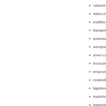
valueml
rebecca
jmpblis
drjorger
queensu
wendyw
ameri-
hrsrece
empcon
cinderel
bigpinkr
inspireh
memming