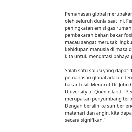
Pemanasan global merupakan 
oleh seluruh dunia saat ini. 
peningkatan emisi gas rumah k
pembakaran bahan bakar fosi
macau
sangat merusak lingk
kehidupan manusia di masa de
kita untuk mengatasi bahaya
Salah satu solusi yang dapat
pemanasan global adalah de
bakar fosil. Menurut Dr. John 
University of Queensland, “P
merupakan penyumbang terbe
Dengan beralih ke sumber ene
matahari dan angin, kita dap
secara signifikan.”