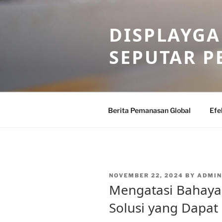
Skip
to
DISPLAYG
content
SEPUTAR 
Berita Pemanasan Global
Efe
POSTED
NOVEMBER 22, 2024
BY
ADMIN
ON
Mengatasi Bahaya
Solusi yang Dapat