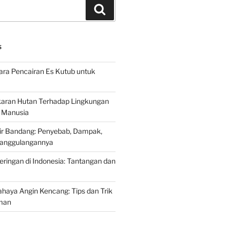
Search
S
ra Pencairan Es Kutub untuk
ran Hutan Terhadap Lingkungan
 Manusia
ir Bandang: Penyebab, Dampak,
anggulangannya
ringan di Indonesia: Tantangan dan
aya Angin Kencang: Tips dan Trik
man