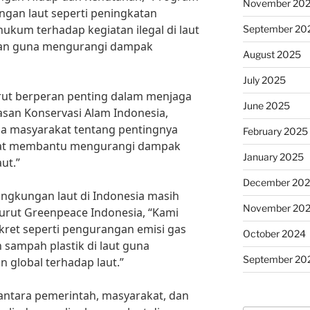
November 20
gan laut seperti peningkatan
kum terhadap kegiatan ilegal di laut
September 20
ukan guna mengurangi dampak
August 2025
July 2025
turut berperan penting dalam menjaga
June 2025
asan Konservasi Alam Indonesia,
ada masyarakat tentang pentingnya
February 2025
pat membantu mengurangi dampak
January 2025
ut.”
December 20
ngkungan laut di Indonesia masih
November 20
nurut Greenpeace Indonesia, “Kami
kret seperti pengurangan emisi gas
October 2024
sampah plastik di laut guna
September 20
global terhadap laut.”
antara pemerintah, masyarakat, dan