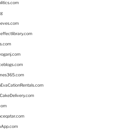
litics.com
rg
neves.com
ffectlibrary.com
ns.com
yoganj.com
rceblogs.com
ames365.com
EvaCationRentals.com
rCakeDelivery.com
.com
enceqatar.com
aApp.com