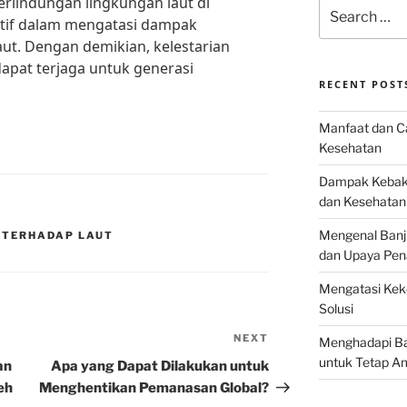
erlindungan lingkungan laut di
Search
ktif dalam mengatasi dampak
for:
ut. Dengan demikian, kelestarian
dapat terjaga untuk generasi
RECENT POST
Manfaat dan Ca
Kesehatan
Dampak Kebaka
dan Kesehatan
Mengenal Banj
 TERHADAP LAUT
dan Upaya Pen
Mengatasi Keke
Solusi
NEXT
Next
Menghadapi Bah
Post
untuk Tetap A
an
Apa yang Dapat Dilakukan untuk
eh
Menghentikan Pemanasan Global?