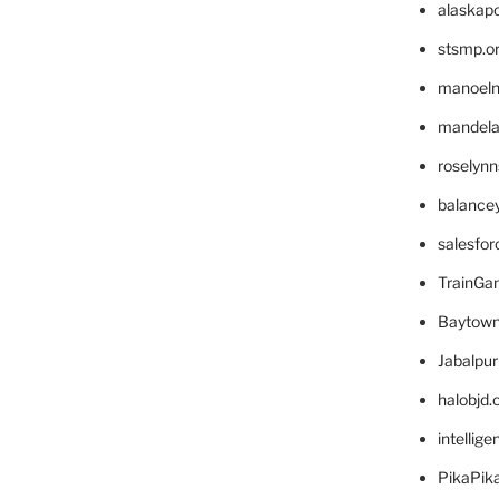
alaskapo
stsmp.o
manoel
mandelae
roselyn
balance
salesfo
TrainG
Baytown
Jabalpu
halobjd
intellig
PikaPik