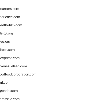
hcareers.com
xperience.com
edthefilm.com
ds-bg.org
ves.org
tees.com
rsexpress.com
venezuelaen.com
oodfoodcorporation.com
nnt.com
gender.com
ardssale.com