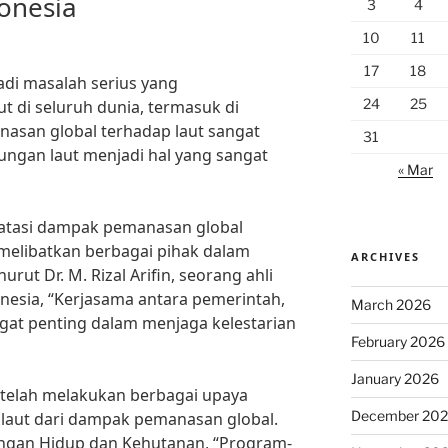
onesia
3
4
10
11
17
18
di masalah serius yang
24
25
 di seluruh dunia, termasuk di
asan global terhadap laut sangat
31
kungan laut menjadi hal yang sangat
« Mar
atasi dampak pemanasan global
melibatkan berbagai pihak dalam
ARCHIVES
ut Dr. M. Rizal Arifin, seorang ahli
onesia, “Kerjasama antara pemerintah,
March 2026
ngat penting dalam menjaga kelestarian
February 2026
January 2026
 telah melakukan berbagai upaya
December 20
 laut dari dampak pemanasan global.
ngan Hidup dan Kehutanan, “Program-