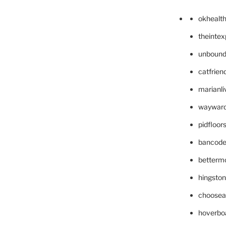
okhealt
theinte
unbound
catfrien
marianli
wayward
pidfloo
bancode
betterm
hingsto
choosea
hoverbo