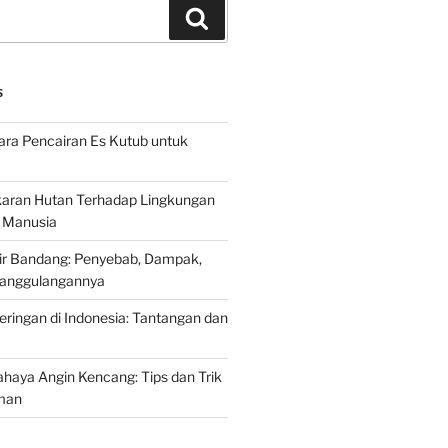
Search
S
ra Pencairan Es Kutub untuk
ran Hutan Terhadap Lingkungan
 Manusia
ir Bandang: Penyebab, Dampak,
anggulangannya
ringan di Indonesia: Tantangan dan
aya Angin Kencang: Tips dan Trik
man