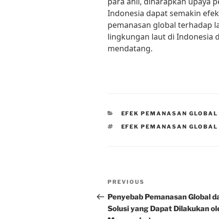
para ahli, diharapkan upaya p
Indonesia dapat semakin efe
pemanasan global terhadap la
lingkungan laut di Indonesia 
mendatang.
CATEGORIES
EFEK PEMANASAN GLOBAL
TAGS
EFEK PEMANASAN GLOBAL
Post
Previous
PREVIOUS
navigation
Post
Penyebab Pemanasan Global d
Solusi yang Dapat Dilakukan ol