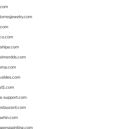
.com
torresjewelry.com
s.com
ico.com
shipa.com
eimerdds.com
camp.com
ivables.com
st1.com
la-support.com
estaurant.com
uahin.com
erspainting.com