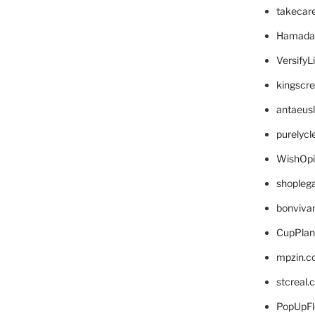
takecar
Hamada
VersifyL
kingscr
antaeus
purelyc
WishOp
shopleg
bonviva
CupPlan
mpzin.c
stcreal.
PopUpFl