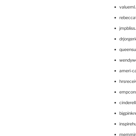
valueml
rebecca
jmpblis
drjorger
queensu
wendyw
ameri-
hrsrece
empcon
cinderel
bigpinkr
inspireh
memming