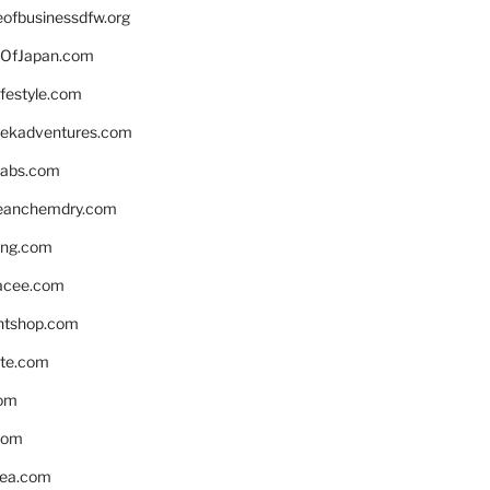
eofbusinessdfw.org
OfJapan.com
ifestyle.com
eekadventures.com
labs.com
leanchemdry.com
ing.com
acee.com
ntshop.com
te.com
om
com
ea.com