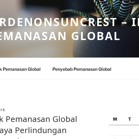
ARDENONSUNCREST – 
PEMANASAN GLOBAL
k Pemanasan Global
Penyebab Pemanasan Global
IS
k Pemanasan Global
M
T
paya Perlindungan