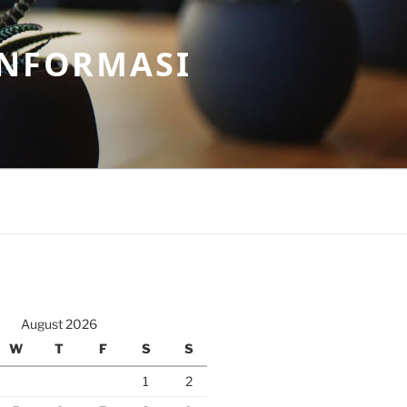
INFORMASI
August 2026
W
T
F
S
S
1
2