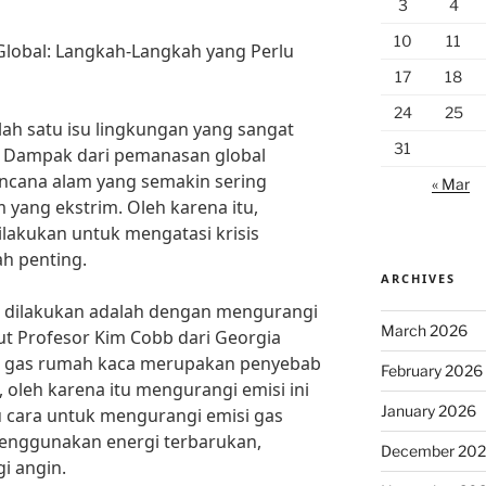
3
4
10
11
Global: Langkah-Langkah yang Perlu
17
18
24
25
ah satu isu lingkungan yang sangat
31
n. Dampak dari pemanasan global
bencana alam yang semakin sering
« Mar
m yang ekstrim. Oleh karena itu,
ilakukan untuk mengatasi krisis
ah penting.
ARCHIVES
u dilakukan adalah dengan mengurangi
March 2026
t Profesor Kim Cobb dari Georgia
isi gas rumah kaca merupakan penyebab
February 2026
 oleh karena itu mengurangi emisi ini
January 2026
tu cara untuk mengurangi emisi gas
enggunakan energi terbarukan,
December 20
gi angin.