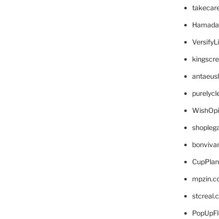
takecar
Hamada
VersifyL
kingscr
antaeus
purelyc
WishOp
shopleg
bonviva
CupPlan
mpzin.c
stcreal.
PopUpFl