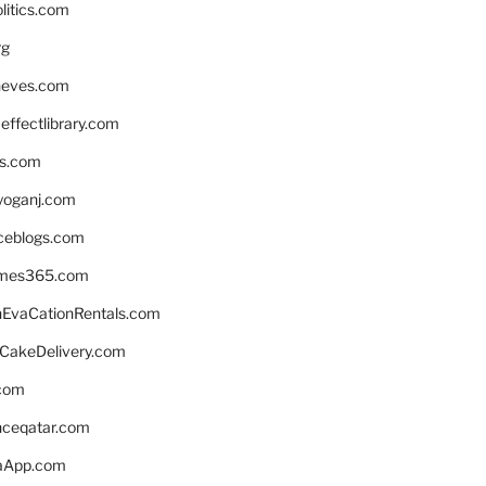
litics.com
rg
neves.com
ffectlibrary.com
ns.com
yoganj.com
rceblogs.com
ames365.com
EvaCationRentals.com
rCakeDelivery.com
.com
enceqatar.com
aApp.com