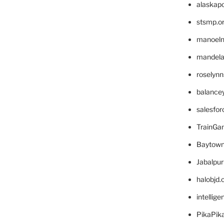
alaskapo
stsmp.o
manoel
mandelae
roselyn
balance
salesfo
TrainG
Baytown
Jabalpu
halobjd
intellig
PikaPik