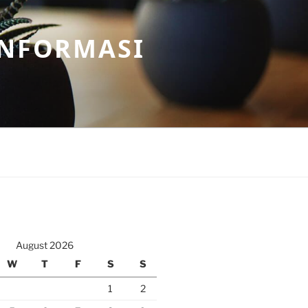
INFORMASI
August 2026
W
T
F
S
S
1
2