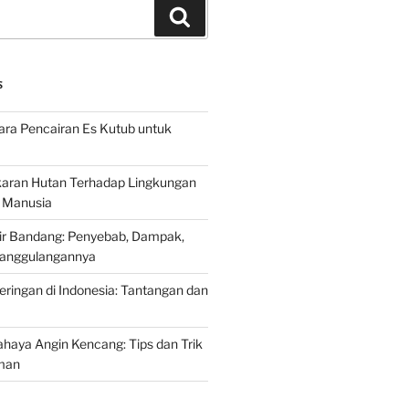
Search
S
ra Pencairan Es Kutub untuk
ran Hutan Terhadap Lingkungan
 Manusia
ir Bandang: Penyebab, Dampak,
anggulangannya
ringan di Indonesia: Tantangan dan
aya Angin Kencang: Tips dan Trik
man