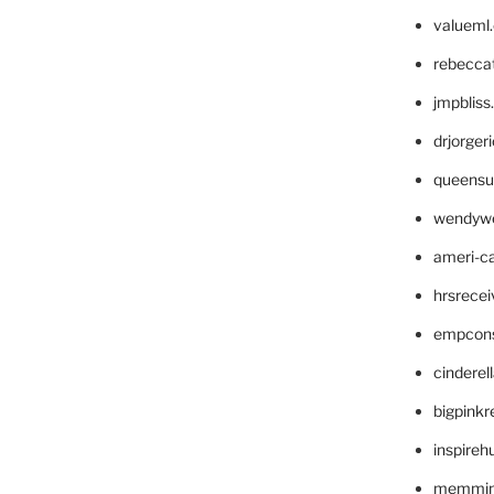
valueml
rebecca
jmpblis
drjorger
queensu
wendyw
ameri-
hrsrece
empcon
cinderel
bigpinkr
inspireh
memming