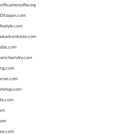
eofbusinessdfw.org
OfJapan.com
ifestyle.com
eekadventures.com
labs.com
leanchemdry.com
ing.com
acee.com
ntshop.com
te.com
om
com
ea.com