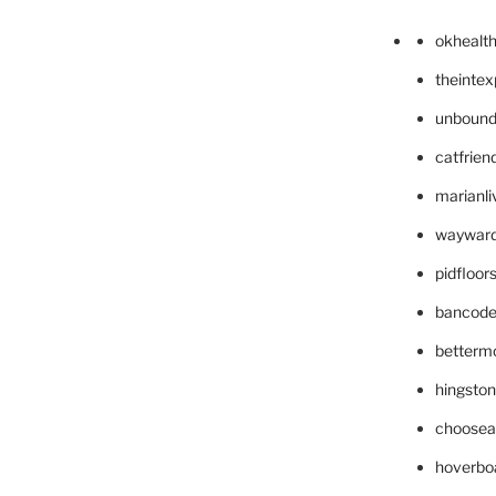
okhealt
theinte
unbound
catfrien
marianli
wayward
pidfloo
bancode
betterm
hingsto
choosea
hoverbo