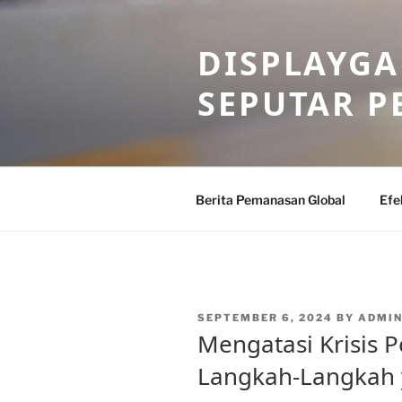
Skip
to
DISPLAYG
content
SEPUTAR 
Berita Pemanasan Global
Efe
POSTED
SEPTEMBER 6, 2024
BY
ADMIN
ON
Mengatasi Krisis 
Langkah-Langkah 