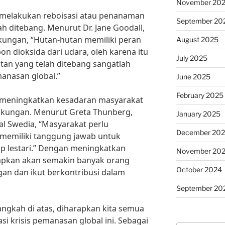
November 20
uk melakukan reboisasi atau penanaman
September 20
h ditebang. Menurut Dr. Jane Goodall,
gkungan, “Hutan-hutan memiliki peran
August 2025
n dioksida dari udara, oleh karena itu
July 2025
an yang telah ditebang sangatlah
anasan global.”
June 2025
February 2025
uk meningkatkan kesadaran masyarakat
gkungan. Menurut Greta Thunberg,
January 2025
al Swedia, “Masyarakat perlu
December 20
memiliki tanggung jawab untuk
p lestari.” Dengan meningkatkan
November 20
apkan akan semakin banyak orang
October 2024
gan dan ikut berkontribusi dalam
September 20
ngkah di atas, diharapkan kita semua
 krisis pemanasan global ini. Sebagai