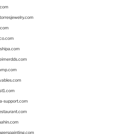
.com
torresjewelry.com
s.com
ico.com
shipa.com
eimerdds.com
camp.com
ivables.com
st1.com
la-support.com
estaurant.com
uahin.com
erspainting.com