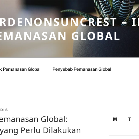
ARDENONSUNCREST – 
PEMANASAN GLOBAL
k Pemanasan Global
Penyebab Pemanasan Global
DIS
Pemanasan Global:
M
T
yang Perlu Dilakukan