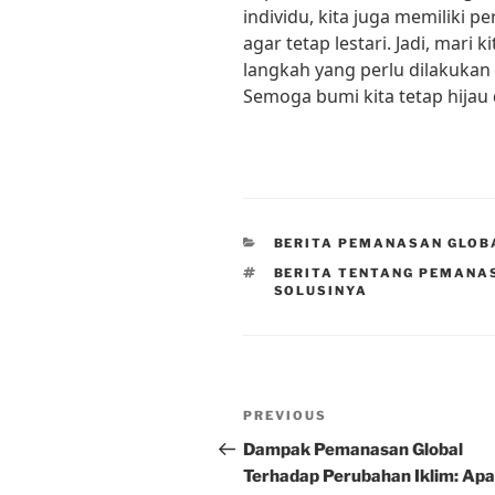
individu, kita juga memiliki 
agar tetap lestari. Jadi, mar
langkah yang perlu dilakuka
Semoga bumi kita tetap hijau
CATEGORIES
BERITA PEMANASAN GLOB
TAGS
BERITA TENTANG PEMANA
SOLUSINYA
Post
Previous
PREVIOUS
navigation
Post
Dampak Pemanasan Global
Terhadap Perubahan Iklim: Apa