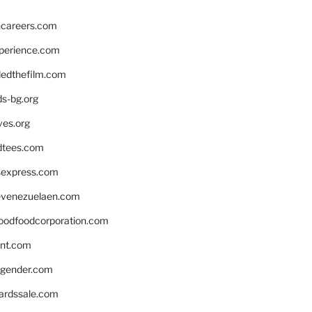
hcareers.com
xperience.com
edthefilm.com
ds-bg.org
ves.org
tees.com
rsexpress.com
venezuelaen.com
oodfoodcorporation.com
nnt.com
gender.com
ardssale.com