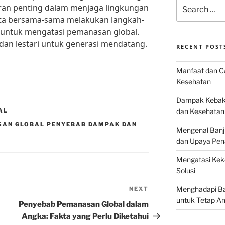
Search
peran penting dalam menjaga lingkungan
for:
i kita bersama-sama melakukan langkah-
n untuk mengatasi pemanasan global.
 dan lestari untuk generasi mendatang.
RECENT POST
Manfaat dan Ca
Kesehatan
Dampak Kebaka
AL
dan Kesehatan
SAN GLOBAL PENYEBAB DAMPAK DAN
Mengenal Banj
dan Upaya Pen
Mengatasi Keke
Solusi
Menghadapi Bah
NEXT
Next
untuk Tetap A
Post
Penyebab Pemanasan Global dalam
Angka: Fakta yang Perlu Diketahui