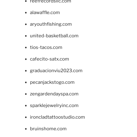
reefrecordsllc.com
alawaffle.com
aryouthfishing.com
united-basketball.com
tios-tacos.com
cafecito-satx.com
graduacionviu2023.com
pecanjackstogo.com
zengardendayspa.com
sparklejewelryinc.com
ironcladtattoostudio.com
bruinshome.com