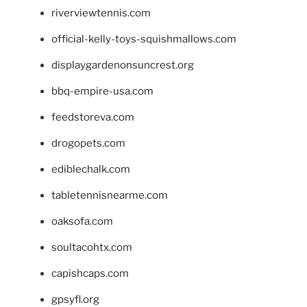
riverviewtennis.com
official-kelly-toys-squishmallows.com
displaygardenonsuncrest.org
bbq-empire-usa.com
feedstoreva.com
drogopets.com
ediblechalk.com
tabletennisnearme.com
oaksofa.com
soultacohtx.com
capishcaps.com
gpsyfl.org