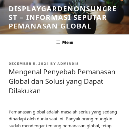
Skip
DISPLAYGARDENONSUNCRE
to
ST – INFORMASI SEPUTAR
content
PEMANASAN GLOBAL
Menu
POSTED
DECEMBER 5, 2024
BY
ADMINDIS
ON
Mengenal Penyebab Pemanasan
Global dan Solusi yang Dapat
Dilakukan
Pemanasan global adalah masalah serius yang sedang
dihadapi oleh dunia saat ini. Banyak orang mungkin
sudah mendengar tentang pemanasan global, tetapi