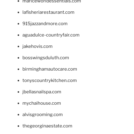
mariceworldessentials.com
lafisheriarestaurant.com
915jazzandmore.com
aguadulce-countryfair.com
jakehovis.com
bosswingsduluth.com
birminghamautocare.com
tonyscountrykitchen.com
jbellasnailspa.com
mychaihouse.com
alvisgrooming.com
thegeorginaestate.com