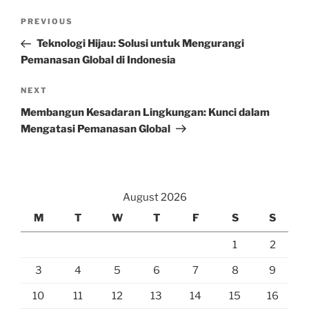
Post
Previous
PREVIOUS
navigation
Post
Teknologi Hijau: Solusi untuk Mengurangi
Pemanasan Global di Indonesia
Next
NEXT
Post
Membangun Kesadaran Lingkungan: Kunci dalam
Mengatasi Pemanasan Global
August 2026
M
T
W
T
F
S
S
1
2
3
4
5
6
7
8
9
10
11
12
13
14
15
16