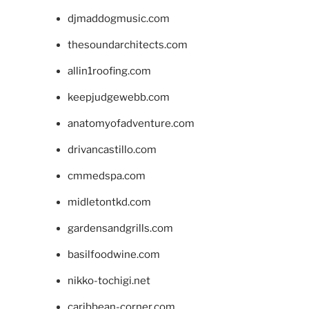
djmaddogmusic.com
thesoundarchitects.com
allin1roofing.com
keepjudgewebb.com
anatomyofadventure.com
drivancastillo.com
cmmedspa.com
midletontkd.com
gardensandgrills.com
basilfoodwine.com
nikko-tochigi.net
caribbean-corner.com