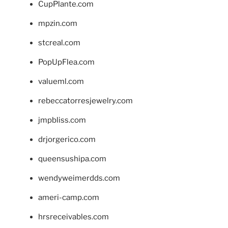
CupPlante.com
mpzin.com
stcreal.com
PopUpFlea.com
valueml.com
rebeccatorresjewelry.com
jmpbliss.com
drjorgerico.com
queensushipa.com
wendyweimerdds.com
ameri-camp.com
hrsreceivables.com