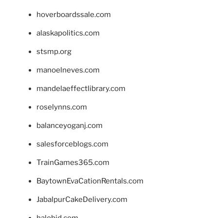
hoverboardssale.com
alaskapolitics.com
stsmp.org
manoelneves.com
mandelaeffectlibrary.com
roselynns.com
balanceyoganj.com
salesforceblogs.com
TrainGames365.com
BaytownEvaCationRentals.com
JabalpurCakeDelivery.com
halobjd.com