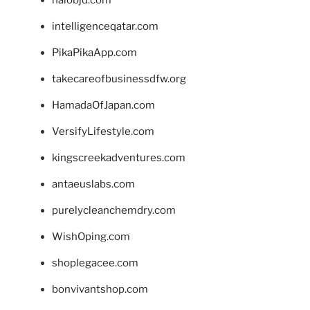
intelligenceqatar.com
PikaPikaApp.com
takecareofbusinessdfw.org
HamadaOfJapan.com
VersifyLifestyle.com
kingscreekadventures.com
antaeuslabs.com
purelycleanchemdry.com
WishOping.com
shoplegacee.com
bonvivantshop.com