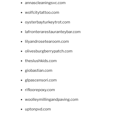
annascleaningsvc.com
wolfcitytattoo.com
oysterbayturkeytrot.com
lafronterarestauranteybar.com
lilyandrosetearoom.com
olivesburgberrypatch.com
theslushkids.com
giobastian.com
glpascensori.com
rifloorepoxy.com
woolleymillingandpaving.com
uptonpvd.com