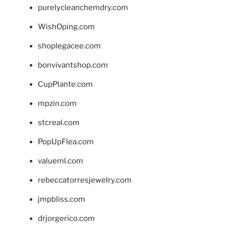
purelycleanchemdry.com
WishOping.com
shoplegacee.com
bonvivantshop.com
CupPlante.com
mpzin.com
stcreal.com
PopUpFlea.com
valueml.com
rebeccatorresjewelry.com
jmpbliss.com
drjorgerico.com