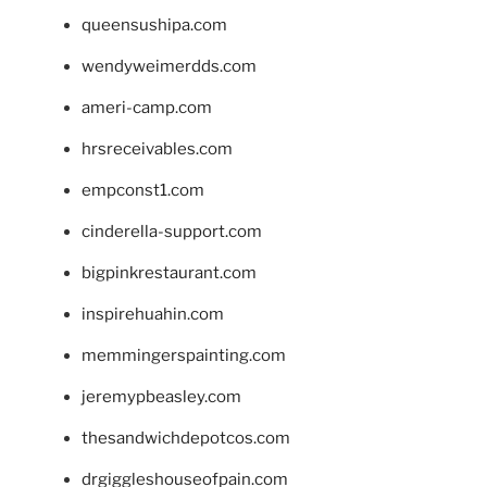
queensushipa.com
wendyweimerdds.com
ameri-camp.com
hrsreceivables.com
empconst1.com
cinderella-support.com
bigpinkrestaurant.com
inspirehuahin.com
memmingerspainting.com
jeremypbeasley.com
thesandwichdepotcos.com
drgiggleshouseofpain.com