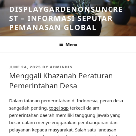
Skip
DISPLAYGARDENONSUNCRE
to
ST – INFORMASI SEPUTAR
content
PEMANASAN GLOBAL
Menu
POSTED
JUNE 24, 2025
BY
ADMINDIS
ON
Menggali Khazanah Peraturan
Pemerintahan Desa
Dalam tatanan pemerintahan di Indonesia, peran desa
sangatlah penting.
togel sgp
terkecil dalam
pemerintahan daerah memiliki tanggung jawab yang
besar dalam menyelenggarakan pembangunan dan
pelayanan kepada masyarakat. Salah satu landasan