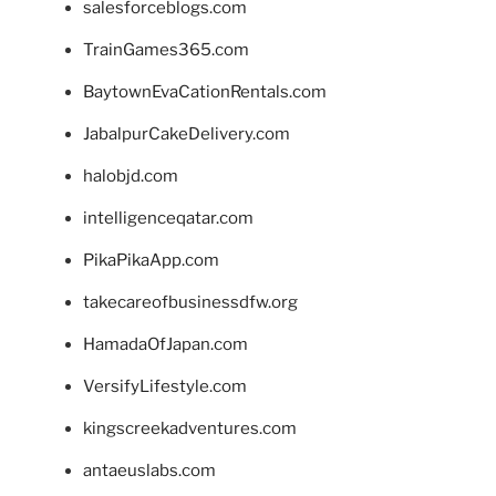
salesforceblogs.com
TrainGames365.com
BaytownEvaCationRentals.com
JabalpurCakeDelivery.com
halobjd.com
intelligenceqatar.com
PikaPikaApp.com
takecareofbusinessdfw.org
HamadaOfJapan.com
VersifyLifestyle.com
kingscreekadventures.com
antaeuslabs.com