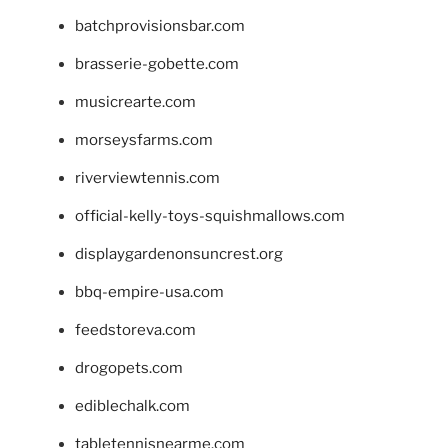
batchprovisionsbar.com
brasserie-gobette.com
musicrearte.com
morseysfarms.com
riverviewtennis.com
official-kelly-toys-squishmallows.com
displaygardenonsuncrest.org
bbq-empire-usa.com
feedstoreva.com
drogopets.com
ediblechalk.com
tabletennisnearme.com