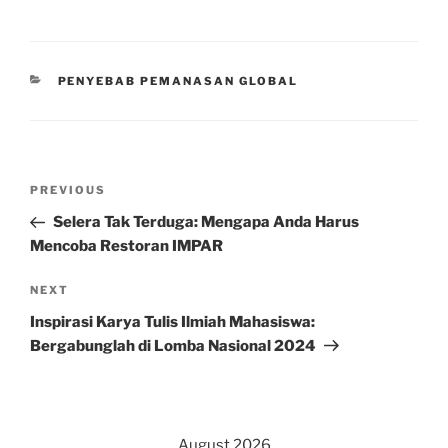
CATEGORIES
PENYEBAB PEMANASAN GLOBAL
Post
Previous
PREVIOUS
navigation
Post
Selera Tak Terduga: Mengapa Anda Harus
Mencoba Restoran IMPAR
Next
NEXT
Post
Inspirasi Karya Tulis Ilmiah Mahasiswa:
Bergabunglah di Lomba Nasional 2024
August 2026