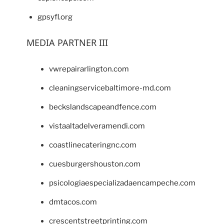
gpsyfl.org
MEDIA PARTNER III
vwrepairarlington.com
cleaningservicebaltimore-md.com
beckslandscapeandfence.com
vistaaltadelveramendi.com
coastlinecateringnc.com
cuesburgershouston.com
psicologiaespecializadaencampeche.com
dmtacos.com
crescentstreetprinting.com