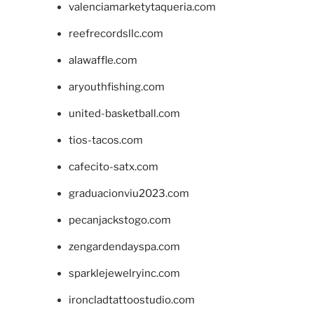
valenciamarketytaqueria.com
reefrecordsllc.com
alawaffle.com
aryouthfishing.com
united-basketball.com
tios-tacos.com
cafecito-satx.com
graduacionviu2023.com
pecanjackstogo.com
zengardendayspa.com
sparklejewelryinc.com
ironcladtattoostudio.com