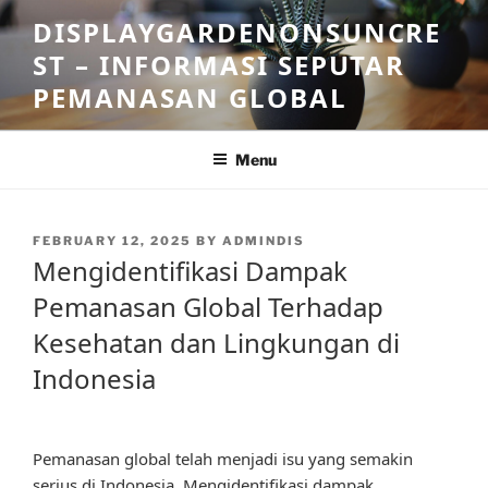
Skip
DISPLAYGARDENONSUNCRE
to
ST – INFORMASI SEPUTAR
content
PEMANASAN GLOBAL
Menu
POSTED
FEBRUARY 12, 2025
BY
ADMINDIS
ON
Mengidentifikasi Dampak
Pemanasan Global Terhadap
Kesehatan dan Lingkungan di
Indonesia
Pemanasan global telah menjadi isu yang semakin
serius di Indonesia. Mengidentifikasi dampak