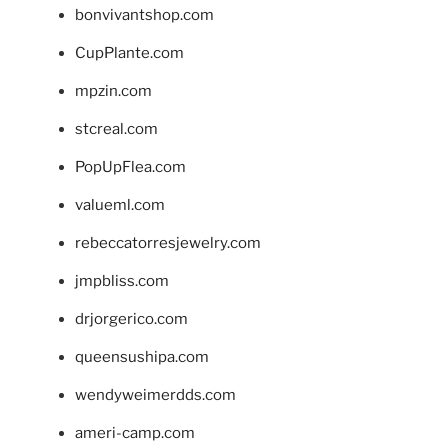
bonvivantshop.com
CupPlante.com
mpzin.com
stcreal.com
PopUpFlea.com
valueml.com
rebeccatorresjewelry.com
jmpbliss.com
drjorgerico.com
queensushipa.com
wendyweimerdds.com
ameri-camp.com