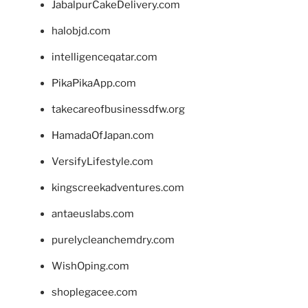
JabalpurCakeDelivery.com
halobjd.com
intelligenceqatar.com
PikaPikaApp.com
takecareofbusinessdfw.org
HamadaOfJapan.com
VersifyLifestyle.com
kingscreekadventures.com
antaeuslabs.com
purelycleanchemdry.com
WishOping.com
shoplegacee.com