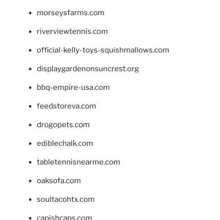
morseysfarms.com
riverviewtennis.com
official-kelly-toys-squishmallows.com
displaygardenonsuncrest.org
bbq-empire-usa.com
feedstoreva.com
drogopets.com
ediblechalk.com
tabletennisnearme.com
oaksofa.com
soultacohtx.com
capishcaps.com