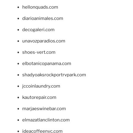
hellonquads.com
diarioanimales.com
decogaleri.com
unavozparadios.com
shoes-vert.com
elbotanicopanama.com
shadyoaksrockportrvpark.com
jccoinlaundry.com
kautorepair.com
marjaeswinebar.com
elmazatlanclinton.com
ideacoffeenyc.com