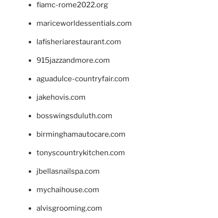
fiamc-rome2022.org
mariceworldessentials.com
lafisheriarestaurant.com
915jazzandmore.com
aguadulce-countryfair.com
jakehovis.com
bosswingsduluth.com
birminghamautocare.com
tonyscountrykitchen.com
jbellasnailspa.com
mychaihouse.com
alvisgrooming.com