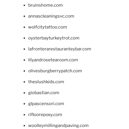
bruinshome.com
annascleaningsvc.com
wolfcitytattoo.com
oysterbayturkeytrot.com
lafronterarestauranteybar.com
lilyandrosetearoom.com
olivesburgberrypatch.com
theslushkids.com
giobastian.com
glpascensori.com
rifloorepoxy.com
woolleymillingandpaving.com