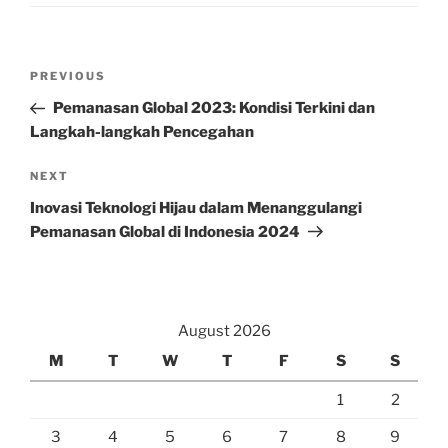
Post
Previous
PREVIOUS
navigation
Post
Pemanasan Global 2023: Kondisi Terkini dan
Langkah-langkah Pencegahan
Next
NEXT
Post
Inovasi Teknologi Hijau dalam Menanggulangi
Pemanasan Global di Indonesia 2024
August 2026
M
T
W
T
F
S
S
1
2
3
4
5
6
7
8
9