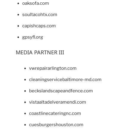
oaksofa.com
soultacohtx.com
capishcaps.com
gpsyfl.org
MEDIA PARTNER III
vwrepairarlington.com
cleaningservicebaltimore-md.com
beckslandscapeandfence.com
vistaaltadelveramendi.com
coastlinecateringnc.com
cuesburgershouston.com