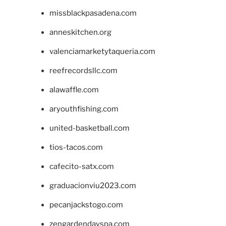
missblackpasadena.com
anneskitchen.org
valenciamarketytaqueria.com
reefrecordsllc.com
alawaffle.com
aryouthfishing.com
united-basketball.com
tios-tacos.com
cafecito-satx.com
graduacionviu2023.com
pecanjackstogo.com
zengardendayspa.com