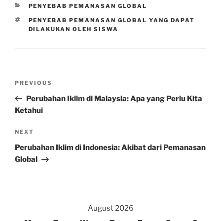
CATEGORIES
PENYEBAB PEMANASAN GLOBAL
TAGS
PENYEBAB PEMANASAN GLOBAL YANG DAPAT
DILAKUKAN OLEH SISWA
Post
Previous
PREVIOUS
navigation
Post
Perubahan Iklim di Malaysia: Apa yang Perlu Kita
Ketahui
Next
NEXT
Post
Perubahan Iklim di Indonesia: Akibat dari Pemanasan
Global
August 2026