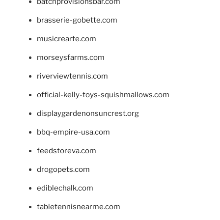
batchprovisionsbar.com
brasserie-gobette.com
musicrearte.com
morseysfarms.com
riverviewtennis.com
official-kelly-toys-squishmallows.com
displaygardenonsuncrest.org
bbq-empire-usa.com
feedstoreva.com
drogopets.com
ediblechalk.com
tabletennisnearme.com