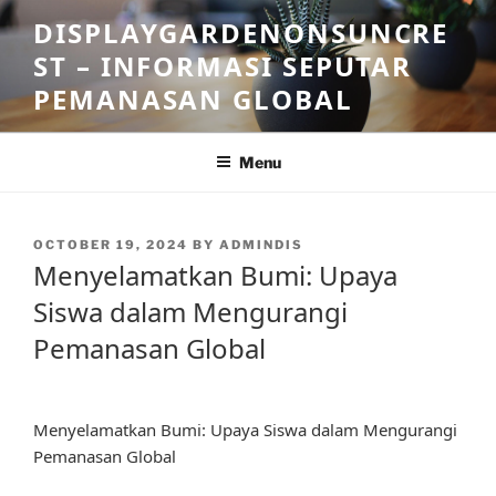
Skip
DISPLAYGARDENONSUNCRE
to
ST – INFORMASI SEPUTAR
content
PEMANASAN GLOBAL
Menu
POSTED
OCTOBER 19, 2024
BY
ADMINDIS
ON
Menyelamatkan Bumi: Upaya
Siswa dalam Mengurangi
Pemanasan Global
Menyelamatkan Bumi: Upaya Siswa dalam Mengurangi
Pemanasan Global