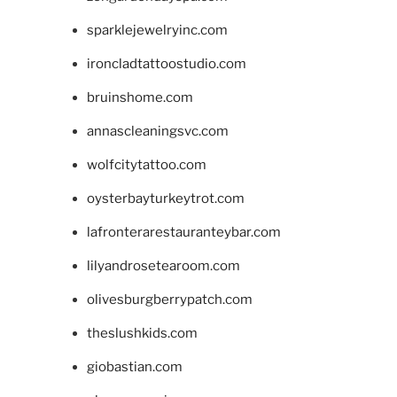
sparklejewelryinc.com
ironcladtattoostudio.com
bruinshome.com
annascleaningsvc.com
wolfcitytattoo.com
oysterbayturkeytrot.com
lafronterarestauranteybar.com
lilyandrosetearoom.com
olivesburgberrypatch.com
theslushkids.com
giobastian.com