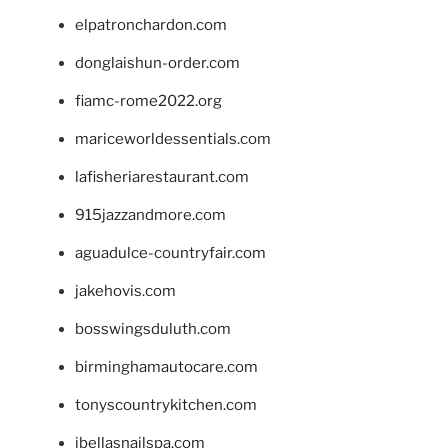
elpatronchardon.com
donglaishun-order.com
fiamc-rome2022.org
mariceworldessentials.com
lafisheriarestaurant.com
915jazzandmore.com
aguadulce-countryfair.com
jakehovis.com
bosswingsduluth.com
birminghamautocare.com
tonyscountrykitchen.com
jbellasnailspa.com