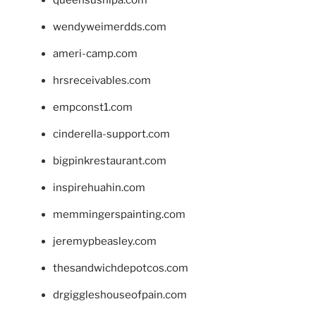
queensushipa.com
wendyweimerdds.com
ameri-camp.com
hrsreceivables.com
empconst1.com
cinderella-support.com
bigpinkrestaurant.com
inspirehuahin.com
memmingerspainting.com
jeremypbeasley.com
thesandwichdepotcos.com
drgiggleshouseofpain.com