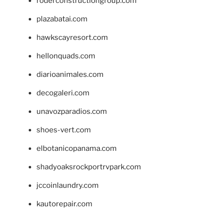
roderconstructiongroup.com
plazabatai.com
hawkscayresort.com
hellonquads.com
diarioanimales.com
decogaleri.com
unavozparadios.com
shoes-vert.com
elbotanicopanama.com
shadyoaksrockportrvpark.com
jccoinlaundry.com
kautorepair.com