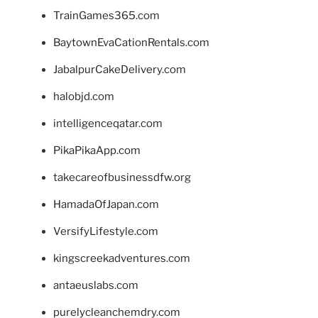
TrainGames365.com
BaytownEvaCationRentals.com
JabalpurCakeDelivery.com
halobjd.com
intelligenceqatar.com
PikaPikaApp.com
takecareofbusinessdfw.org
HamadaOfJapan.com
VersifyLifestyle.com
kingscreekadventures.com
antaeuslabs.com
purelycleanchemdry.com