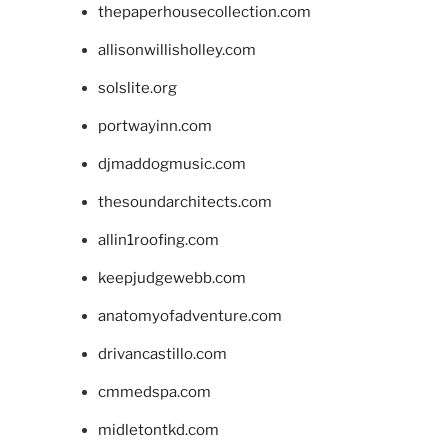
thepaperhousecollection.com
allisonwillisholley.com
solslite.org
portwayinn.com
djmaddogmusic.com
thesoundarchitects.com
allin1roofing.com
keepjudgewebb.com
anatomyofadventure.com
drivancastillo.com
cmmedspa.com
midletontkd.com