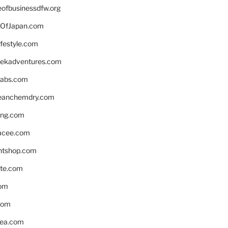
eofbusinessdfw.org
OfJapan.com
ifestyle.com
eekadventures.com
labs.com
leanchemdry.com
ing.com
acee.com
ntshop.com
te.com
om
com
ea.com