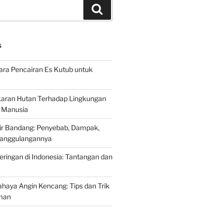
Search
S
ra Pencairan Es Kutub untuk
ran Hutan Terhadap Lingkungan
 Manusia
ir Bandang: Penyebab, Dampak,
anggulangannya
ringan di Indonesia: Tantangan dan
aya Angin Kencang: Tips dan Trik
man