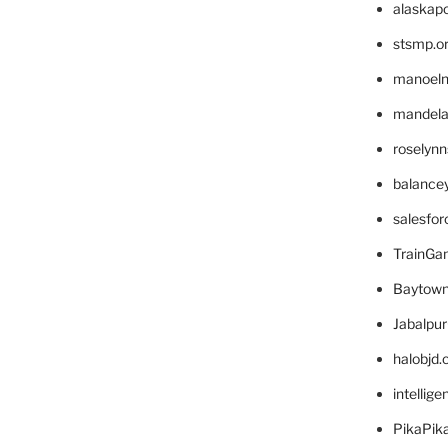
alaskapo
stsmp.o
manoel
mandelae
roselyn
balance
salesfo
TrainG
Baytown
Jabalpu
halobjd
intellig
PikaPik