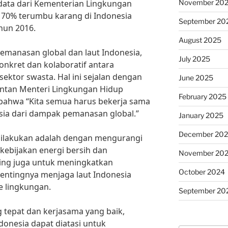
November 20
data dari Kementerian Lingkungan
 70% terumbu karang di Indonesia
September 20
hun 2016.
August 2025
emanasan global dan laut Indonesia,
July 2025
onkret dan kolaboratif antara
ektor swasta. Hal ini sejalan dengan
June 2025
antan Menteri Lingkungan Hidup
February 2025
bahwa “Kita semua harus bekerja sama
sia dari dampak pemanasan global.”
January 2025
December 20
 dilakukan adalah dengan mengurangi
kebijakan energi bersih dan
November 20
nting juga untuk meningkatkan
October 2024
entingnya menjaga laut Indonesia
e lingkungan.
September 20
 tepat dan kerjasama yang baik,
donesia dapat diatasi untuk