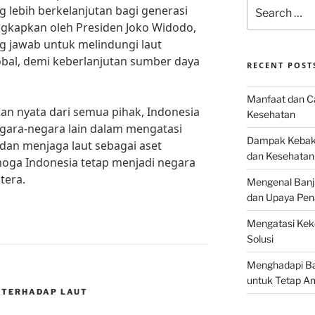
Search
lebih berkelanjutan bagi generasi
for:
ngkapkan oleh Presiden Joko Widodo,
g jawab untuk melindungi laut
bal, demi keberlanjutan sumber daya
RECENT POST
Manfaat dan Ca
n nyata dari semua pihak, Indonesia
Kesehatan
gara-negara lain dalam mengatasi
Dampak Kebaka
dan menjaga laut sebagai aset
dan Kesehatan
moga Indonesia tetap menjadi negara
tera.
Mengenal Banj
dan Upaya Pen
Mengatasi Keke
Solusi
Menghadapi Bah
untuk Tetap A
 TERHADAP LAUT