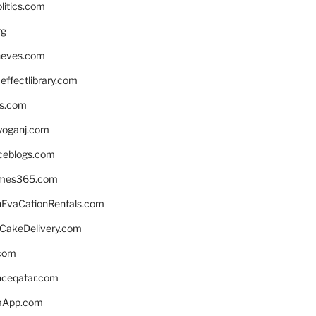
litics.com
rg
neves.com
ffectlibrary.com
ns.com
yoganj.com
rceblogs.com
ames365.com
EvaCationRentals.com
rCakeDelivery.com
.com
enceqatar.com
aApp.com