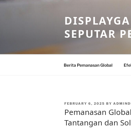
Skip
to
DISPLAYG
content
SEPUTAR 
Berita Pemanasan Global
Efe
POSTED
FEBRUARY 6, 2025
BY
ADMIND
ON
Pemanasan Global 
Tantangan dan So