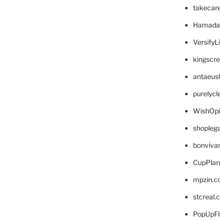
takecar
Hamada
VersifyL
kingscr
antaeus
purelyc
WishOp
shopleg
bonviva
CupPlan
mpzin.c
stcreal.
PopUpFl