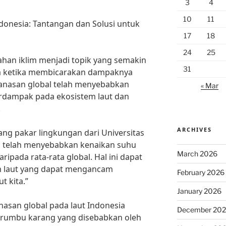
3
4
10
11
donesia: Tantangan dan Solusi untuk
17
18
24
25
han iklim menjadi topik yang semakin
31
ma ketika membicarakan dampaknya
manasan global telah menyebabkan
« Mar
erdampak pada ekosistem laut dan
.
ARCHIVES
rang pakar lingkungan dari Universitas
l telah menyebabkan kenaikan suhu
March 2026
aripada rata-rata global. Hal ini dapat
 laut yang dapat mengancam
February 2026
t kita.”
January 2026
asan global pada laut Indonesia
December 20
terumbu karang yang disebabkan oleh