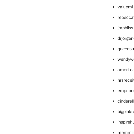
valueml
rebecca
jmpblis
drjorger
queensu
wendyw
ameri-
hrsrece
empcon
cinderel
bigpinkr
inspireh
memming