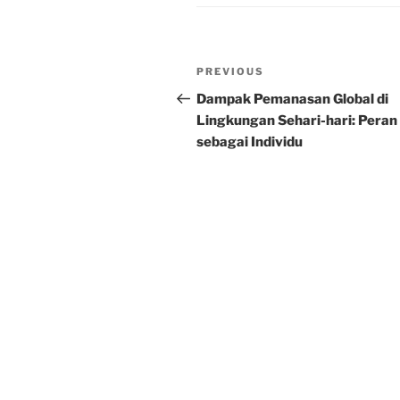
Post
Previous
PREVIOUS
navigation
Post
Dampak Pemanasan Global di
Lingkungan Sehari-hari: Peran
sebagai Individu