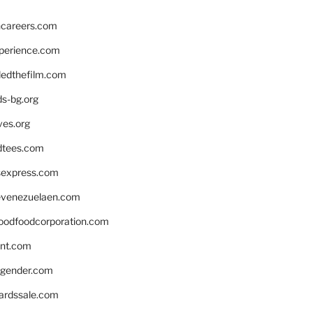
hcareers.com
xperience.com
edthefilm.com
ds-bg.org
ves.org
tees.com
rsexpress.com
venezuelaen.com
oodfoodcorporation.com
nnt.com
gender.com
ardssale.com