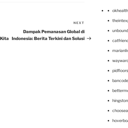
okhealt
theinte
NEXT
Next
Post
unbound
Dampak Pemanasan Global di
 Kita
Indonesia: Berita Terkini dan Solusi
catfrien
marianli
wayward
pidfloo
bancode
betterm
hingsto
choosea
hoverbo