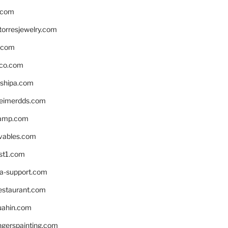
.com
torresjewelry.com
s.com
ico.com
shipa.com
eimerdds.com
camp.com
ivables.com
st1.com
la-support.com
estaurant.com
uahin.com
erspainting.com