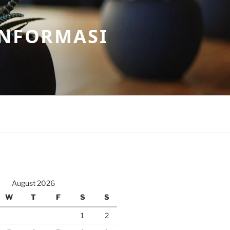
INFORMASI
August 2026
W
T
F
S
S
1
2