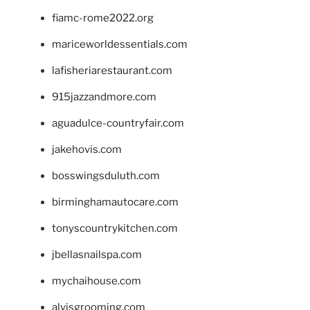
fiamc-rome2022.org
mariceworldessentials.com
lafisheriarestaurant.com
915jazzandmore.com
aguadulce-countryfair.com
jakehovis.com
bosswingsduluth.com
birminghamautocare.com
tonyscountrykitchen.com
jbellasnailspa.com
mychaihouse.com
alvisgrooming.com