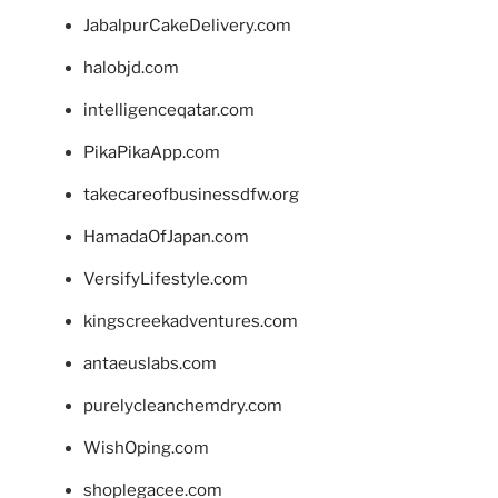
JabalpurCakeDelivery.com
halobjd.com
intelligenceqatar.com
PikaPikaApp.com
takecareofbusinessdfw.org
HamadaOfJapan.com
VersifyLifestyle.com
kingscreekadventures.com
antaeuslabs.com
purelycleanchemdry.com
WishOping.com
shoplegacee.com