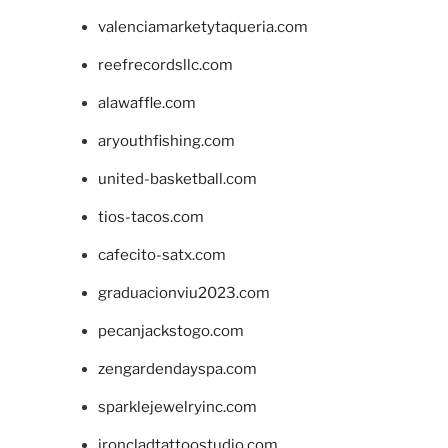
valenciamarketytaqueria.com
reefrecordsllc.com
alawaffle.com
aryouthfishing.com
united-basketball.com
tios-tacos.com
cafecito-satx.com
graduacionviu2023.com
pecanjackstogo.com
zengardendayspa.com
sparklejewelryinc.com
ironcladtattoostudio.com