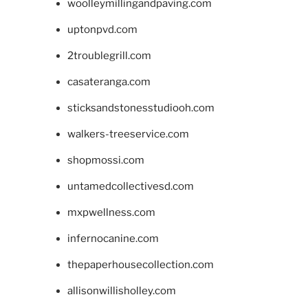
woolleymillingandpaving.com
uptonpvd.com
2troublegrill.com
casateranga.com
sticksandstonesstudiooh.com
walkers-treeservice.com
shopmossi.com
untamedcollectivesd.com
mxpwellness.com
infernocanine.com
thepaperhousecollection.com
allisonwillisholley.com