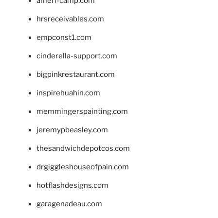
ameri-camp.com
hrsreceivables.com
empconst1.com
cinderella-support.com
bigpinkrestaurant.com
inspirehuahin.com
memmingerspainting.com
jeremypbeasley.com
thesandwichdepotcos.com
drgiggleshouseofpain.com
hotflashdesigns.com
garagenadeau.com