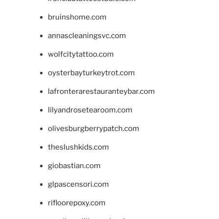
bruinshome.com
annascleaningsvc.com
wolfcitytattoo.com
oysterbayturkeytrot.com
lafronterarestauranteybar.com
lilyandrosetearoom.com
olivesburgberrypatch.com
theslushkids.com
giobastian.com
glpascensori.com
rifloorepoxy.com