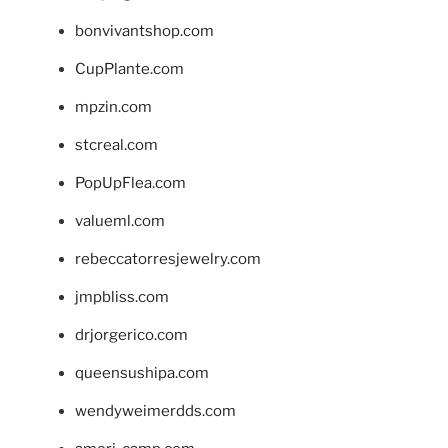
bonvivantshop.com
CupPlante.com
mpzin.com
stcreal.com
PopUpFlea.com
valueml.com
rebeccatorresjewelry.com
jmpbliss.com
drjorgerico.com
queensushipa.com
wendyweimerdds.com