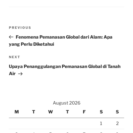
Post
Previous
PREVIOUS
navigation
Post
Fenomena Pemanasan Global dari Alam: Apa
yang Perlu Diketahui
Next
NEXT
Post
Upaya Penanggulangan Pemanasan Global di Tanah
Air
August 2026
M
T
W
T
F
S
S
1
2