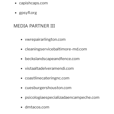
capishcaps.com
gpsyfl.org
MEDIA PARTNER III
vwrepairarlington.com
cleaningservicebaltimore-md.com
beckslandscapeandfence.com
vistaaltadelveramendi.com
coastlinecateringnc.com
cuesburgershouston.com
psicologiaespecializadaencampeche.com
dmtacos.com