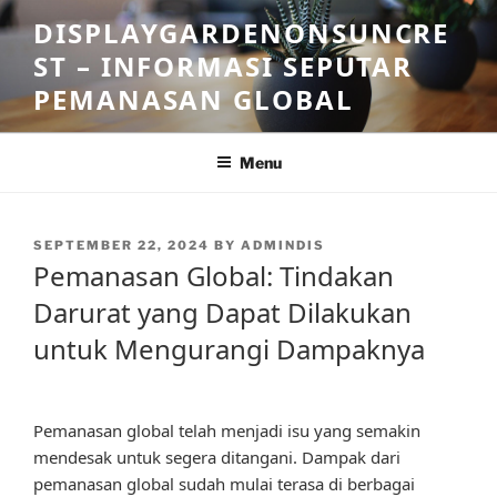
Skip
DISPLAYGARDENONSUNCRE
to
ST – INFORMASI SEPUTAR
content
PEMANASAN GLOBAL
Menu
POSTED
SEPTEMBER 22, 2024
BY
ADMINDIS
ON
Pemanasan Global: Tindakan
Darurat yang Dapat Dilakukan
untuk Mengurangi Dampaknya
Pemanasan global telah menjadi isu yang semakin
mendesak untuk segera ditangani. Dampak dari
pemanasan global sudah mulai terasa di berbagai