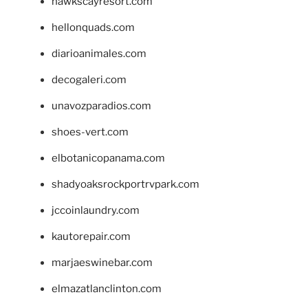
hawkscayresort.com
hellonquads.com
diarioanimales.com
decogaleri.com
unavozparadios.com
shoes-vert.com
elbotanicopanama.com
shadyoaksrockportrvpark.com
jccoinlaundry.com
kautorepair.com
marjaeswinebar.com
elmazatlanclinton.com