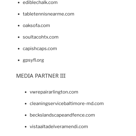
ediblechalk.com
tabletennisnearme.com
oaksofa.com
soultacohtx.com
capishcaps.com
gpsyfl.org
MEDIA PARTNER III
vwrepairarlington.com
cleaningservicebaltimore-md.com
beckslandscapeandfence.com
vistaaltadelveramendi.com