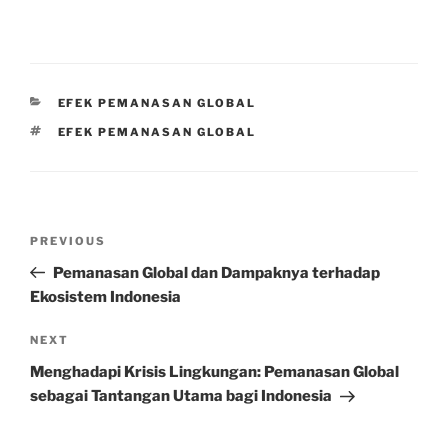
CATEGORIES
EFEK PEMANASAN GLOBAL
TAGS
EFEK PEMANASAN GLOBAL
Post
Previous
PREVIOUS
navigation
Post
Pemanasan Global dan Dampaknya terhadap
Ekosistem Indonesia
Next
NEXT
Post
Menghadapi Krisis Lingkungan: Pemanasan Global
sebagai Tantangan Utama bagi Indonesia