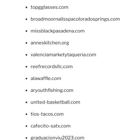
topgglasses.com
broadmoornailsspacoloradosprings.com
missblackpasadena.com
anneskitchen.org
valenciamarketytaqueria.com
reefrecordsllc.com
alawaffle.com
aryouthfishing.com
united-basketball.com
tios-tacos.com
cafecito-satx.com
graduacionviu2023.com