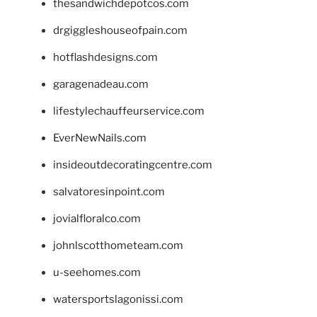
thesandwichdepotcos.com
drgiggleshouseofpain.com
hotflashdesigns.com
garagenadeau.com
lifestylechauffeurservice.com
EverNewNails.com
insideoutdecoratingcentre.com
salvatoresinpoint.com
jovialfloralco.com
johnlscotthometeam.com
u-seehomes.com
watersportslagonissi.com