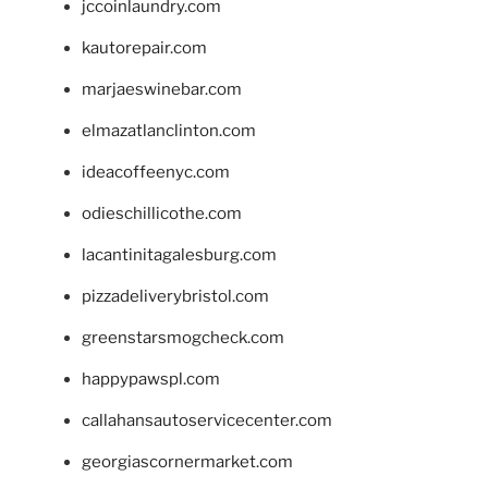
jccoinlaundry.com
kautorepair.com
marjaeswinebar.com
elmazatlanclinton.com
ideacoffeenyc.com
odieschillicothe.com
lacantinitagalesburg.com
pizzadeliverybristol.com
greenstarsmogcheck.com
happypawspl.com
callahansautoservicecenter.com
georgiascornermarket.com