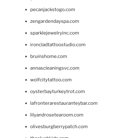
pecanjackstogo.com
zengardendayspa.com
sparklejewelryinc.com
ironcladtattoostudio.com
bruinshome.com
annascleaningsvc.com
wolfcitytattoo.com
oysterbayturkeytrot.com
lafronterarestauranteybar.com
lilyandrosetearoom.com
olivesburgberrypatch.com