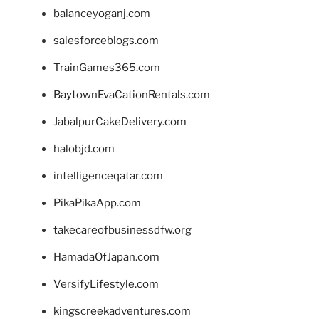
balanceyoganj.com
salesforceblogs.com
TrainGames365.com
BaytownEvaCationRentals.com
JabalpurCakeDelivery.com
halobjd.com
intelligenceqatar.com
PikaPikaApp.com
takecareofbusinessdfw.org
HamadaOfJapan.com
VersifyLifestyle.com
kingscreekadventures.com