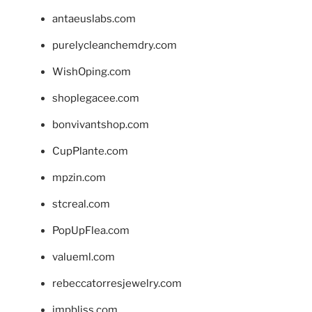
antaeuslabs.com
purelycleanchemdry.com
WishOping.com
shoplegacee.com
bonvivantshop.com
CupPlante.com
mpzin.com
stcreal.com
PopUpFlea.com
valueml.com
rebeccatorresjewelry.com
jmpbliss.com