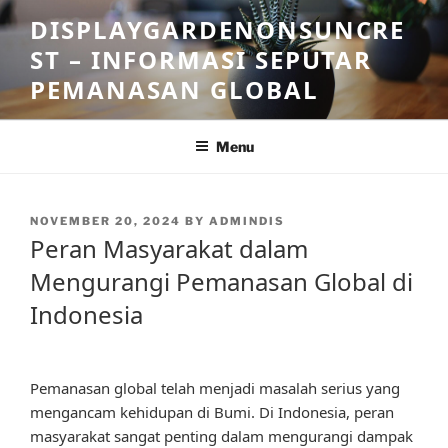
Skip
DISPLAYGARDENONSUNCRE
to
ST – INFORMASI SEPUTAR
content
PEMANASAN GLOBAL
Menu
POSTED
NOVEMBER 20, 2024
BY
ADMINDIS
ON
Peran Masyarakat dalam
Mengurangi Pemanasan Global di
Indonesia
Pemanasan global telah menjadi masalah serius yang
mengancam kehidupan di Bumi. Di Indonesia, peran
masyarakat sangat penting dalam mengurangi dampak