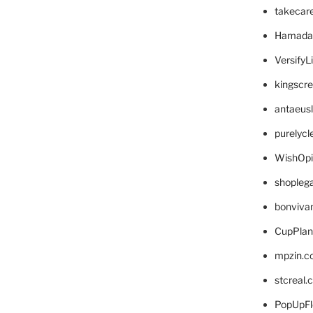
takecar
Hamada
VersifyL
kingscr
antaeus
purelyc
WishOp
shopleg
bonviva
CupPlan
mpzin.c
stcreal.
PopUpFl