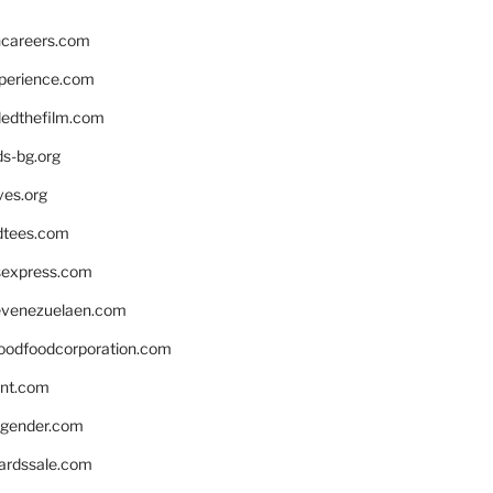
hcareers.com
xperience.com
edthefilm.com
ds-bg.org
ves.org
tees.com
rsexpress.com
venezuelaen.com
oodfoodcorporation.com
nnt.com
gender.com
ardssale.com