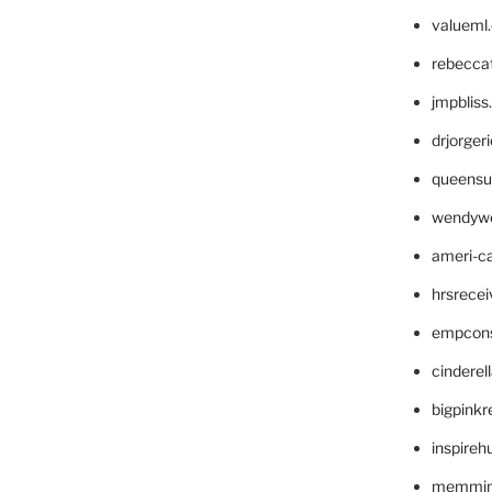
valueml
rebecca
jmpblis
drjorger
queensu
wendyw
ameri-
hrsrece
empcon
cinderel
bigpinkr
inspireh
memming