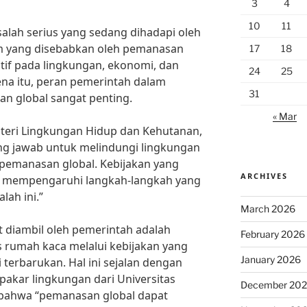
3
4
10
11
lah serius yang sedang dihadapi oleh
lim yang disebabkan oleh pemanasan
17
18
tif pada lingkungan, ekonomi, dan
24
25
na itu, peran pemerintah dalam
31
 global sangat penting.
« Mar
nteri Lingkungan Hidup dan Kehutanan,
ng jawab untuk melindungi lingkungan
pemanasan global. Kebijakan yang
ARCHIVES
t mempengaruhi langkah-langkah yang
lah ini.”
March 2026
t diambil oleh pemerintah adalah
February 2026
 rumah kaca melalui kebijakan yang
January 2026
erbarukan. Hal ini sejalan dengan
 pakar lingkungan dari Universitas
December 20
 bahwa “pemanasan global dapat