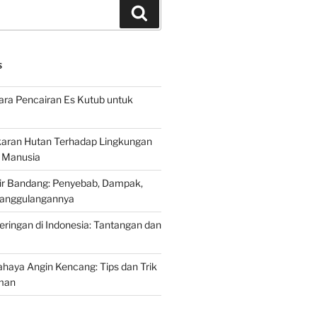
Search
S
ra Pencairan Es Kutub untuk
ran Hutan Terhadap Lingkungan
 Manusia
ir Bandang: Penyebab, Dampak,
anggulangannya
ringan di Indonesia: Tantangan dan
aya Angin Kencang: Tips dan Trik
man