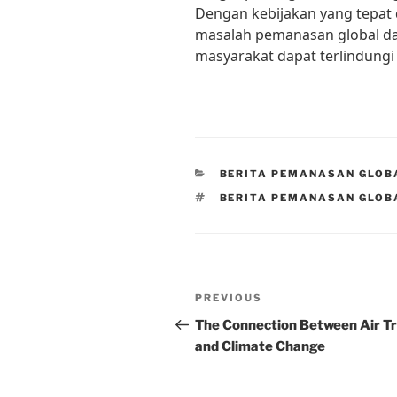
Dengan kebijakan yang tepat 
masalah pemanasan global dap
masyarakat dapat terlindungi
CATEGORIES
BERITA PEMANASAN GLOB
TAGS
BERITA PEMANASAN GLOB
Post
Previous
PREVIOUS
navigation
Post
The Connection Between Air Tr
and Climate Change