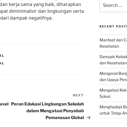
Search
dan kerja sama yang baik, diharapkan
for:
at diminimalisir dan lingkungan serta
 dari dampak negatifnya.
RECENT POST
Manfaat dan Ca
Kesehatan
AL
Dampak Kebaka
dan Kesehatan
AL
Mengenal Banj
dan Upaya Pen
Mengatasi Keke
NEXT
Next
Solusi
Post
avel
Peran Edukasi Lingkungan Sekolah
Menghadapi Bah
dalam Mengatasi Penyebab
untuk Tetap A
Pemanasan Global