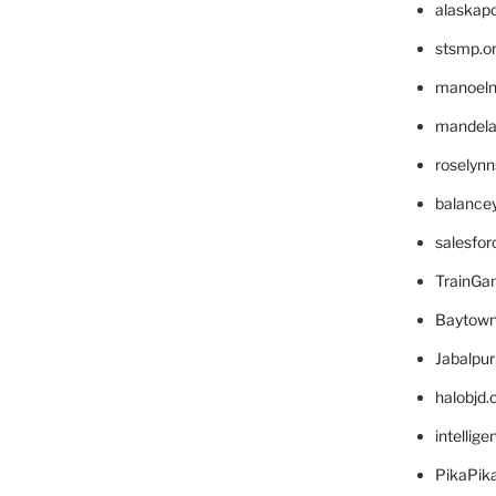
alaskapo
stsmp.o
manoel
mandelae
roselyn
balance
salesfo
TrainG
Baytown
Jabalpu
halobjd
intellig
PikaPik