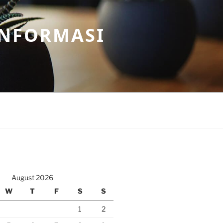
INFORMASI
August 2026
W
T
F
S
S
1
2