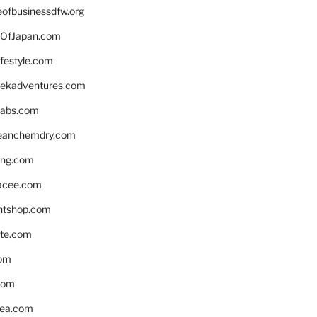
eofbusinessdfw.org
OfJapan.com
ifestyle.com
eekadventures.com
labs.com
leanchemdry.com
ing.com
acee.com
ntshop.com
te.com
om
com
ea.com