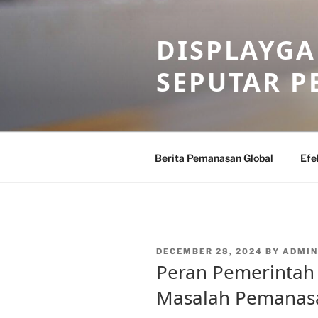
Skip
to
DISPLAYG
content
SEPUTAR 
Berita Pemanasan Global
Efe
POSTED
DECEMBER 28, 2024
BY
ADMIN
ON
Peran Pemerintah
Masalah Pemanasa