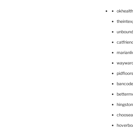
okhealt
theinte
unbound
catfrien
marianli
wayward
pidfloo
bancode
betterm
hingsto
choosea
hoverbo