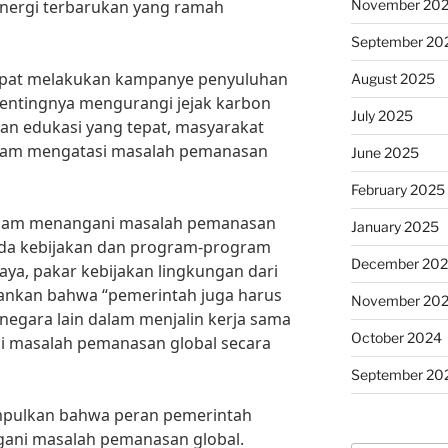
November 20
energi terbarukan yang ramah
September 20
 dapat melakukan kampanye penyuluhan
August 2025
entingnya mengurangi jejak karbon
July 2025
n edukasi yang tepat, masyarakat
dalam mengatasi masalah pemanasan
June 2025
February 2025
alam menangani masalah pemanasan
January 2025
pada kebijakan dan program-program
December 20
jaya, pakar kebijakan lingkungan dari
kankan bahwa “pemerintah juga harus
November 20
egara lain dalam menjalin kerja sama
October 2024
si masalah pemanasan global secara
September 20
mpulkan bahwa peran pemerintah
ani masalah pemanasan global.