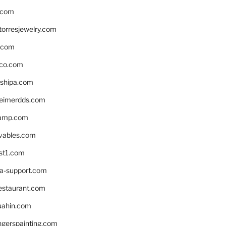
.com
torresjewelry.com
s.com
ico.com
shipa.com
eimerdds.com
camp.com
ivables.com
st1.com
la-support.com
estaurant.com
uahin.com
erspainting.com