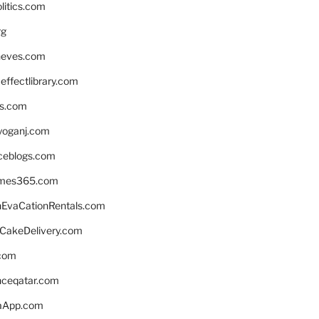
litics.com
rg
neves.com
ffectlibrary.com
ns.com
yoganj.com
rceblogs.com
ames365.com
EvaCationRentals.com
rCakeDelivery.com
.com
enceqatar.com
aApp.com