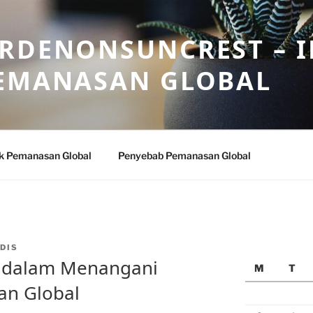
ARDENONSUNCREST – 
PEMANASAN GLOBAL
k Pemanasan Global
Penyebab Pemanasan Global
DIS
 dalam Menangani
M
T
n Global