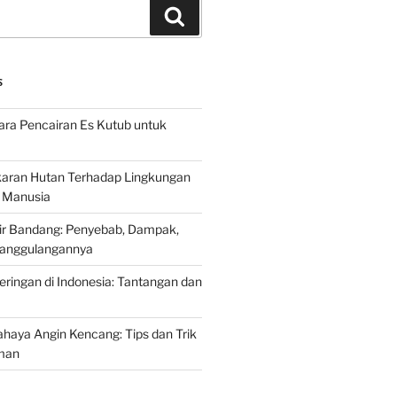
Search
S
ra Pencairan Es Kutub untuk
ran Hutan Terhadap Lingkungan
 Manusia
ir Bandang: Penyebab, Dampak,
anggulangannya
ringan di Indonesia: Tantangan dan
aya Angin Kencang: Tips dan Trik
man