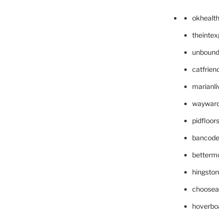
okhealt
theinte
unbound
catfrien
marianli
wayward
pidfloo
bancode
betterm
hingsto
choosea
hoverbo