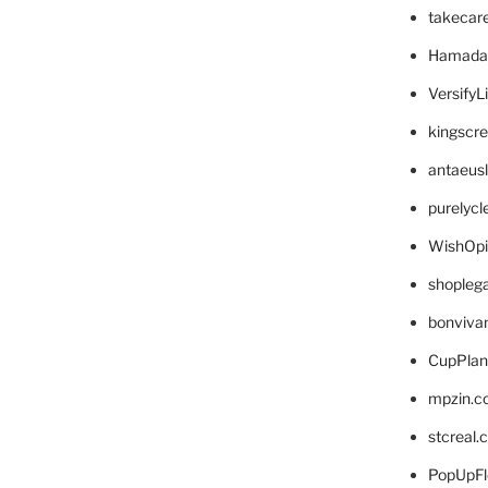
takecar
Hamada
VersifyL
kingscr
antaeus
purelyc
WishOp
shopleg
bonviva
CupPlan
mpzin.c
stcreal.
PopUpFl