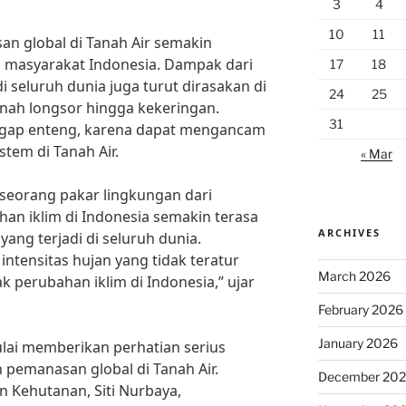
3
4
10
11
n global di Tanah Air semakin
i masyarakat Indonesia. Dampak dari
17
18
i seluruh dunia juga turut dirasakan di
24
25
tanah longsor hingga kekeringan.
31
nggap enteng, karena dapat mengancam
tem di Tanah Air.
« Mar
 seorang pakar lingkungan dari
han iklim di Indonesia semakin terasa
ARCHIVES
yang terjadi di seluruh dunia.
ntensitas hujan yang tidak teratur
March 2026
k perubahan iklim di Indonesia,” ujar
February 2026
January 2026
lai memberikan perhatian serius
 pemanasan global di Tanah Air.
December 20
 Kehutanan, Siti Nurbaya,