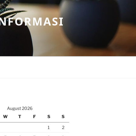
INFORMASI
August 2026
W
T
F
S
S
1
2