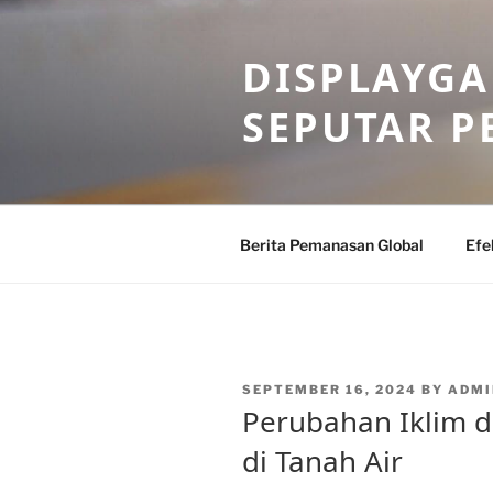
Skip
to
DISPLAYG
content
SEPUTAR 
Berita Pemanasan Global
Efe
POSTED
SEPTEMBER 16, 2024
BY
ADMI
ON
Perubahan Iklim 
di Tanah Air