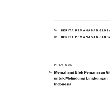
CATEGORIES
BERITA PEMANASAN GLOB
TAGS
BERITA PEMANASAN GLOB
Post
Previous
PREVIOUS
navigation
Post
Memahami Efek Pemanasan Gl
untuk Melindungi Lingkungan
Indonesia