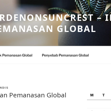
ARDENONSUNCREST – 
PEMANASAN GLOBAL
k Pemanasan Global
Penyebab Pemanasan Global
NDIS
dan Pemanasan Global
M
T