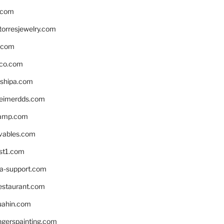
.com
torresjewelry.com
s.com
ico.com
shipa.com
eimerdds.com
camp.com
ivables.com
st1.com
la-support.com
estaurant.com
uahin.com
erspainting.com