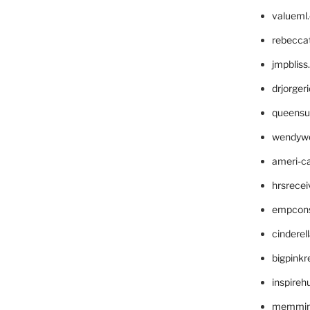
valueml
rebecca
jmpblis
drjorger
queensu
wendyw
ameri-
hrsrece
empcon
cinderel
bigpinkr
inspireh
memming