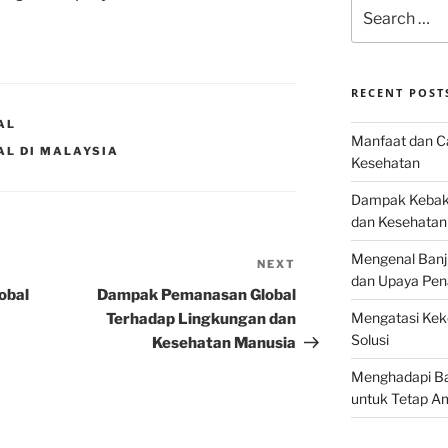
Search
for:
RECENT POST
AL
Manfaat dan Ca
AL DI MALAYSIA
Kesehatan
Dampak Kebaka
dan Kesehatan
Mengenal Banj
NEXT
Next
dan Upaya Pen
Post
obal
Dampak Pemanasan Global
Mengatasi Keke
Terhadap Lingkungan dan
Solusi
Kesehatan Manusia
Menghadapi Bah
untuk Tetap A