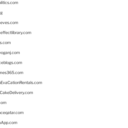
litics.com
rg
neves.com
ffectlibrary.com
ns.com
yoganj.com
rceblogs.com
ames365.com
EvaCationRentals.com
rCakeDelivery.com
.com
enceqatar.com
aApp.com