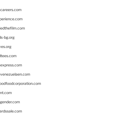
hcareers.com
xperience.com
edthefilm.com
ds-bg.org
ves.org
tees.com
rsexpress.com
venezuelaen.com
oodfoodcorporation.com
nnt.com
gender.com
ardssale.com