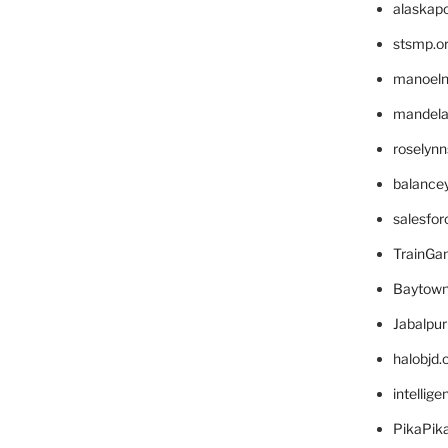
alaskapo
stsmp.o
manoel
mandelae
roselyn
balance
salesfo
TrainG
Baytown
Jabalpu
halobjd
intellig
PikaPik