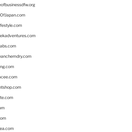
eofbusinessdfw.org
OfJapan.com
ifestyle.com
eekadventures.com
labs.com
leanchemdry.com
ing.com
acee.com
ntshop.com
te.com
om
com
ea.com