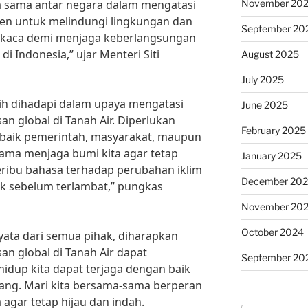
November 20
 sama antar negara dalam mengatasi
men untuk melindungi lingkungan dan
September 20
 kaca demi menjaga keberlangsungan
i Indonesia,” ujar Menteri Siti
August 2025
July 2025
h dihadapi dalam upaya mengatasi
June 2025
n global di Tanah Air. Diperlukan
February 2025
, baik pemerintah, masyarakat, maupun
ama menjaga bumi kita agar tetap
January 2025
 seribu bahasa terhadap perubahan iklim
December 20
dak sebelum terlambat,” pungkas
November 20
October 2024
ata dari semua pihak, diharapkan
n global di Tanah Air dapat
September 20
hidup kita dapat terjaga dengan baik
tang. Mari kita bersama-sama berperan
 agar tetap hijau dan indah.