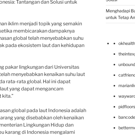
onesia: Tantangan dan Solusi untuk
Menghadapi Bah
untuk Tetap A
an iklim menjadi topik yang semakin
a ketika membicarakan dampaknya
anasan global telah menyebabkan suhu
okhealt
ak pada ekosistem laut dan kehidupan
theinte
unbound
ng pakar lingkungan dari Universitas
telah menyebabkan kenaikan suhu laut
catfrien
a rata-rata global. Hal ini dapat
marianli
laut yang dapat mengancam
kita.”
wayward
pidfloo
san global pada laut Indonesia adalah
bancode
karang yang disebabkan oleh kenaikan
Kementerian Lingkungan Hidup dan
betterm
bu karang di Indonesia mengalami