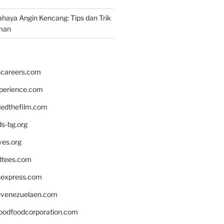
aya Angin Kencang: Tips dan Trik
man
hcareers.com
xperience.com
edthefilm.com
ds-bg.org
ves.org
tees.com
rsexpress.com
venezuelaen.com
oodfoodcorporation.com