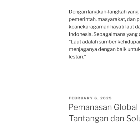
Dengan langkah-langkah yang 
pemerintah, masyarakat, dan pa
keanekaragaman hayati laut d
Indonesia. Sebagaimana yang 
“Laut adalah sumber kehidupan
menjaganya dengan baik untuk 
lestari.”
POSTED
FEBRUARY 6, 2025
ON
Pemanasan Global 
Tantangan dan Sol