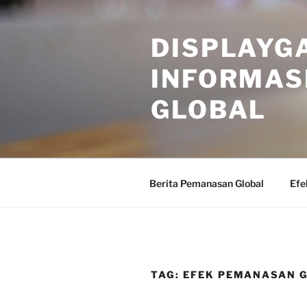
Skip
to
DISPLAYG
content
INFORMAS
GLOBAL
Berita Pemanasan Global
Efe
TAG:
EFEK PEMANASAN 