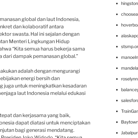
hingsto
choosea
anasan global dan laut Indonesia,
hoverbo
nkret dan kolaboratif antara
ktor swasta. Hal ini sejalan dengan
alaskapo
ntan Menteri Lingkungan Hidup
stsmp.o
ahwa “Kita semua harus bekerja sama
ia dari dampak pemanasan global.”
manoel
mandelae
dilakukan adalah dengan mengurangi
ebijakan energi bersih dan
roselyn
ting juga untuk meningkatkan kesadaran
balance
njaga laut Indonesia melalui edukasi
salesfo
TrainG
epat dan kerjasama yang baik,
Baytown
onesia dapat diatasi untuk menciptakan
njutan bagi generasi mendatang.
Jabalpu
 Presiden Joko Widodo, “Kita semua