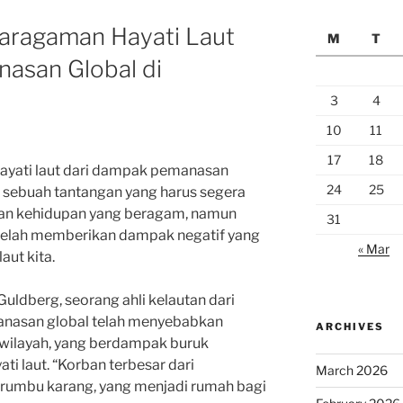
aragaman Hayati Laut
M
T
asan Global di
3
4
10
11
17
18
ayati laut dari dampak pemanasan
24
25
 sebuah tantangan yang harus segera
akan kehidupan yang beragam, namun
31
telah memberikan dampak negatif yang
« Mar
aut kita.
ldberg, seorang ahli kelautan dari
manasan global telah menyebabkan
ARCHIVES
i wilayah, yang berdampak buruk
i laut. “Korban terbesar dari
March 2026
erumbu karang, yang menjadi rumah bagi