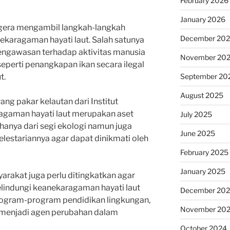
February 2026
January 2026
egera mengambil langkah-langkah
December 20
ekaragaman hayati laut. Salah satunya
ngawasan terhadap aktivitas manusia
November 20
eperti penangkapan ikan secara ilegal
September 20
t.
August 2025
rang pakar kelautan dari Institut
agaman hayati laut merupakan aset
July 2025
 hanya dari segi ekologi namun juga
June 2025
elestariannya agar dapat dinikmati oleh
February 2025
January 2025
yarakat juga perlu ditingkatkan agar
lindungi keanekaragaman hayati laut
December 20
rogram-program pendidikan lingkungan,
November 20
 menjadi agen perubahan dalam
October 2024