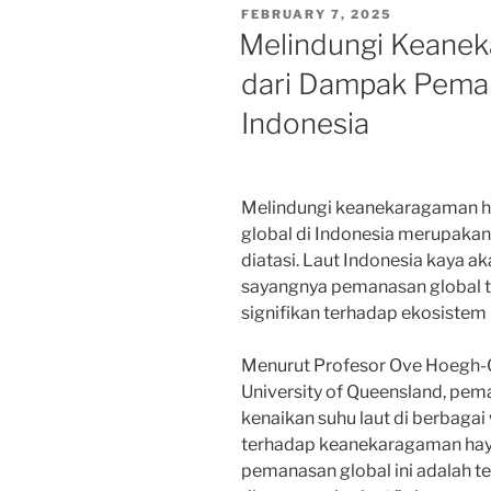
POSTED
FEBRUARY 7, 2025
ON
Melindungi Keanek
dari Dampak Peman
Indonesia
Melindungi keanekaragaman h
global di Indonesia merupakan
diatasi. Laut Indonesia kaya 
sayangnya pemanasan global 
signifikan terhadap ekosistem l
Menurut Profesor Ove Hoegh-Gu
University of Queensland, pe
kenaikan suhu laut di berbaga
terhadap keanekaragaman hayat
pemanasan global ini adalah t