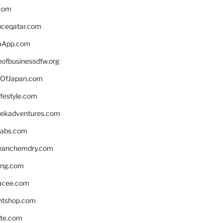
.com
enceqatar.com
aApp.com
eofbusinessdfw.org
OfJapan.com
ifestyle.com
eekadventures.com
labs.com
leanchemdry.com
ing.com
acee.com
ntshop.com
te.com