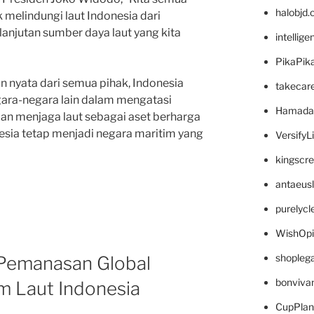
halobjd
 melindungi laut Indonesia dari
anjutan sumber daya laut yang kita
intellig
PikaPik
 nyata dari semua pihak, Indonesia
takecar
gara-negara lain dalam mengatasi
Hamada
an menjaga laut sebagai aset berharga
esia tetap menjadi negara maritim yang
VersifyL
kingscr
antaeus
purelyc
WishOp
shopleg
Pemanasan Global
bonviva
m Laut Indonesia
CupPlan