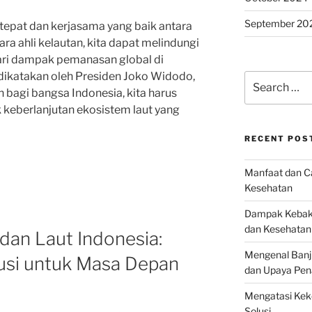
September 20
tepat dan kerjasama yang baik antara
ra ahli kelautan, kita dapat melindungi
ari dampak pemanasan global di
dikatakan oleh Presiden Joko Widodo,
Search
 bagi bangsa Indonesia, kita harus
for:
keberlanjutan ekosistem laut yang
RECENT POS
Manfaat dan Ca
Kesehatan
Dampak Kebaka
dan Kesehatan
dan Laut Indonesia:
Mengenal Banj
usi untuk Masa Depan
dan Upaya Pen
Mengatasi Keke
Solusi