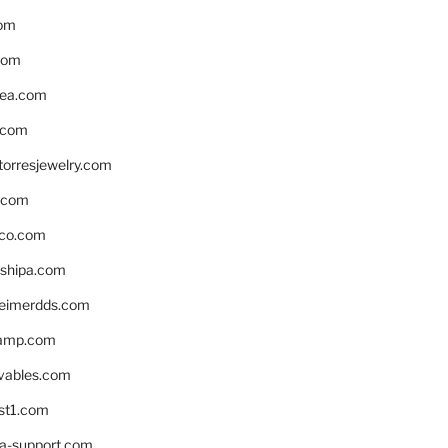
om
com
ea.com
.com
torresjewelry.com
s.com
ico.com
shipa.com
eimerdds.com
camp.com
ivables.com
st1.com
la-support.com