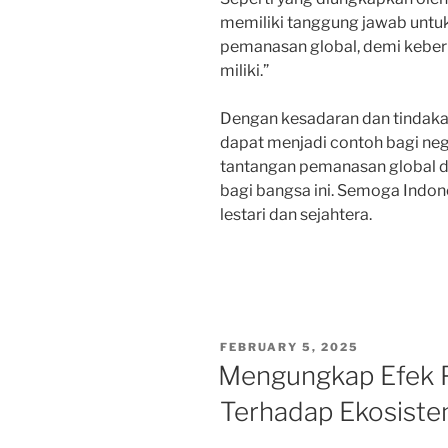
memiliki tanggung jawab untuk
pemanasan global, demi keberl
miliki.”
Dengan kesadaran dan tindakan
dapat menjadi contoh bagi ne
tantangan pemanasan global d
bagi bangsa ini. Semoga Indon
lestari dan sejahtera.
POSTED
FEBRUARY 5, 2025
ON
Mengungkap Efek 
Terhadap Ekosiste