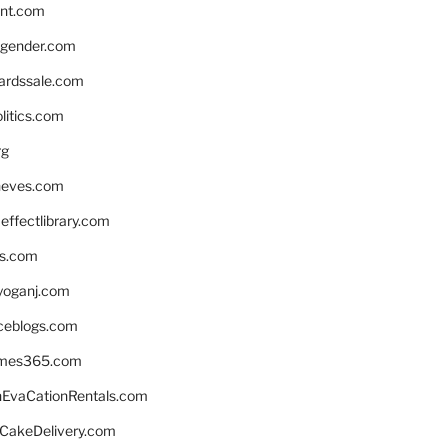
nnt.com
gender.com
ardssale.com
litics.com
rg
neves.com
ffectlibrary.com
ns.com
yoganj.com
rceblogs.com
ames365.com
EvaCationRentals.com
rCakeDelivery.com