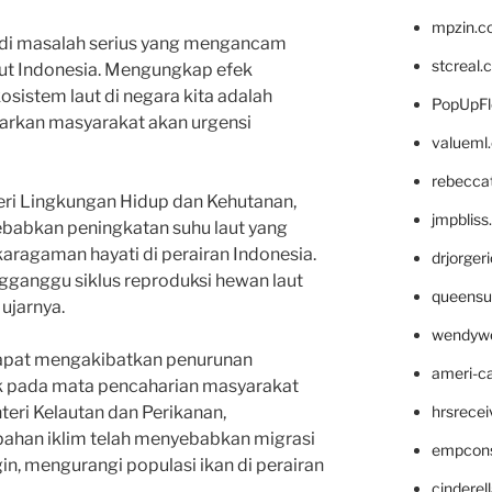
mpzin.c
adi masalah serius yang mengancam
stcreal.
ut Indonesia. Mengungkap efek
sistem laut di negara kita adalah
PopUpFl
arkan masyarakat akan urgensi
valueml
rebecca
teri Lingkungan Hidup dan Kehutanan,
jmpblis
babkan peningkatan suhu laut yang
ragaman hayati di perairan Indonesia.
drjorger
gganggu siklus reproduksi hewan laut
queensu
ujarnya.
wendyw
dapat mengakibatkan penurunan
ameri-
k pada mata pencaharian masyarakat
hrsrece
enteri Kelautan dan Perikanan,
han iklim telah menyebabkan migrasi
empcon
gin, mengurangi populasi ikan di perairan
cinderel