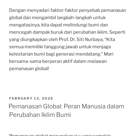
Dengan menyadari faktor-faktor penyebab pemanasan
global dan mengambil langkah-langkah untuk
mengatasinya, kita dapat melindungi bumi dan
mencegah dampak buruk dari perubahan iklim. Seperti
yang diungkapkan oleh Prof. Dr. Siti Nurbaya, “Kita
semua memiliki tanggung jawab untuk menjaga
kelestarian bumi bagi generasi mendatang.” Mari
bersama-sama berperan aktif dalam melawan
pemanasan global!
POSTED
FEBRUARY 13, 2025
ON
Pemanasan Global: Peran Manusia dalam
Perubahan Iklim Bumi
Pemanasan global merupakan isu yang semakin