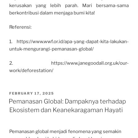
kerusakan yang lebih parah. Mari bersama-sama
berkontribusi dalam menjaga bumi kita!
Referensi:
1. https://www.wwf.or.id/apa-yang-dapat-kita-lakukan-
untuk-mengurangi-pemanasan-global/
2. https://www.janegoodall.org.uk/our-
work/deforestation/
POSTED
FEBRUARY 17, 2025
ON
Pemanasan Global: Dampaknya terhadap
Ekosistem dan Keanekaragaman Hayati
Pemanasan global menjadi fenomena yang semakin