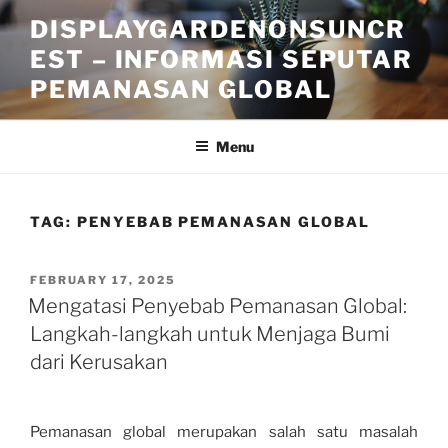
Skip
DISPLAYGARDENONSUNCR
to
EST – INFORMASI SEPUTAR
content
PEMANASAN GLOBAL
Menu
TAG:
PENYEBAB PEMANASAN GLOBAL
POSTED
FEBRUARY 17, 2025
ON
Mengatasi Penyebab Pemanasan Global:
Langkah-langkah untuk Menjaga Bumi
dari Kerusakan
Pemanasan global merupakan salah satu masalah