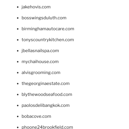
jakehovis.com
bosswingsduluth.com
birminghamautocare.com
tonyscountrykitchen.com
jbellasnailspa.com
mychaihouse.com
alvisgrooming.com
thegeorginaestate.com
blythewoodseafood.com
paolosdelibangkok.com
bobacove.com
phoone24brookfield.com