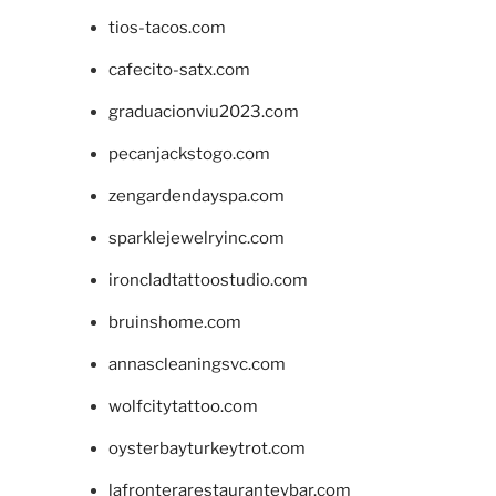
tios-tacos.com
cafecito-satx.com
graduacionviu2023.com
pecanjackstogo.com
zengardendayspa.com
sparklejewelryinc.com
ironcladtattoostudio.com
bruinshome.com
annascleaningsvc.com
wolfcitytattoo.com
oysterbayturkeytrot.com
lafronterarestauranteybar.com