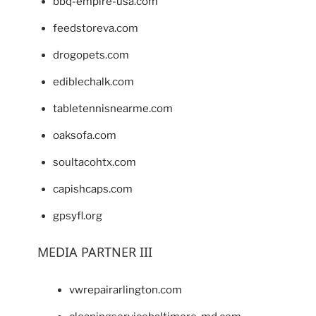
bbq-empire-usa.com
feedstoreva.com
drogopets.com
ediblechalk.com
tabletennisnearme.com
oaksofa.com
soultacohtx.com
capishcaps.com
gpsyfl.org
MEDIA PARTNER III
vwrepairarlington.com