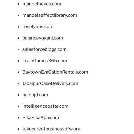
manoelneves.com
mandelaeffectlibrary.com
roselynns.com
balanceyoganj.com
salesforceblogs.com
TrainGames365.com
BaytownEvaCationRentals.com
JabalpurCakeDelivery.com
halobjd.com
intelligenceqatar.com
PikaPikaApp.com
takecareofbusinessdfw.org