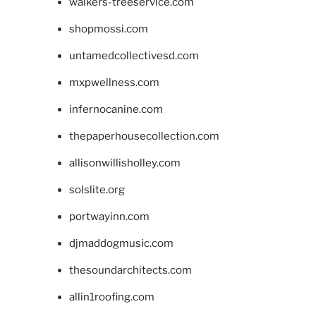
walkers-treeservice.com
shopmossi.com
untamedcollectivesd.com
mxpwellness.com
infernocanine.com
thepaperhousecollection.com
allisonwillisholley.com
solslite.org
portwayinn.com
djmaddogmusic.com
thesoundarchitects.com
allin1roofing.com