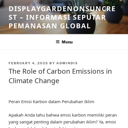
Skip
DISPLAYGARDENONSUNCRE
to
ST – INFORMASI SEPUTAR
content
PEMANASAN GLOBAL
Menu
POSTED
FEBRUARY 4, 2025
BY
ADMINDIS
ON
The Role of Carbon Emissions in
Climate Change
Peran Emisi Karbon dalam Perubahan Iklim
Apakah Anda tahu bahwa emisi karbon memiliki peran
yang sangat penting dalam perubahan iklim? Ya, emisi