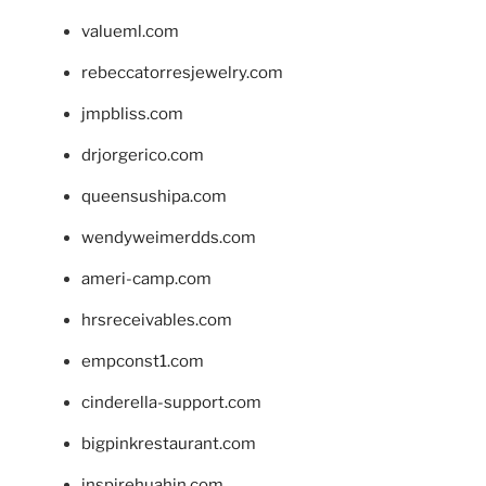
valueml.com
rebeccatorresjewelry.com
jmpbliss.com
drjorgerico.com
queensushipa.com
wendyweimerdds.com
ameri-camp.com
hrsreceivables.com
empconst1.com
cinderella-support.com
bigpinkrestaurant.com
inspirehuahin.com