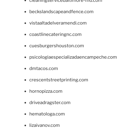
cleaningservicebaltimore-md.com
beckslandscapeandfence.com
vistaaltadelveramendi.com
coastlinecateringnc.com
cuesburgershouston.com
psicologiaespecializadaencampeche.com
dmtacos.com
crescentstreetprinting.com
hornopizza.com
driveadragster.com
hematologa.com
lizaivanov.com