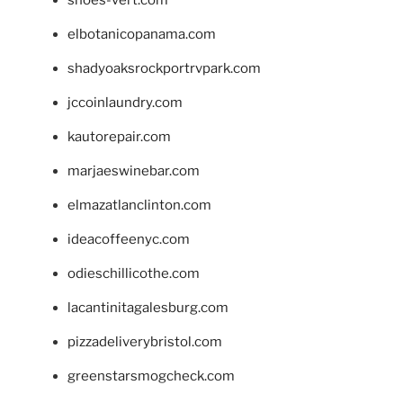
shoes-vert.com
elbotanicopanama.com
shadyoaksrockportrvpark.com
jccoinlaundry.com
kautorepair.com
marjaeswinebar.com
elmazatlanclinton.com
ideacoffeenyc.com
odieschillicothe.com
lacantinitagalesburg.com
pizzadeliverybristol.com
greenstarsmogcheck.com