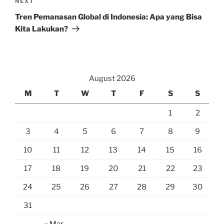
Next
NEXT
Post
Tren Pemanasan Global di Indonesia: Apa yang Bisa
Kita Lakukan?
August 2026
M
T
W
T
F
S
S
1
2
3
4
5
6
7
8
9
10
11
12
13
14
15
16
17
18
19
20
21
22
23
24
25
26
27
28
29
30
31
« Mar