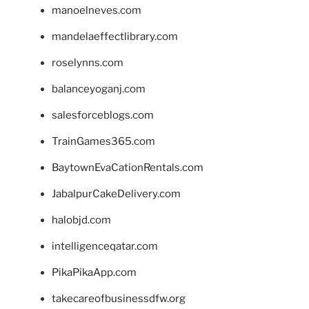
manoelneves.com
mandelaeffectlibrary.com
roselynns.com
balanceyoganj.com
salesforceblogs.com
TrainGames365.com
BaytownEvaCationRentals.com
JabalpurCakeDelivery.com
halobjd.com
intelligenceqatar.com
PikaPikaApp.com
takecareofbusinessdfw.org