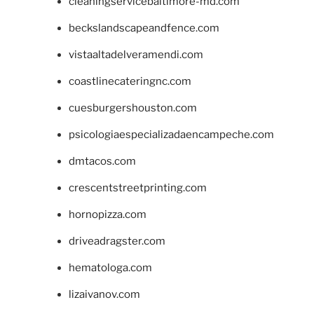
cleaningservicebaltimore-md.com
beckslandscapeandfence.com
vistaaltadelveramendi.com
coastlinecateringnc.com
cuesburgershouston.com
psicologiaespecializadaencampeche.com
dmtacos.com
crescentstreetprinting.com
hornopizza.com
driveadragster.com
hematologa.com
lizaivanov.com