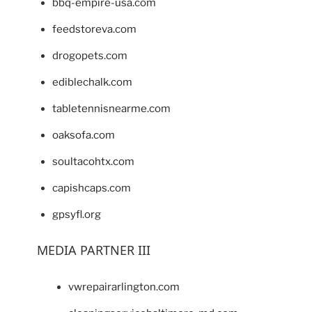
bbq-empire-usa.com
feedstoreva.com
drogopets.com
ediblechalk.com
tabletennisnearme.com
oaksofa.com
soultacohtx.com
capishcaps.com
gpsyfl.org
MEDIA PARTNER III
vwrepairarlington.com