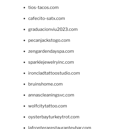
tios-tacos.com
cafecito-satx.com
graduacionviu2023.com
pecanjackstogo.com
zengardendayspa.com
sparklejewelryinc.com
ironcladtattoostudio.com
bruinshome.com
annascleaningsvc.com
wolfcitytattoo.com
oysterbayturkeytrot.com
lafronterarestauranteybar.com