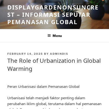
Skip
DISPLAYGARDENONSUNCRE
to
ST – INFORMASI SEPUTAR
content
PEMANASAN GLOBAL
Menu
POSTED
FEBRUARY 14, 2025
BY
ADMINDIS
ON
The Role of Urbanization in Global
Warming
Peran Urbanisasi dalam Pemanasan Global
Urbanisasi telah menjadi faktor penting dalam
perubahan iklim global, terutama dalam hal pemanasan