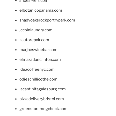
shoes-vert.com
elbotanicopanama.com
shadyoaksrockportrvpark.com
jccoinlaundry.com
kautorepair.com
marjaeswinebar.com
elmazatlanclinton.com
ideacoffeenyc.com
odieschillicothe.com
lacantinitagalesburg.com
pizzadeliverybristol.com
greenstarsmogcheck.com