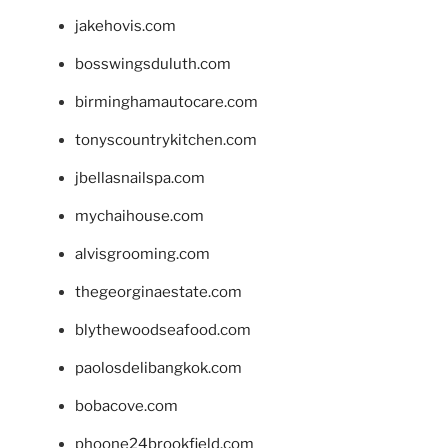
jakehovis.com
bosswingsduluth.com
birminghamautocare.com
tonyscountrykitchen.com
jbellasnailspa.com
mychaihouse.com
alvisgrooming.com
thegeorginaestate.com
blythewoodseafood.com
paolosdelibangkok.com
bobacove.com
phoone24brookfield.com