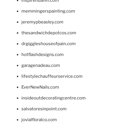
inspirehuahin.com
memmingerspainting.com
jeremypbeasley.com
thesandwichdepotcos.com
drgiggleshouseofpain.com
hotflashdesigns.com
garagenadeau.com
lifestylechauffeurservice.com
EverNewNails.com
insideoutdecoratingcentre.com
salvatoresinpoint.com
jovialfloralco.com