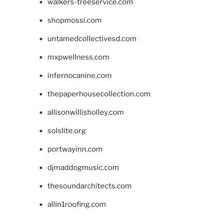
walkers-treeservice.com
shopmossi.com
untamedcollectivesd.com
mxpwellness.com
infernocanine.com
thepaperhousecollection.com
allisonwillisholley.com
solslite.org
portwayinn.com
djmaddogmusic.com
thesoundarchitects.com
allin1roofing.com