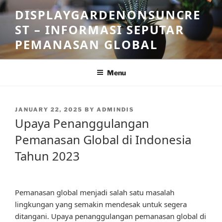
Skip
DISPLAYGARDENONSUNCRE
to
ST – INFORMASI SEPUTAR
content
PEMANASAN GLOBAL
Menu
POSTED
JANUARY 22, 2025
BY
ADMINDIS
ON
Upaya Penanggulangan
Pemanasan Global di Indonesia
Tahun 2023
Pemanasan global menjadi salah satu masalah
lingkungan yang semakin mendesak untuk segera
ditangani. Upaya penanggulangan pemanasan global di