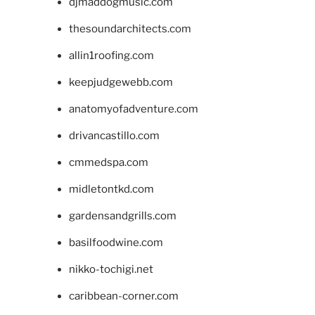
djmaddogmusic.com
thesoundarchitects.com
allin1roofing.com
keepjudgewebb.com
anatomyofadventure.com
drivancastillo.com
cmmedspa.com
midletontkd.com
gardensandgrills.com
basilfoodwine.com
nikko-tochigi.net
caribbean-corner.com