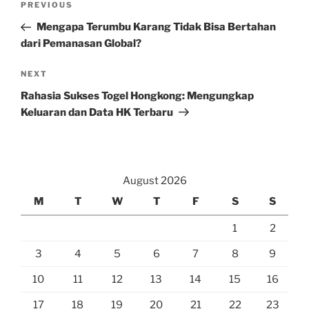
Previous
PREVIOUS
navigation
Post
Mengapa Terumbu Karang Tidak Bisa Bertahan
dari Pemanasan Global?
Next
NEXT
Post
Rahasia Sukses Togel Hongkong: Mengungkap
Keluaran dan Data HK Terbaru
August 2026
M
T
W
T
F
S
S
1
2
3
4
5
6
7
8
9
10
11
12
13
14
15
16
17
18
19
20
21
22
23