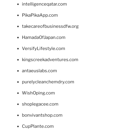
intelligenceqatar.com
PikaPikaApp.com
takecareofbusinessdfw.org
HamadaOfJapan.com
VersifyLifestyle.com
kingscreekadventures.com
antaeuslabs.com
purelycleanchemdry.com
WishOping.com
shoplegacee.com
bonvivantshop.com
CupPlante.com