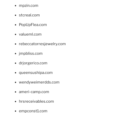
mpzin.com
stcreal.com
PopUpFlea.com
valueml.com
rebeccatorresjewelry.com
jmpbliss.com
drjorgerico.com
queensushipa.com
wendyweimerdds.com
ameri-camp.com
hrsreceivables.com
empconst1.com