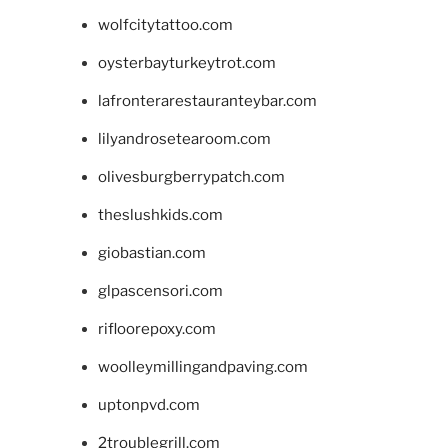
wolfcitytattoo.com
oysterbayturkeytrot.com
lafronterarestauranteybar.com
lilyandrosetearoom.com
olivesburgberrypatch.com
theslushkids.com
giobastian.com
glpascensori.com
rifloorepoxy.com
woolleymillingandpaving.com
uptonpvd.com
2troublegrill.com