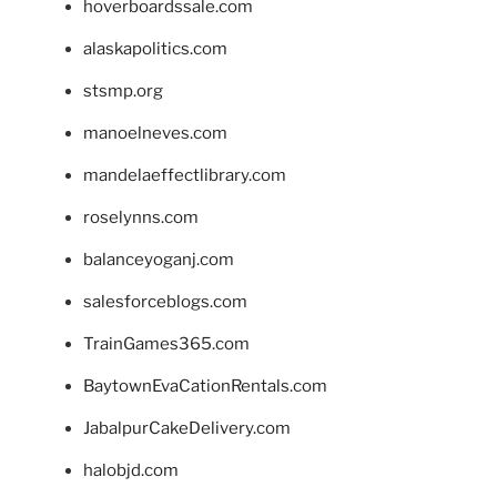
hoverboardssale.com
alaskapolitics.com
stsmp.org
manoelneves.com
mandelaeffectlibrary.com
roselynns.com
balanceyoganj.com
salesforceblogs.com
TrainGames365.com
BaytownEvaCationRentals.com
JabalpurCakeDelivery.com
halobjd.com