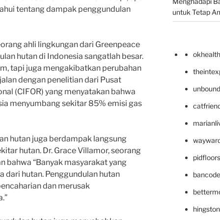
Menghadapi Bah
etahui tentang dampak penggundulan
untuk Tetap A
eorang ahli lingkungan dari Greenpeace
okhealt
an hutan di Indonesia sangatlah besar.
m, tapi juga mengakibatkan perubahan
theinte
sejalan dengan penelitian dari Pusat
unbound
sional (CIFOR) yang menyatakan bahwa
sia menyumbang sekitar 85% emisi gas
catfrien
marianli
lan hutan juga berdampak langsung
wayward
tar hutan. Dr. Grace Villamor, seorang
pidfloo
kan bahwa “Banyak masyarakat yang
dari hutan. Penggundulan hutan
bancode
encaharian dan merusak
betterm
.”
hingsto