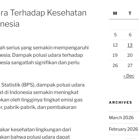
ra Terhadap Kesehatan
M
T
nesia
5
6
12
13
lah serius yang semakin mempengaruhi
nesia. Dampak polusi udara terhadap
19
20
sia sangatlah signifikan dan perlu
26
27
« Dec
Statistik (BPS), dampak polusi udara
t di Indonesia semakin meningkat
bkan oleh tingginya tingkat emisi gas
ARCHIVES
r, pabrik-pabrik, dan pembakaran
March 2026
February 2026
akar kesehatan lingkungan dari
akan bahwa polusi udara dapat