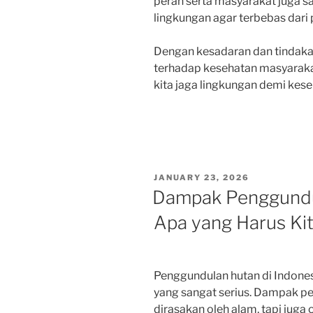
peran serta masyarakat juga 
lingkungan agar terbebas dari 
Dengan kesadaran dan tindaka
terhadap kesehatan masyarakat
kita jaga lingkungan demi kese
POSTED
JANUARY 23, 2026
ON
Dampak Penggundul
Apa yang Harus Ki
Penggundulan hutan di Indon
yang sangat serius. Dampak pe
dirasakan oleh alam, tapi juga o