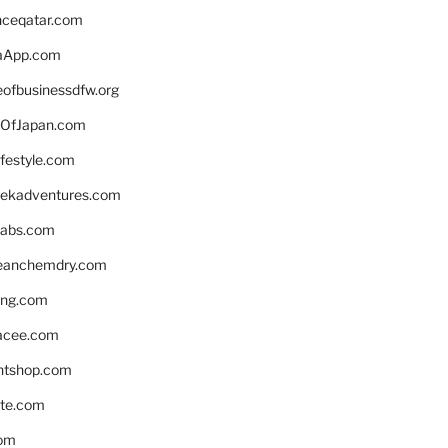
enceqatar.com
aApp.com
eofbusinessdfw.org
OfJapan.com
ifestyle.com
eekadventures.com
labs.com
leanchemdry.com
ing.com
acee.com
ntshop.com
te.com
om