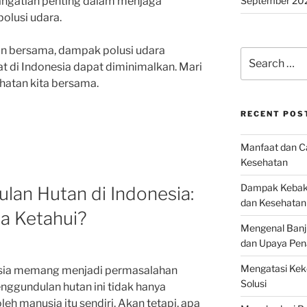
September 20
sangatlah penting dalam menjaga
polusi udara.
n bersama, dampak polusi udara
Search
 di Indonesia dapat diminimalkan. Mari
for:
hatan kita bersama.
RECENT POS
Manfaat dan Ca
Kesehatan
Dampak Kebaka
an Hutan di Indonesia:
dan Kesehatan
ta Ketahui?
Mengenal Banj
dan Upaya Pen
Mengatasi Keke
esia memang menjadi permasalahan
Solusi
nggundulan hutan ini tidak hanya
leh manusia itu sendiri. Akan tetapi, apa