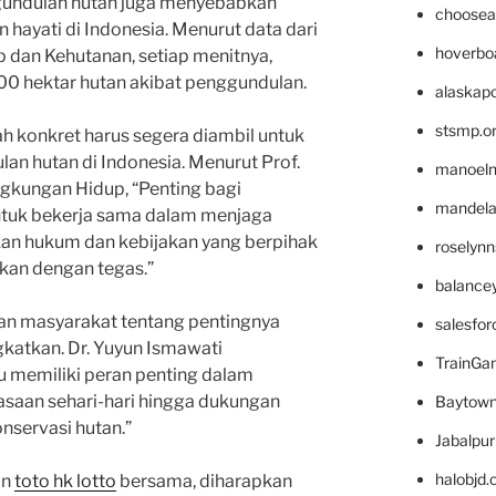
gundulan hutan juga menyebabkan
choosea
ayati di Indonesia. Menurut data dari
hoverbo
 dan Kehutanan, setiap menitnya,
300 hektar hutan akibat penggundulan.
alaskapo
stsmp.o
ah konkret harus segera diambil untuk
n hutan di Indonesia. Menurut Prof.
manoel
ngkungan Hidup, “Penting bagi
mandelae
ntuk bekerja sama dalam menjaga
akan hukum dan kebijakan yang berpihak
roselyn
kan dengan tegas.”
balance
aran masyarakat tentang pentingnya
salesfo
gkatkan. Dr. Yuyun Ismawati
TrainG
u memiliki peran penting dalam
iasaan sehari-hari hingga dukungan
Baytown
servasi hutan.”
Jabalpu
halobjd
an
toto hk lotto
bersama, diharapkan