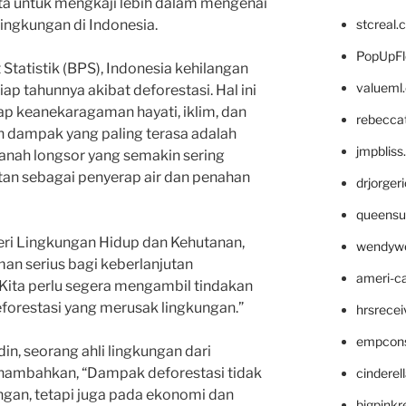
kita untuk mengkaji lebih dalam mengenai
stcreal.
ingkungan di Indonesia.
PopUpFl
Statistik (BPS), Indonesia kehilangan
valueml
tiap tahunnya akibat deforestasi. Hal ini
p keanekaragaman hayati, iklim, dan
rebecca
oh dampak yang paling terasa adalah
jmpblis
tanah longsor yang semakin sering
utan sebagai penyerap air dan penahan
drjorger
queensu
teri Lingkungan Hidup dan Kehutanan,
wendyw
an serius bagi keberlanjutan
ameri-
 Kita perlu segera mengambil tindakan
forestasi yang merusak lingkungan.”
hrsrece
empcon
din, seorang ahli lingkungan dari
enambahkan, “Dampak deforestasi tidak
cinderel
gan, tetapi juga pada ekonomi dan
bigpinkr