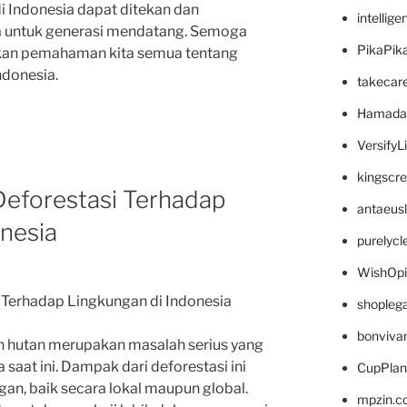
 Indonesia dapat ditekan dan
intellig
ga untuk generasi mendatang. Semoga
PikaPik
tkan pemahaman kita semua tentang
ndonesia.
takecar
Hamada
VersifyL
kingscr
eforestasi Terhadap
antaeus
nesia
purelyc
WishOp
Terhadap Lingkungan di Indonesia
shopleg
bonviva
n hutan merupakan masalah serius yang
saat ini. Dampak dari deforestasi ini
CupPlan
an, baik secara lokal maupun global.
mpzin.c