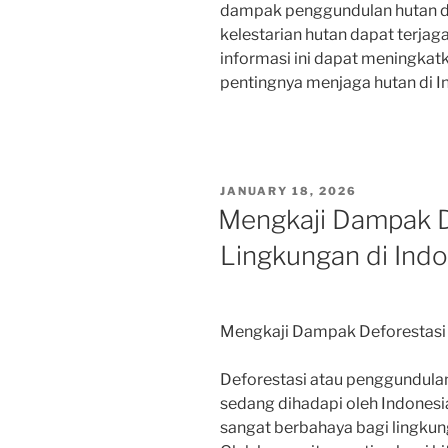
dampak penggundulan hutan di
kelestarian hutan dapat terja
informasi ini dapat meningka
pentingnya menjaga hutan di I
POSTED
JANUARY 18, 2026
ON
Mengkaji Dampak D
Lingkungan di Indo
Mengkaji Dampak Deforestasi 
Deforestasi atau penggundula
sedang dihadapi oleh Indonesia 
sangat berbahaya bagi lingkung