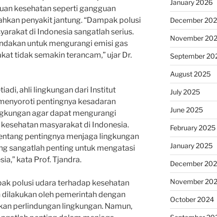
January 2026
an kesehatan seperti gangguan
bahkan penyakit jantung. “Dampak polusi
December 20
arakat di Indonesia sangatlah serius.
November 20
indakan untuk mengurangi emisi gas
at tidak semakin terancam,” ujar Dr.
September 20
August 2025
etiadi, ahli lingkungan dari Institut
July 2025
 menyoroti pentingnya kesadaran
June 2025
ngkungan agar dapat mengurangi
kesehatan masyarakat di Indonesia.
February 2025
entang pentingnya menjaga lingkungan
January 2025
ng sangatlah penting untuk mengatasi
ia,” kata Prof. Tjandra.
December 20
November 20
k polusi udara terhadap kesehatan
 dilakukan oleh pemerintah dengan
October 2024
kan perlindungan lingkungan. Namun,