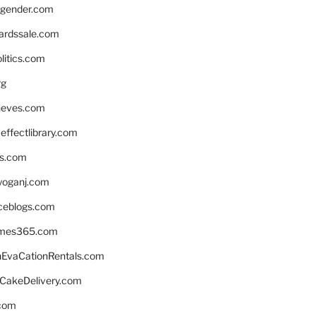
gender.com
ardssale.com
litics.com
rg
neves.com
ffectlibrary.com
ns.com
yoganj.com
rceblogs.com
ames365.com
EvaCationRentals.com
rCakeDelivery.com
.com