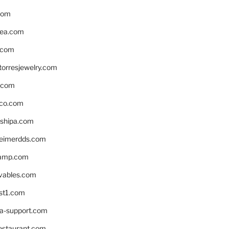
com
ea.com
.com
torresjewelry.com
s.com
ico.com
shipa.com
eimerdds.com
camp.com
ivables.com
st1.com
la-support.com
estaurant.com