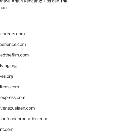
aya Angin Kencang: Tips dan Trik
man
hcareers.com
xperience.com
edthefilm.com
ds-bg.org
ves.org
tees.com
rsexpress.com
venezuelaen.com
oodfoodcorporation.com
nnt.com