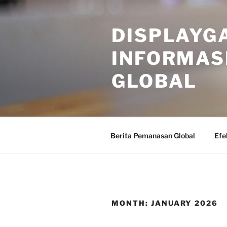
Skip
to
DISPLAYG
content
INFORMAS
GLOBAL
Berita Pemanasan Global
Efe
MONTH:
JANUARY 2026