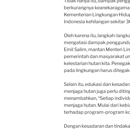
Tidak hanya itu, dampak peng
berkurangnya keanekaragaman h
Kementerian Lingkungan Hidup
Indonesia kehilangan sekitar 
Oleh karena itu, langkah-langk
mengatasi dampak penggundula
Emil Salim, mantan Menteri Li
pemerintah dan masyarakat u
kelestarian hutan kita. Peneg
pada lingkungan harus ditegak
Selain itu, edukasi dan kesad
menjaga hutan juga perlu ditin
menambahkan, “Setiap individ
menjaga hutan. Mulai dari keb
terhadap program-program kon
Dengan kesadaran dan tindak