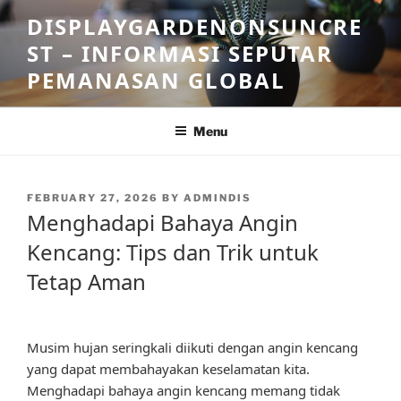
Skip
DISPLAYGARDENONSUNCRE
to
ST – INFORMASI SEPUTAR
content
PEMANASAN GLOBAL
Menu
POSTED
FEBRUARY 27, 2026
BY
ADMINDIS
ON
Menghadapi Bahaya Angin
Kencang: Tips dan Trik untuk
Tetap Aman
Musim hujan seringkali diikuti dengan angin kencang
yang dapat membahayakan keselamatan kita.
Menghadapi bahaya angin kencang memang tidak