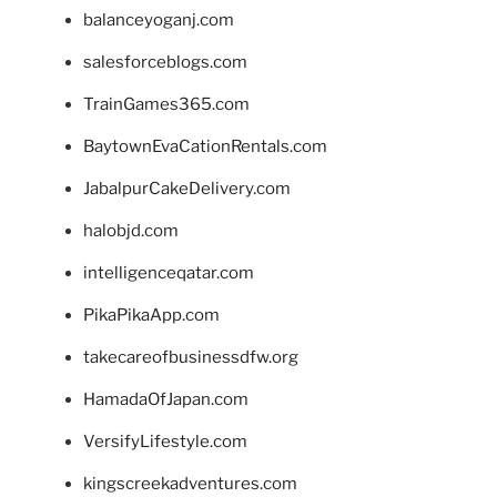
balanceyoganj.com
salesforceblogs.com
TrainGames365.com
BaytownEvaCationRentals.com
JabalpurCakeDelivery.com
halobjd.com
intelligenceqatar.com
PikaPikaApp.com
takecareofbusinessdfw.org
HamadaOfJapan.com
VersifyLifestyle.com
kingscreekadventures.com