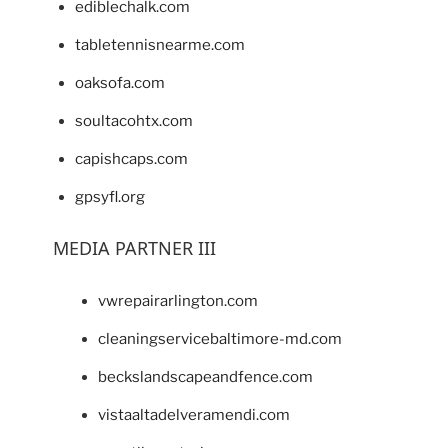
ediblechalk.com
tabletennisnearme.com
oaksofa.com
soultacohtx.com
capishcaps.com
gpsyfl.org
MEDIA PARTNER III
vwrepairarlington.com
cleaningservicebaltimore-md.com
beckslandscapeandfence.com
vistaaltadelveramendi.com