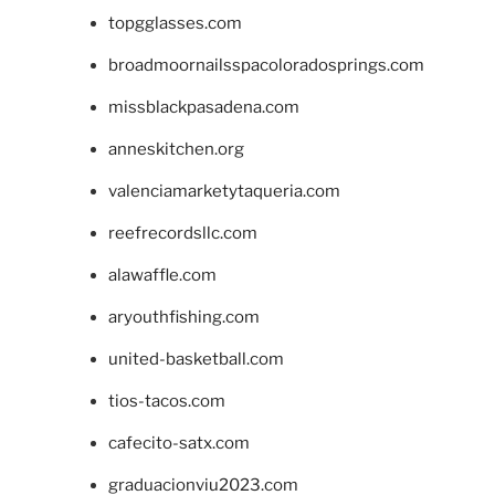
topgglasses.com
broadmoornailsspacoloradosprings.com
missblackpasadena.com
anneskitchen.org
valenciamarketytaqueria.com
reefrecordsllc.com
alawaffle.com
aryouthfishing.com
united-basketball.com
tios-tacos.com
cafecito-satx.com
graduacionviu2023.com