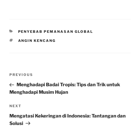
CATEGORIES
PENYEBAB PEMANASAN GLOBAL
TAGS
ANGIN KENCANG
Post
Previous
PREVIOUS
navigation
Post
Menghadapi Badai Tropis: Tips dan Trik untuk
Menghadapi Musim Hujan
Next
NEXT
Post
Mengatasi Kekeringan di Indonesia: Tantangan dan
Solusi