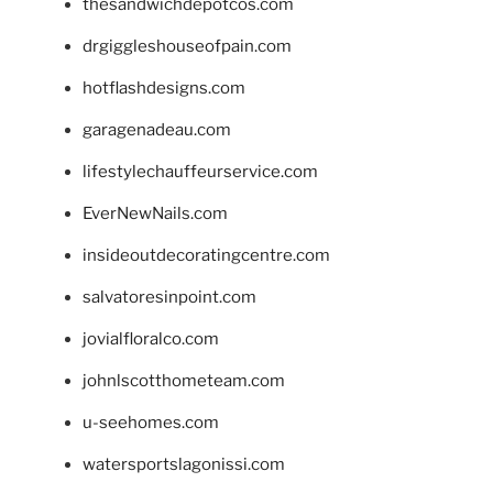
thesandwichdepotcos.com
drgiggleshouseofpain.com
hotflashdesigns.com
garagenadeau.com
lifestylechauffeurservice.com
EverNewNails.com
insideoutdecoratingcentre.com
salvatoresinpoint.com
jovialfloralco.com
johnlscotthometeam.com
u-seehomes.com
watersportslagonissi.com