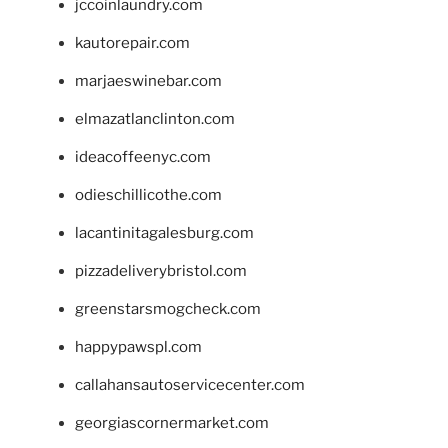
jccoinlaundry.com
kautorepair.com
marjaeswinebar.com
elmazatlanclinton.com
ideacoffeenyc.com
odieschillicothe.com
lacantinitagalesburg.com
pizzadeliverybristol.com
greenstarsmogcheck.com
happypawspl.com
callahansautoservicecenter.com
georgiascornermarket.com