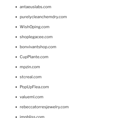
antaeuslabs.com
purelycleanchemdry.com
WishOping.com
shoplegacee.com
bonvivantshop.com
CupPlante.com
mpzin.com
stcreal.com
PopUpFlea.com
valueml.com
rebeccatorresjewelry.com
jmpbliss.com