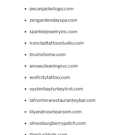
pecanjackstogo.com
zengardendayspa.com
sparklejewelryinc.com
ironcladtattoostudio.com
bruinshome.com
annascleaningsvc.com
wolfcitytattoo.com
oysterbayturkeytrot.com
lafronterarestauranteybar.com
lilyandrosetearoom.com
olivesburgberrypatch.com
theslushkids.com