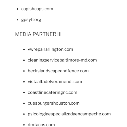
capishcaps.com
gpsyfl.org
MEDIA PARTNER III
vwrepairarlington.com
cleaningservicebaltimore-md.com
beckslandscapeandfence.com
vistaaltadelveramendi.com
coastlinecateringnc.com
cuesburgershouston.com
psicologiaespecializadaencampeche.com
dmtacos.com