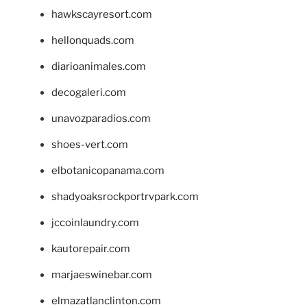
hawkscayresort.com
hellonquads.com
diarioanimales.com
decogaleri.com
unavozparadios.com
shoes-vert.com
elbotanicopanama.com
shadyoaksrockportrvpark.com
jccoinlaundry.com
kautorepair.com
marjaeswinebar.com
elmazatlanclinton.com