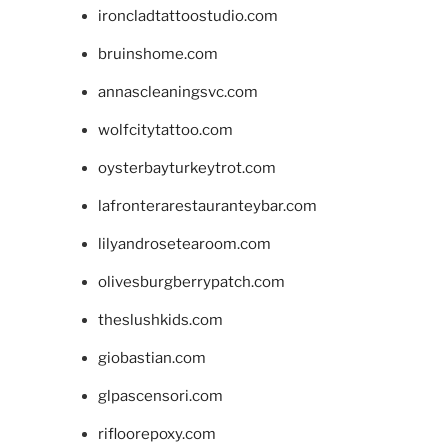
ironcladtattoostudio.com
bruinshome.com
annascleaningsvc.com
wolfcitytattoo.com
oysterbayturkeytrot.com
lafronterarestauranteybar.com
lilyandrosetearoom.com
olivesburgberrypatch.com
theslushkids.com
giobastian.com
glpascensori.com
rifloorepoxy.com