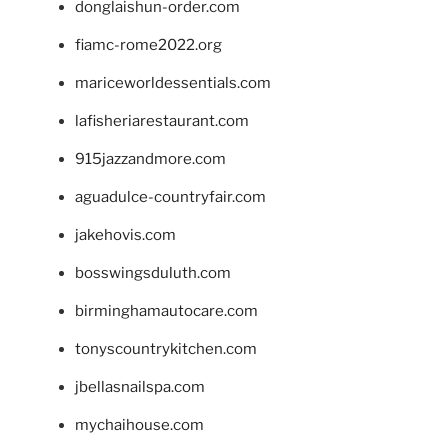
donglaishun-order.com
fiamc-rome2022.org
mariceworldessentials.com
lafisheriarestaurant.com
915jazzandmore.com
aguadulce-countryfair.com
jakehovis.com
bosswingsduluth.com
birminghamautocare.com
tonyscountrykitchen.com
jbellasnailspa.com
mychaihouse.com