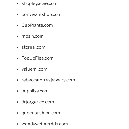
shoplegacee.com
bonvivantshop.com
CupPlante.com
mpzin.com
stcreal.com
PopUpFlea.com
valueml.com
rebeccatorresjewelry.com
jmpbliss.com
drjorgerico.com
queensushipa.com
wendyweimerdds.com