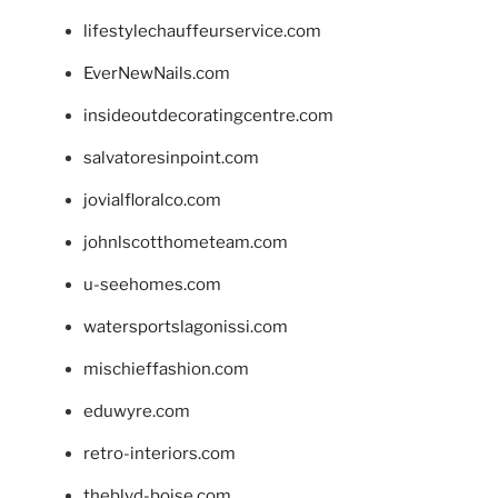
lifestylechauffeurservice.com
EverNewNails.com
insideoutdecoratingcentre.com
salvatoresinpoint.com
jovialfloralco.com
johnlscotthometeam.com
u-seehomes.com
watersportslagonissi.com
mischieffashion.com
eduwyre.com
retro-interiors.com
theblvd-boise.com