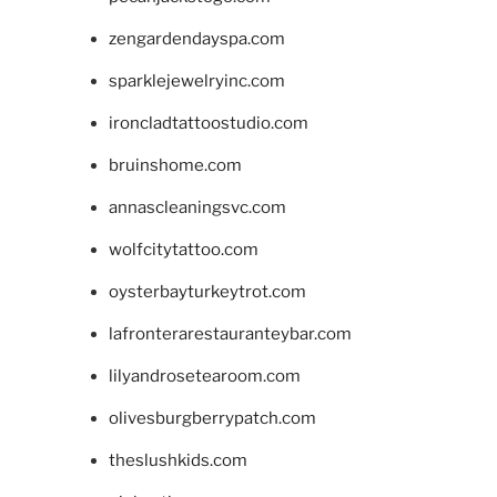
zengardendayspa.com
sparklejewelryinc.com
ironcladtattoostudio.com
bruinshome.com
annascleaningsvc.com
wolfcitytattoo.com
oysterbayturkeytrot.com
lafronterarestauranteybar.com
lilyandrosetearoom.com
olivesburgberrypatch.com
theslushkids.com