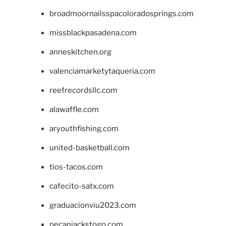
broadmoornailsspacoloradosprings.com
missblackpasadena.com
anneskitchen.org
valenciamarketytaqueria.com
reefrecordsllc.com
alawaffle.com
aryouthfishing.com
united-basketball.com
tios-tacos.com
cafecito-satx.com
graduacionviu2023.com
pecanjackstogo.com