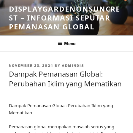
Skip
DISPLAYGARDENONSUNCRE
to
ST – INFORMASI SEPUTAR
content
PEMANASAN GLOBAL
Menu
POSTED
NOVEMBER 23, 2024
BY
ADMINDIS
ON
Dampak Pemanasan Global:
Perubahan Iklim yang Mematikan
Dampak Pemanasan Global: Perubahan Iklim yang
Mematikan
Pemanasan global merupakan masalah serius yang