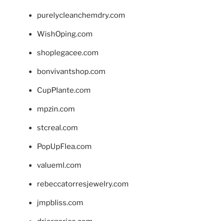
purelycleanchemdry.com
WishOping.com
shoplegacee.com
bonvivantshop.com
CupPlante.com
mpzin.com
stcreal.com
PopUpFlea.com
valueml.com
rebeccatorresjewelry.com
jmpbliss.com