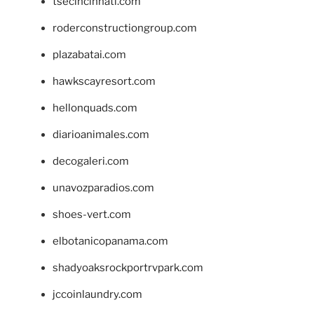
tsecincinnati.com
roderconstructiongroup.com
plazabatai.com
hawkscayresort.com
hellonquads.com
diarioanimales.com
decogaleri.com
unavozparadios.com
shoes-vert.com
elbotanicopanama.com
shadyoaksrockportrvpark.com
jccoinlaundry.com