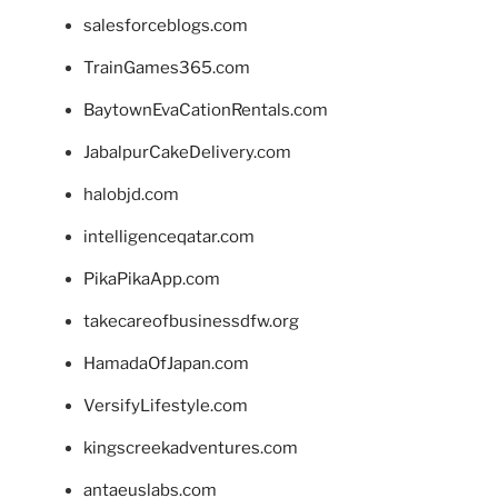
salesforceblogs.com
TrainGames365.com
BaytownEvaCationRentals.com
JabalpurCakeDelivery.com
halobjd.com
intelligenceqatar.com
PikaPikaApp.com
takecareofbusinessdfw.org
HamadaOfJapan.com
VersifyLifestyle.com
kingscreekadventures.com
antaeuslabs.com