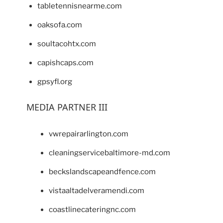
tabletennisnearme.com
oaksofa.com
soultacohtx.com
capishcaps.com
gpsyfl.org
MEDIA PARTNER III
vwrepairarlington.com
cleaningservicebaltimore-md.com
beckslandscapeandfence.com
vistaaltadelveramendi.com
coastlinecateringnc.com