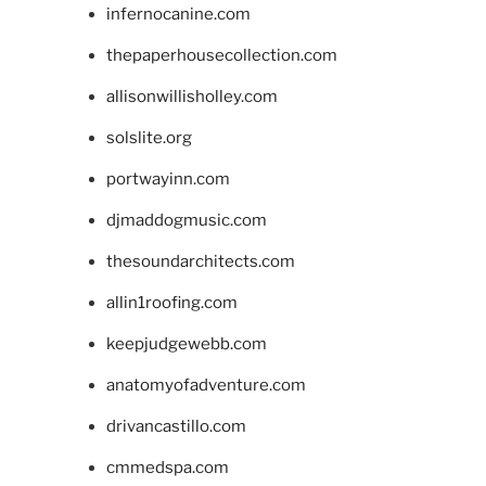
infernocanine.com
thepaperhousecollection.com
allisonwillisholley.com
solslite.org
portwayinn.com
djmaddogmusic.com
thesoundarchitects.com
allin1roofing.com
keepjudgewebb.com
anatomyofadventure.com
drivancastillo.com
cmmedspa.com