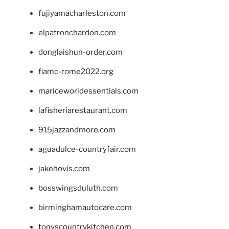
fujiyamacharleston.com
elpatronchardon.com
donglaishun-order.com
fiamc-rome2022.org
mariceworldessentials.com
lafisheriarestaurant.com
915jazzandmore.com
aguadulce-countryfair.com
jakehovis.com
bosswingsduluth.com
birminghamautocare.com
tonyscountrykitchen.com