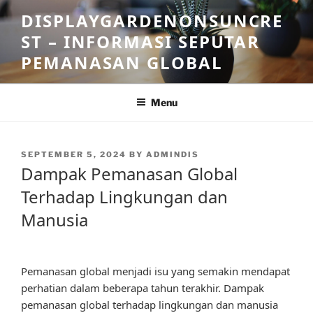
Skip
DISPLAYGARDENONSUNCRE
to
ST – INFORMASI SEPUTAR
content
PEMANASAN GLOBAL
Menu
POSTED
SEPTEMBER 5, 2024
BY
ADMINDIS
ON
Dampak Pemanasan Global
Terhadap Lingkungan dan
Manusia
Pemanasan global menjadi isu yang semakin mendapat
perhatian dalam beberapa tahun terakhir. Dampak
pemanasan global terhadap lingkungan dan manusia