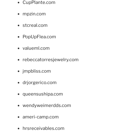
CupPlante.com
mpzin.com
stcreal.com
PopUpFlea.com
valueml.com
rebeccatorresjewelry.com
jmpbliss.com
drjorgerico.com
queensushipa.com
wendyweimerdds.com
ameri-camp.com
hrsreceivables.com