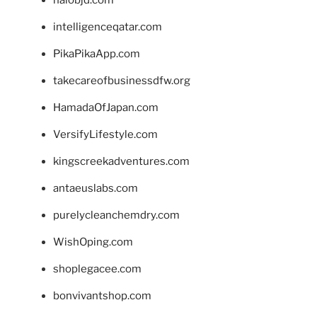
intelligenceqatar.com
PikaPikaApp.com
takecareofbusinessdfw.org
HamadaOfJapan.com
VersifyLifestyle.com
kingscreekadventures.com
antaeuslabs.com
purelycleanchemdry.com
WishOping.com
shoplegacee.com
bonvivantshop.com