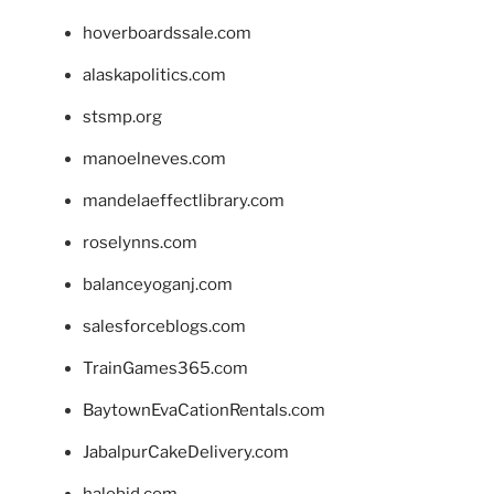
hoverboardssale.com
alaskapolitics.com
stsmp.org
manoelneves.com
mandelaeffectlibrary.com
roselynns.com
balanceyoganj.com
salesforceblogs.com
TrainGames365.com
BaytownEvaCationRentals.com
JabalpurCakeDelivery.com
halobjd.com