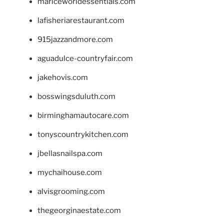
mariceworldessentials.com
lafisheriarestaurant.com
915jazzandmore.com
aguadulce-countryfair.com
jakehovis.com
bosswingsduluth.com
birminghamautocare.com
tonyscountrykitchen.com
jbellasnailspa.com
mychaihouse.com
alvisgrooming.com
thegeorginaestate.com