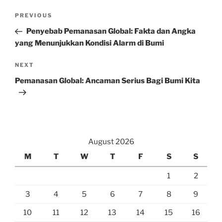
Post
Previous
PREVIOUS
navigation
Post
Penyebab Pemanasan Global: Fakta dan Angka
yang Menunjukkan Kondisi Alarm di Bumi
Next
NEXT
Post
Pemanasan Global: Ancaman Serius Bagi Bumi Kita
August 2026
M
T
W
T
F
S
S
1
2
3
4
5
6
7
8
9
10
11
12
13
14
15
16