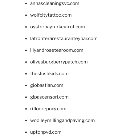
annascleaningsvc.com
wolfcitytattoo.com
oysterbayturkeytrot.com
lafronterarestauranteybar.com
lilyandrosetearoom.com
olivesburgberrypatch.com
theslushkids.com
giobastian.com
glpascensori.com
rifloorepoxy.com
woolleymillingandpaving.com
uptonpvd.com