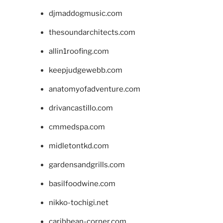
djmaddogmusic.com
thesoundarchitects.com
allin1roofing.com
keepjudgewebb.com
anatomyofadventure.com
drivancastillo.com
cmmedspa.com
midletontkd.com
gardensandgrills.com
basilfoodwine.com
nikko-tochigi.net
caribbean-corner.com