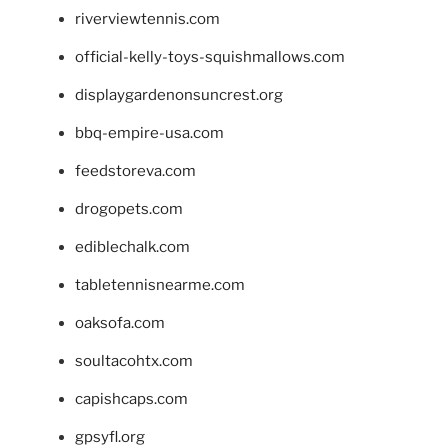
riverviewtennis.com
official-kelly-toys-squishmallows.com
displaygardenonsuncrest.org
bbq-empire-usa.com
feedstoreva.com
drogopets.com
ediblechalk.com
tabletennisnearme.com
oaksofa.com
soultacohtx.com
capishcaps.com
gpsyfl.org