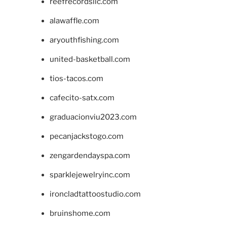
reefrecordsllc.com
alawaffle.com
aryouthfishing.com
united-basketball.com
tios-tacos.com
cafecito-satx.com
graduacionviu2023.com
pecanjackstogo.com
zengardendayspa.com
sparklejewelryinc.com
ironcladtattoostudio.com
bruinshome.com