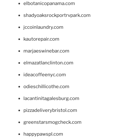
elbotanicopanama.com
shadyoaksrockportrvpark.com
jccoinlaundry.com
kautorepair.com
marjaeswinebar.com
elmazatlanclinton.com
ideacoffeenyc.com
odieschillicothe.com
lacantinitagalesburg.com
pizzadeliverybristol.com
greenstarsmogcheck.com
happypawspl.com