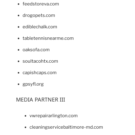
feedstoreva.com
drogopets.com
ediblechalk.com
tabletennisnearme.com
oaksofa.com
soultacohtx.com
capishcaps.com
gpsyfl.org
MEDIA PARTNER III
vwrepairarlington.com
cleaningservicebaltimore-md.com