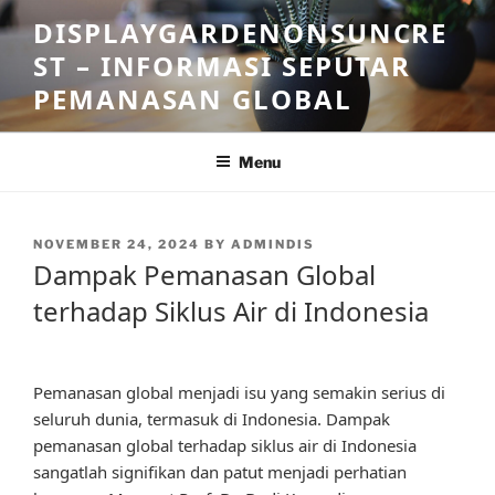
Skip
DISPLAYGARDENONSUNCRE
to
ST – INFORMASI SEPUTAR
content
PEMANASAN GLOBAL
Menu
POSTED
NOVEMBER 24, 2024
BY
ADMINDIS
ON
Dampak Pemanasan Global
terhadap Siklus Air di Indonesia
Pemanasan global menjadi isu yang semakin serius di
seluruh dunia, termasuk di Indonesia. Dampak
pemanasan global terhadap siklus air di Indonesia
sangatlah signifikan dan patut menjadi perhatian