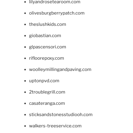
lilyandrosetearoom.com
olivesburgberrypatch.com
theslushkids.com
giobastian.com
glpascensori.com
rifloorepoxy.com
woolleymillingandpaving.com
uptonpvd.com
2troublegrill.com
casateranga.com
sticksandstonesstudiooh.com
walkers-treeservice.com