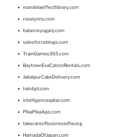
mandelaeffectlibrary.com
roselynns.com
balanceyoganj.com
salesforceblogs.com
TrainGames365.com
BaytownEvaCationRentals.com
JabalpurCakeDelivery.com
halobjd.com
intelligenceqatar.com
PikaPikaApp.com
takecareofbusinessdfw.org
HamadaOfJapan.com