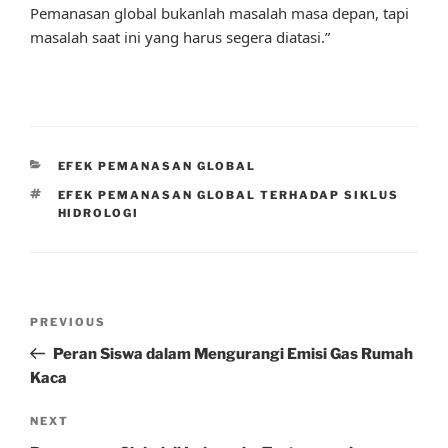
Pemanasan global bukanlah masalah masa depan, tapi
masalah saat ini yang harus segera diatasi.”
CATEGORIES
EFEK PEMANASAN GLOBAL
TAGS
EFEK PEMANASAN GLOBAL TERHADAP SIKLUS
HIDROLOGI
Post
Previous
PREVIOUS
navigation
Post
Peran Siswa dalam Mengurangi Emisi Gas Rumah
Kaca
Next
NEXT
Post