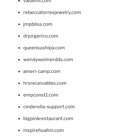
valueml.com
rebeccatorresjewelry.com
jmpbliss.com
drjorgerico.com
queensushipa.com
wendyweimerdds.com
ameri-camp.com
hrsreceivables.com
empconst1.com
cinderella-support.com
bigpinkrestaurant.com
inspirehuahin.com