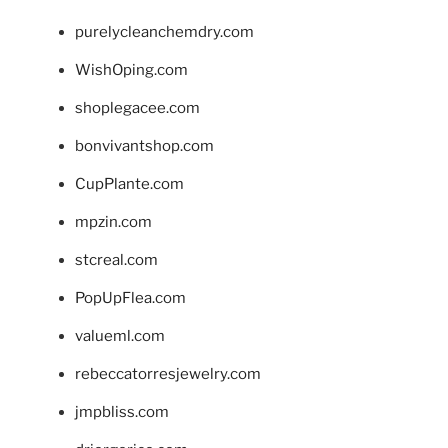
purelycleanchemdry.com
WishOping.com
shoplegacee.com
bonvivantshop.com
CupPlante.com
mpzin.com
stcreal.com
PopUpFlea.com
valueml.com
rebeccatorresjewelry.com
jmpbliss.com