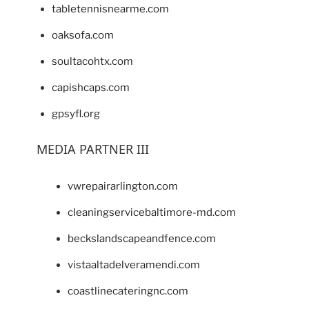
tabletennisnearme.com
oaksofa.com
soultacohtx.com
capishcaps.com
gpsyfl.org
MEDIA PARTNER III
vwrepairarlington.com
cleaningservicebaltimore-md.com
beckslandscapeandfence.com
vistaaltadelveramendi.com
coastlinecateringnc.com