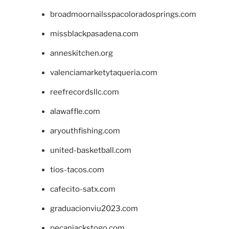
broadmoornailsspacoloradosprings.com
missblackpasadena.com
anneskitchen.org
valenciamarketytaqueria.com
reefrecordsllc.com
alawaffle.com
aryouthfishing.com
united-basketball.com
tios-tacos.com
cafecito-satx.com
graduacionviu2023.com
pecanjackstogo.com