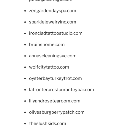
zengardendayspa.com
sparklejewelryinc.com
ironcladtattoostudio.com
bruinshome.com
annascleaningsvc.com
wolfcitytattoo.com
oysterbayturkeytrot.com
lafronterarestauranteybar.com
lilyandrosetearoom.com
olivesburgberrypatch.com
theslushkids.com