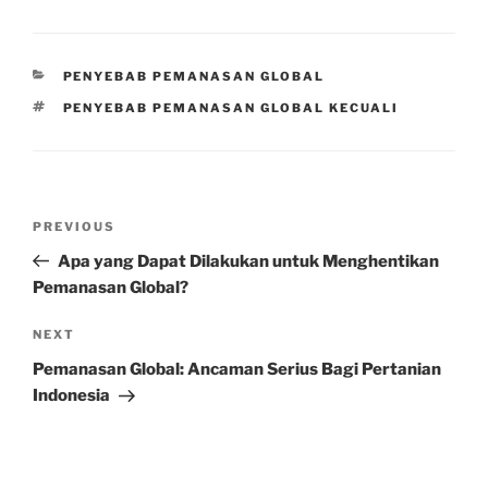
CATEGORIES
PENYEBAB PEMANASAN GLOBAL
TAGS
PENYEBAB PEMANASAN GLOBAL KECUALI
Post
Previous
PREVIOUS
navigation
Post
Apa yang Dapat Dilakukan untuk Menghentikan
Pemanasan Global?
Next
NEXT
Post
Pemanasan Global: Ancaman Serius Bagi Pertanian
Indonesia