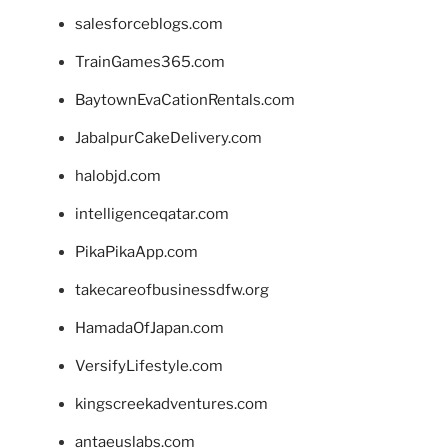
salesforceblogs.com
TrainGames365.com
BaytownEvaCationRentals.com
JabalpurCakeDelivery.com
halobjd.com
intelligenceqatar.com
PikaPikaApp.com
takecareofbusinessdfw.org
HamadaOfJapan.com
VersifyLifestyle.com
kingscreekadventures.com
antaeuslabs.com