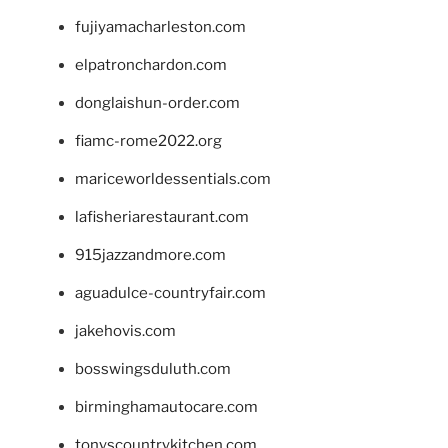
fujiyamacharleston.com
elpatronchardon.com
donglaishun-order.com
fiamc-rome2022.org
mariceworldessentials.com
lafisheriarestaurant.com
915jazzandmore.com
aguadulce-countryfair.com
jakehovis.com
bosswingsduluth.com
birminghamautocare.com
tonyscountrykitchen.com