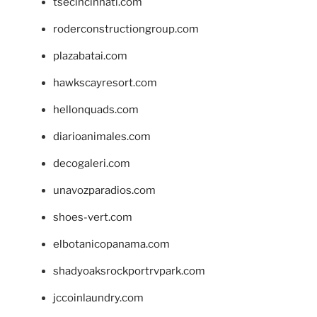
tsecincinnati.com
roderconstructiongroup.com
plazabatai.com
hawkscayresort.com
hellonquads.com
diarioanimales.com
decogaleri.com
unavozparadios.com
shoes-vert.com
elbotanicopanama.com
shadyoaksrockportrvpark.com
jccoinlaundry.com