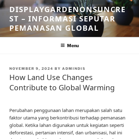
Skip
DISPLAYGARDENONSUNCRE
to
ST – INFORMASI SEPUTAR
content
PEMANASAN GLOBAL
Menu
POSTED
NOVEMBER 9, 2024
BY
ADMINDIS
ON
How Land Use Changes
Contribute to Global Warming
Perubahan penggunaan lahan merupakan salah satu
faktor utama yang berkontribusi terhadap pemanasan
global. Ketika lahan digunakan untuk kegiatan seperti
deforestasi, pertanian intensif, dan urbanisasi, hal ini