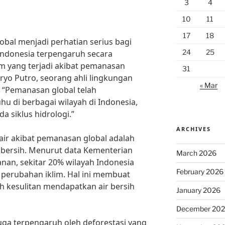
3
4
10
11
17
18
lobal menjadi perhatian serius bagi
24
25
i Indonesia terpengaruh secara
im yang terjadi akibat pemanasan
31
ryo Putro, seorang ahli lingkungan
« Mar
, “Pemanasan global telah
 di berbagai wilayah di Indonesia,
 siklus hidrologi.”
ARCHIVES
 air akibat pemanasan global adalah
 bersih. Menurut data Kementerian
March 2026
an, sekitar 20% wilayah Indonesia
February 2026
perubahan iklim. Hal ini membuat
h kesulitan mendapatkan air bersih
January 2026
December 20
 juga terpengaruh oleh deforestasi yang