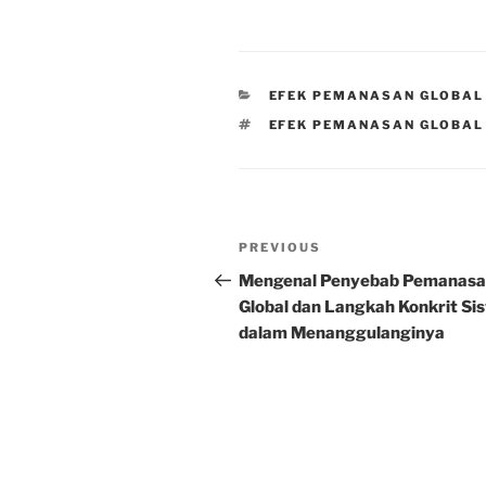
CATEGORIES
EFEK PEMANASAN GLOBAL
TAGS
EFEK PEMANASAN GLOBAL 
Post
Previous
PREVIOUS
navigation
Post
Mengenal Penyebab Pemanas
Global dan Langkah Konkrit Si
dalam Menanggulanginya