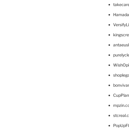
takecar
Hamada
VersifyL
kingscr
antaeus
purelyc
WishOp
shopleg
bonviva
CupPlan
mpzin.c
stcreal.
PopUpFl