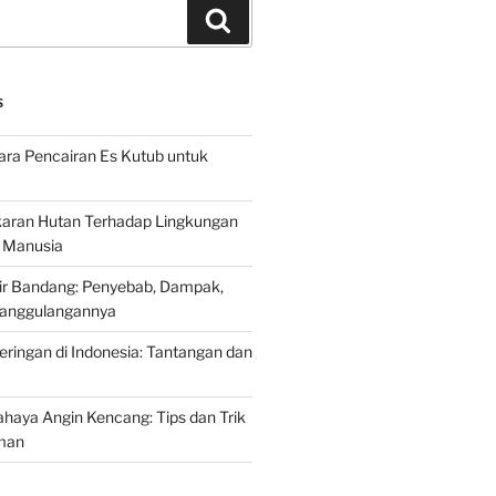
Search
S
ra Pencairan Es Kutub untuk
ran Hutan Terhadap Lingkungan
 Manusia
ir Bandang: Penyebab, Dampak,
anggulangannya
ringan di Indonesia: Tantangan dan
aya Angin Kencang: Tips dan Trik
man