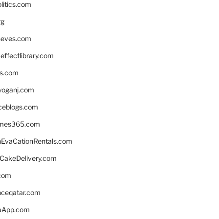
litics.com
rg
neves.com
ffectlibrary.com
ns.com
yoganj.com
rceblogs.com
ames365.com
EvaCationRentals.com
rCakeDelivery.com
.com
enceqatar.com
aApp.com