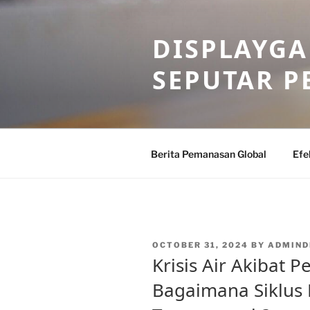
Skip
to
DISPLAYG
content
SEPUTAR 
Berita Pemanasan Global
Efe
POSTED
OCTOBER 31, 2024
BY
ADMIND
ON
Krisis Air Akibat 
Bagaimana Siklus 