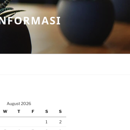
INFORMASI
August 2026
W
T
F
S
S
1
2