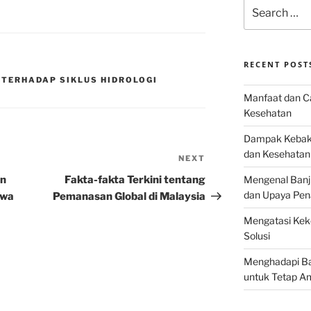
Search
for:
RECENT POST
TERHADAP SIKLUS HIDROLOGI
Manfaat dan Ca
Kesehatan
Dampak Kebaka
dan Kesehatan
NEXT
Next
Post
an
Fakta-fakta Terkini tentang
Mengenal Banj
dan Upaya Pen
swa
Pemanasan Global di Malaysia
Mengatasi Keke
Solusi
Menghadapi Bah
untuk Tetap A