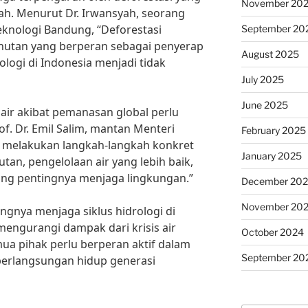
November 20
ayah. Menurut Dr. Irwansyah, seorang
Teknologi Bandung, “Deforestasi
September 20
utan yang berperan sebagai penyerap
August 2025
rologi di Indonesia menjadi tidak
July 2025
June 2025
 air akibat pemanasan global perlu
f. Dr. Emil Salim, mantan Menteri
February 2025
u melakukan langkah-langkah konkret
January 2025
an, pengelolaan air yang lebih baik,
ang pentingnya menjaga lingkungan.”
December 20
November 20
gnya menjaga siklus hidrologi di
mengurangi dampak dari krisis air
October 2024
ua pihak perlu berperan aktif dalam
September 20
erlangsungan hidup generasi