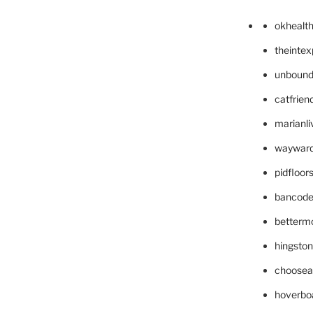
okhealt
theinte
unbound
catfrien
marianli
wayward
pidfloo
bancode
betterm
hingsto
choosea
hoverbo