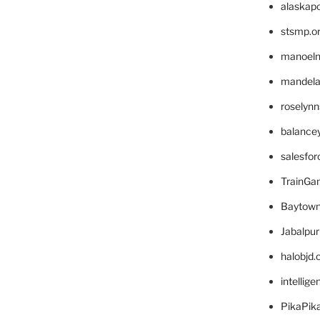
alaskapo
stsmp.o
manoel
mandelae
roselyn
balance
salesfo
TrainG
Baytown
Jabalpu
halobjd
intellig
PikaPik