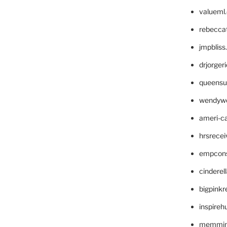
valueml
rebecca
jmpblis
drjorger
queensu
wendyw
ameri-
hrsrece
empcon
cinderel
bigpinkr
inspireh
memming