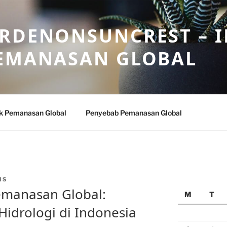
ARDENONSUNCREST – 
PEMANASAN GLOBAL
k Pemanasan Global
Penyebab Pemanasan Global
IS
Pemanasan Global:
M
T
Hidrologi di Indonesia