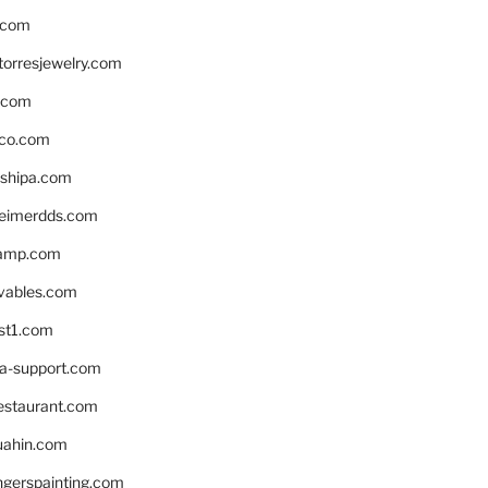
.com
torresjewelry.com
s.com
ico.com
shipa.com
eimerdds.com
camp.com
ivables.com
st1.com
la-support.com
estaurant.com
uahin.com
erspainting.com