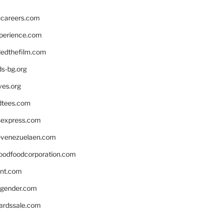
hcareers.com
xperience.com
edthefilm.com
ds-bg.org
ves.org
tees.com
rsexpress.com
venezuelaen.com
oodfoodcorporation.com
nnt.com
gender.com
ardssale.com