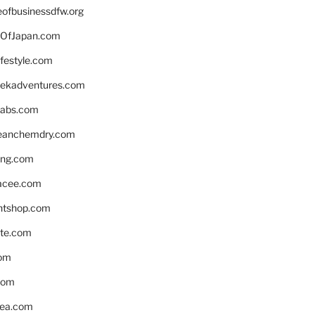
eofbusinessdfw.org
OfJapan.com
ifestyle.com
eekadventures.com
labs.com
leanchemdry.com
ing.com
acee.com
ntshop.com
te.com
om
com
ea.com