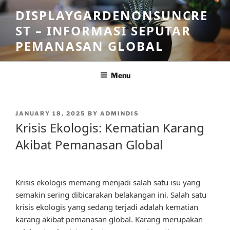
Skip
DISPLAYGARDENONSUNCRE
to
ST – INFORMASI SEPUTAR
content
PEMANASAN GLOBAL
Menu
POSTED
JANUARY 18, 2025
BY
ADMINDIS
ON
Krisis Ekologis: Kematian Karang
Akibat Pemanasan Global
Krisis ekologis memang menjadi salah satu isu yang
semakin sering dibicarakan belakangan ini. Salah satu
krisis ekologis yang sedang terjadi adalah kematian
karang akibat pemanasan global. Karang merupakan