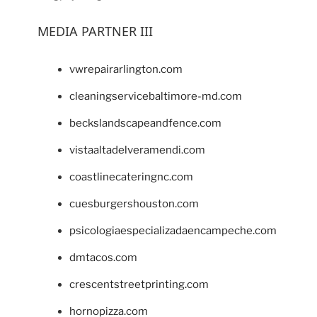
MEDIA PARTNER III
vwrepairarlington.com
cleaningservicebaltimore-md.com
beckslandscapeandfence.com
vistaaltadelveramendi.com
coastlinecateringnc.com
cuesburgershouston.com
psicologiaespecializadaencampeche.com
dmtacos.com
crescentstreetprinting.com
hornopizza.com