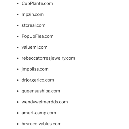
CupPlante.com
mpzin.com
stcreal.com
PopUpFlea.com
valueml.com
rebeccatorresjewelry.com
jmpbliss.com
drjorgerico.com
queensushipa.com
wendyweimerdds.com
ameri-camp.com
hrsreceivables.com