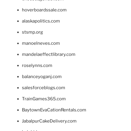
hoverboardssale.com
alaskapolitics.com
stsmp.org
manoelneves.com
mandelaeffectlibrary.com
roselynns.com
balanceyoganj.com
salesforceblogs.com
TrainGames365.com
BaytownEvaCationRentals.com
JabalpurCakeDelivery.com