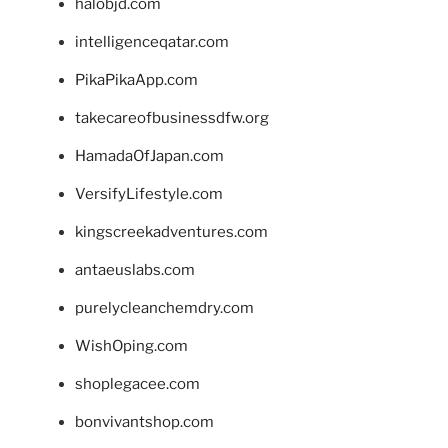
halobjd.com
intelligenceqatar.com
PikaPikaApp.com
takecareofbusinessdfw.org
HamadaOfJapan.com
VersifyLifestyle.com
kingscreekadventures.com
antaeuslabs.com
purelycleanchemdry.com
WishOping.com
shoplegacee.com
bonvivantshop.com