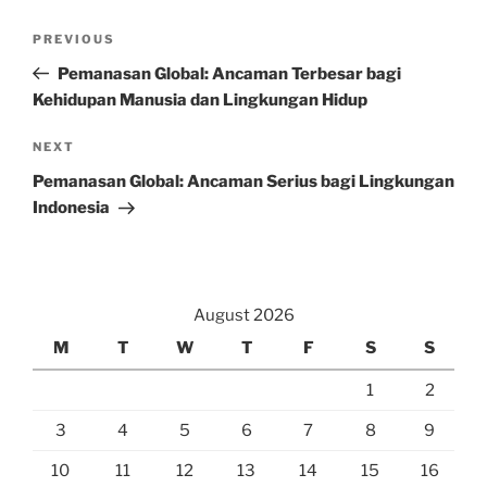
Post
Previous
PREVIOUS
navigation
Post
Pemanasan Global: Ancaman Terbesar bagi
Kehidupan Manusia dan Lingkungan Hidup
Next
NEXT
Post
Pemanasan Global: Ancaman Serius bagi Lingkungan
Indonesia
August 2026
M
T
W
T
F
S
S
1
2
3
4
5
6
7
8
9
10
11
12
13
14
15
16