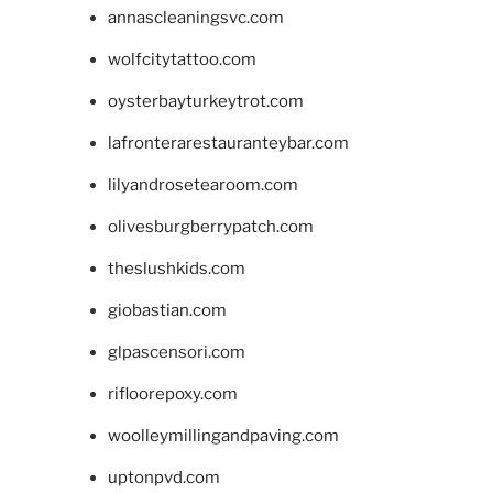
annascleaningsvc.com
wolfcitytattoo.com
oysterbayturkeytrot.com
lafronterarestauranteybar.com
lilyandrosetearoom.com
olivesburgberrypatch.com
theslushkids.com
giobastian.com
glpascensori.com
rifloorepoxy.com
woolleymillingandpaving.com
uptonpvd.com