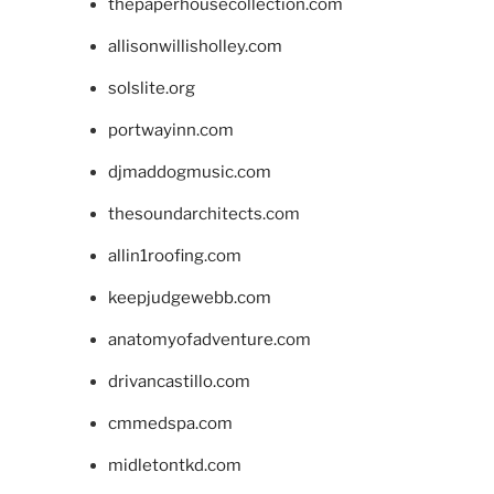
thepaperhousecollection.com
allisonwillisholley.com
solslite.org
portwayinn.com
djmaddogmusic.com
thesoundarchitects.com
allin1roofing.com
keepjudgewebb.com
anatomyofadventure.com
drivancastillo.com
cmmedspa.com
midletontkd.com