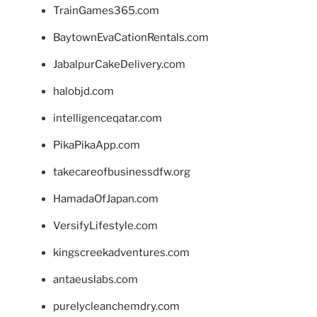
TrainGames365.com
BaytownEvaCationRentals.com
JabalpurCakeDelivery.com
halobjd.com
intelligenceqatar.com
PikaPikaApp.com
takecareofbusinessdfw.org
HamadaOfJapan.com
VersifyLifestyle.com
kingscreekadventures.com
antaeuslabs.com
purelycleanchemdry.com