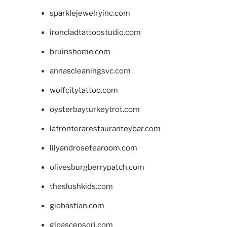
sparklejewelryinc.com
ironcladtattoostudio.com
bruinshome.com
annascleaningsvc.com
wolfcitytattoo.com
oysterbayturkeytrot.com
lafronterarestauranteybar.com
lilyandrosetearoom.com
olivesburgberrypatch.com
theslushkids.com
giobastian.com
glpascensori.com