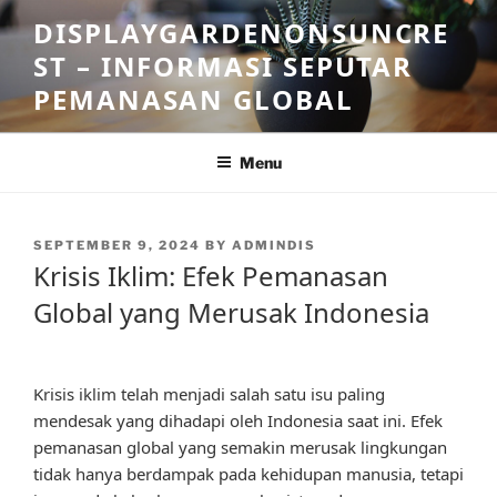
Skip
DISPLAYGARDENONSUNCRE
to
ST – INFORMASI SEPUTAR
content
PEMANASAN GLOBAL
Menu
POSTED
SEPTEMBER 9, 2024
BY
ADMINDIS
ON
Krisis Iklim: Efek Pemanasan
Global yang Merusak Indonesia
Krisis iklim telah menjadi salah satu isu paling
mendesak yang dihadapi oleh Indonesia saat ini. Efek
pemanasan global yang semakin merusak lingkungan
tidak hanya berdampak pada kehidupan manusia, tetapi