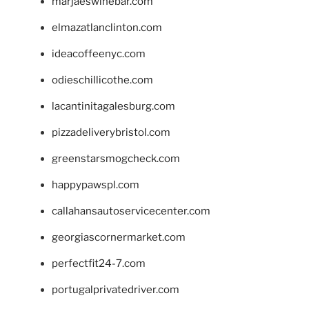
marjaeswinebar.com
elmazatlanclinton.com
ideacoffeenyc.com
odieschillicothe.com
lacantinitagalesburg.com
pizzadeliverybristol.com
greenstarsmogcheck.com
happypawspl.com
callahansautoservicecenter.com
georgiascornermarket.com
perfectfit24-7.com
portugalprivatedriver.com