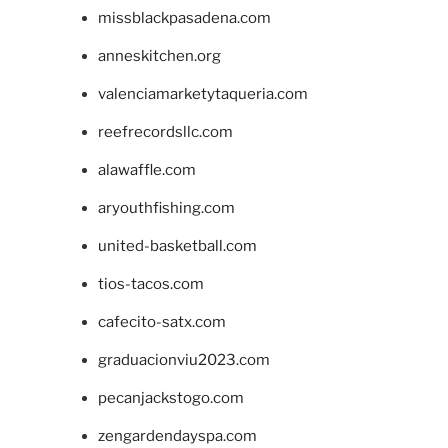
missblackpasadena.com
anneskitchen.org
valenciamarketytaqueria.com
reefrecordsllc.com
alawaffle.com
aryouthfishing.com
united-basketball.com
tios-tacos.com
cafecito-satx.com
graduacionviu2023.com
pecanjackstogo.com
zengardendayspa.com