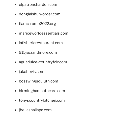
elpatronchardon.com
donglaishun-order.com
fiamc-rome2022.org
mariceworldessentials.com
lafisheriarestaurant.com
915jazzandmore.com
aguadulce-countryfair.com
jakehovis.com
bosswingsduluth.com
birminghamautocare.com
tonyscountrykitchen.com
jbellasnailspa.com