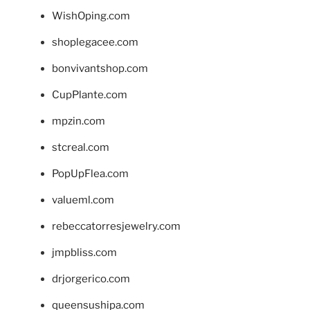
WishOping.com
shoplegacee.com
bonvivantshop.com
CupPlante.com
mpzin.com
stcreal.com
PopUpFlea.com
valueml.com
rebeccatorresjewelry.com
jmpbliss.com
drjorgerico.com
queensushipa.com