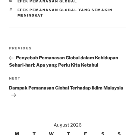
CATEGORIES
EFEK PEMANASAN GLOBAL
TAGS
EFEK PEMANASAN GLOBAL YANG SEMAKIN
MENINGKAT
Post
Previous
PREVIOUS
navigation
Post
Penyebab Pemanasan Global dalam Kehidupan
Sehari-hari: Apa yang Perlu Kita Ketahui
Next
NEXT
Post
Dampak Pemanasan Global Terhadap Iklim Malaysia
August 2026
M
T
W
T
F
S
S