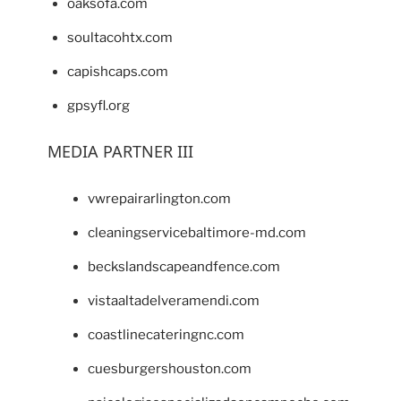
oaksofa.com
soultacohtx.com
capishcaps.com
gpsyfl.org
MEDIA PARTNER III
vwrepairarlington.com
cleaningservicebaltimore-md.com
beckslandscapeandfence.com
vistaaltadelveramendi.com
coastlinecateringnc.com
cuesburgershouston.com