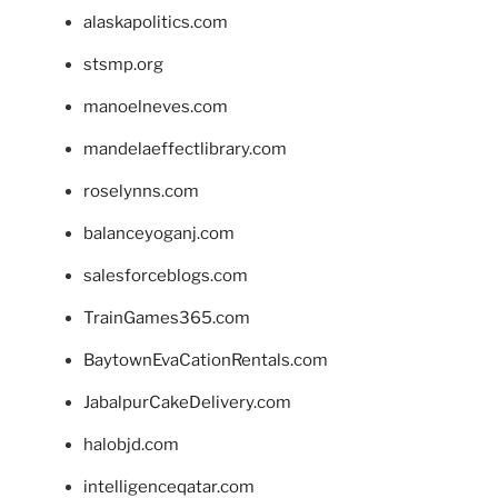
alaskapolitics.com
stsmp.org
manoelneves.com
mandelaeffectlibrary.com
roselynns.com
balanceyoganj.com
salesforceblogs.com
TrainGames365.com
BaytownEvaCationRentals.com
JabalpurCakeDelivery.com
halobjd.com
intelligenceqatar.com