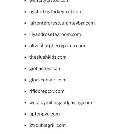
wolfcitytattoo.com
oysterbayturkeytrot.com
lafronterarestauranteybar.com
lilyandrosetearoom.com
olivesburgberrypatch.com
theslushkids.com
giobastian.com
glpascensori.com
rifloorepoxy.com
woolleymillingandpaving.com
uptonpvd.com
2troublegrill.com