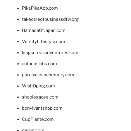
PikaPikaApp.com
takecareofbusinessdfw.org
HamadaOfJapan.com
VersifyLifestyle.com
kingscreekadventures.com
antaeuslabs.com
purelycleanchemdry.com
WishOping.com
shoplegacee.com
bonvivantshop.com
CupPlante.com
mpzin.com