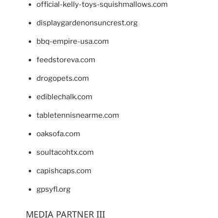
official-kelly-toys-squishmallows.com
displaygardenonsuncrest.org
bbq-empire-usa.com
feedstoreva.com
drogopets.com
ediblechalk.com
tabletennisnearme.com
oaksofa.com
soultacohtx.com
capishcaps.com
gpsyfl.org
MEDIA PARTNER III