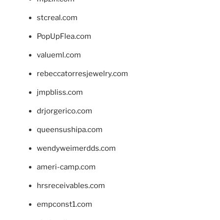
stcreal.com
PopUpFlea.com
valueml.com
rebeccatorresjewelry.com
jmpbliss.com
drjorgerico.com
queensushipa.com
wendyweimerdds.com
ameri-camp.com
hrsreceivables.com
empconst1.com