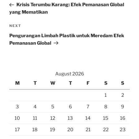
Post
Krisis Terumbu Karang: Efek Pemanasan Global
yang Mematikan
Next
NEXT
Post
Pengurangan Limbah Plastik untuk Meredam Efek
Pemanasan Global
August 2026
M
T
W
T
F
S
S
1
2
3
4
5
6
7
8
9
10
11
12
13
14
15
16
17
18
19
20
21
22
23