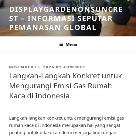
Skip
DISPLAYGARDENONSUNCRE
to
ST – INFORMASI SEPUTAR
content
PEMANASAN GLOBAL
Menu
POSTED
NOVEMBER 15, 2024
BY
ADMINDIS
ON
Langkah-Langkah Konkret untuk
Mengurangi Emisi Gas Rumah
Kaca di Indonesia
Langkah-langkah konkret untuk mengurangi emisi gas
rumah kaca di Indonesia merupakan hal yang sangat
penting untuk dilakukan demi menjaga lingkungan