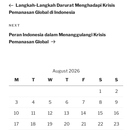
navigation
Post
Langkah-Langkah Darurat Menghadapi Krisis
Pemanasan Global di Indonesia
Next
NEXT
Post
Peran Indonesia dalam Menanggulangi Krisis
Pemanasan Global
August 2026
M
T
W
T
F
S
S
1
2
3
4
5
6
7
8
9
10
11
12
13
14
15
16
17
18
19
20
21
22
23