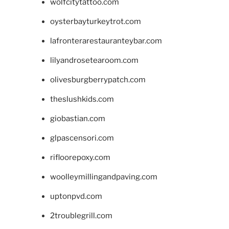
wolfcitytattoo.com
oysterbayturkeytrot.com
lafronterarestauranteybar.com
lilyandrosetearoom.com
olivesburgberrypatch.com
theslushkids.com
giobastian.com
glpascensori.com
rifloorepoxy.com
woolleymillingandpaving.com
uptonpvd.com
2troublegrill.com