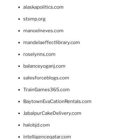
alaskapolitics.com
stsmp.org
manoelneves.com
mandelaeffectlibrary.com
roselynns.com
balanceyoganj.com
salesforceblogs.com
TrainGames365.com
BaytownEvaCationRentals.com
JabalpurCakeDelivery.com
halobjd.com
intelligenceqatar.com