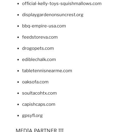
official-kelly-toys-squishmallows.com
displaygardenonsuncrest.org
bbq-empire-usa.com
feedstoreva.com
drogopets.com
ediblechalk.com
tabletennisnearme.com
oaksofa.com
soultacohtx.com
capishcaps.com
gpsyfl.org
MEDIA PARTNER III