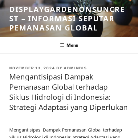
Skip
DISPLAYGARDENONSUNCRE
to
ST – INFORMASI SEPUTAR
content
PEMANASAN GLOBAL
Menu
POSTED
NOVEMBER 13, 2024
BY
ADMINDIS
ON
Mengantisipasi Dampak
Pemanasan Global terhadap
Siklus Hidrologi di Indonesia:
Strategi Adaptasi yang Diperlukan
Mengantisipasi Dampak Pemanasan Global terhadap
Siklus Hidrologi di Indonesia: Strategi Adaptasi yang