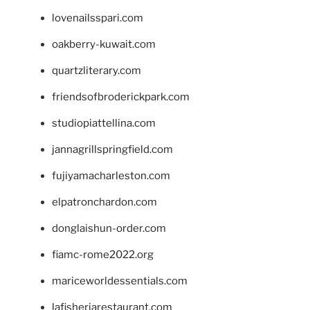
lovenailsspari.com
oakberry-kuwait.com
quartzliterary.com
friendsofbroderickpark.com
studiopiattellina.com
jannagrillspringfield.com
fujiyamacharleston.com
elpatronchardon.com
donglaishun-order.com
fiamc-rome2022.org
mariceworldessentials.com
lafisheriarestaurant.com