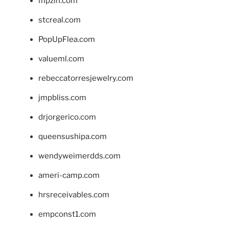
mpzin.com
stcreal.com
PopUpFlea.com
valueml.com
rebeccatorresjewelry.com
jmpbliss.com
drjorgerico.com
queensushipa.com
wendyweimerdds.com
ameri-camp.com
hrsreceivables.com
empconst1.com