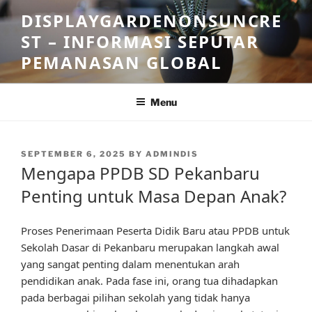
Skip
DISPLAYGARDENONSUNCRE
to
ST – INFORMASI SEPUTAR
content
PEMANASAN GLOBAL
Menu
POSTED
SEPTEMBER 6, 2025
BY
ADMINDIS
ON
Mengapa PPDB SD Pekanbaru
Penting untuk Masa Depan Anak?
Proses Penerimaan Peserta Didik Baru atau PPDB untuk
Sekolah Dasar di Pekanbaru merupakan langkah awal
yang sangat penting dalam menentukan arah
pendidikan anak. Pada fase ini, orang tua dihadapkan
pada berbagai pilihan sekolah yang tidak hanya