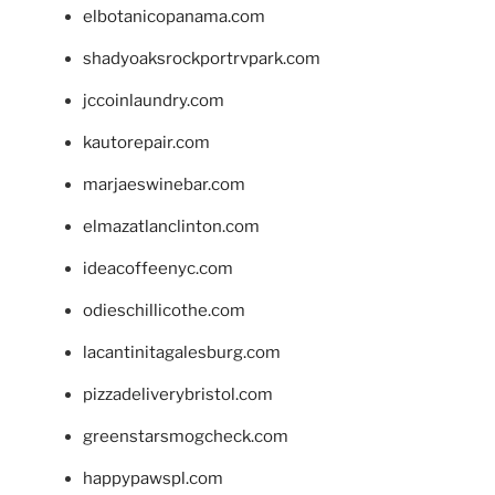
elbotanicopanama.com
shadyoaksrockportrvpark.com
jccoinlaundry.com
kautorepair.com
marjaeswinebar.com
elmazatlanclinton.com
ideacoffeenyc.com
odieschillicothe.com
lacantinitagalesburg.com
pizzadeliverybristol.com
greenstarsmogcheck.com
happypawspl.com