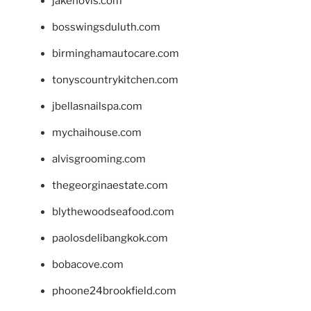
jakehovis.com
bosswingsduluth.com
birminghamautocare.com
tonyscountrykitchen.com
jbellasnailspa.com
mychaihouse.com
alvisgrooming.com
thegeorginaestate.com
blythewoodseafood.com
paolosdelibangkok.com
bobacove.com
phoone24brookfield.com