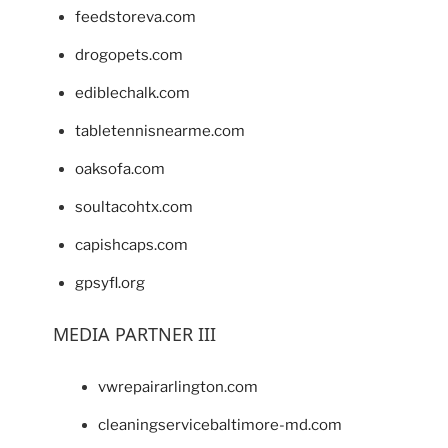
feedstoreva.com
drogopets.com
ediblechalk.com
tabletennisnearme.com
oaksofa.com
soultacohtx.com
capishcaps.com
gpsyfl.org
MEDIA PARTNER III
vwrepairarlington.com
cleaningservicebaltimore-md.com