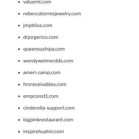
valueml.com
rebeccatorresjewelry.com
jmpbliss.com
drjorgerico.com
queensushipa.com
wendyweimerdds.com
ameri-camp.com
hrsreceivables.com
empconst1.com
cinderella-support.com
bigpinkrestaurant.com
inspirehuahin.com