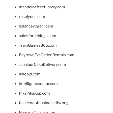
mandelaeffectlibrary.com
roselynns.com
balanceyoganj.com
salesforceblogs.com
TrainGames365.com
BaytownEvaCationRentals.com
JabalpurCakeDelivery.com
halobjd.com
intelligenceqatar.com
PikaPikaApp.com
takecareofbusinessdfw.org
HamadaOfJapan.com