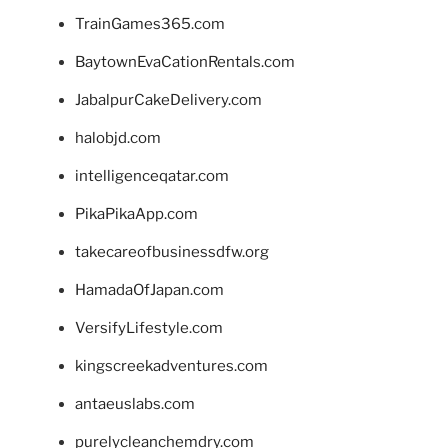
TrainGames365.com
BaytownEvaCationRentals.com
JabalpurCakeDelivery.com
halobjd.com
intelligenceqatar.com
PikaPikaApp.com
takecareofbusinessdfw.org
HamadaOfJapan.com
VersifyLifestyle.com
kingscreekadventures.com
antaeuslabs.com
purelycleanchemdry.com