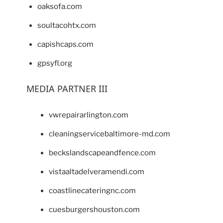
oaksofa.com
soultacohtx.com
capishcaps.com
gpsyfl.org
MEDIA PARTNER III
vwrepairarlington.com
cleaningservicebaltimore-md.com
beckslandscapeandfence.com
vistaaltadelveramendi.com
coastlinecateringnc.com
cuesburgershouston.com