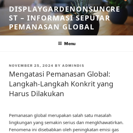
Skip
DISPLAYGARDENONSUNCRE
to
ST – INFORMASI SEPUTAR
content
PEMANASAN GLOBAL
Menu
POSTED
NOVEMBER 25, 2024
BY
ADMINDIS
ON
Mengatasi Pemanasan Global:
Langkah-Langkah Konkrit yang
Harus Dilakukan
Pemanasan global merupakan salah satu masalah
lingkungan yang semakin serius dan mengkhawatirkan.
Fenomena ini disebabkan oleh peningkatan emisi gas