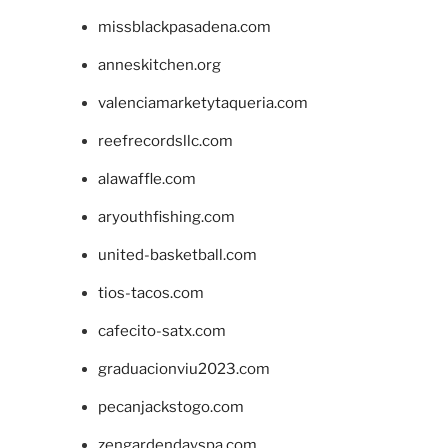
missblackpasadena.com
anneskitchen.org
valenciamarketytaqueria.com
reefrecordsllc.com
alawaffle.com
aryouthfishing.com
united-basketball.com
tios-tacos.com
cafecito-satx.com
graduacionviu2023.com
pecanjackstogo.com
zengardendayspa.com