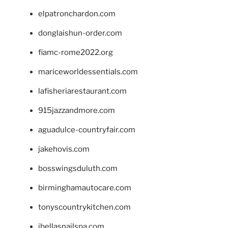
elpatronchardon.com
donglaishun-order.com
fiamc-rome2022.org
mariceworldessentials.com
lafisheriarestaurant.com
915jazzandmore.com
aguadulce-countryfair.com
jakehovis.com
bosswingsduluth.com
birminghamautocare.com
tonyscountrykitchen.com
jbellasnailspa.com