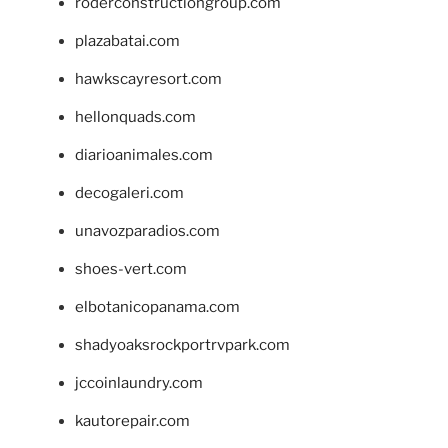
roderconstructiongroup.com
plazabatai.com
hawkscayresort.com
hellonquads.com
diarioanimales.com
decogaleri.com
unavozparadios.com
shoes-vert.com
elbotanicopanama.com
shadyoaksrockportrvpark.com
jccoinlaundry.com
kautorepair.com