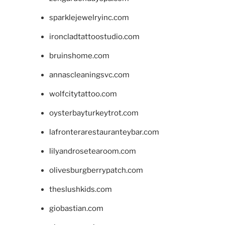
sparklejewelryinc.com
ironcladtattoostudio.com
bruinshome.com
annascleaningsvc.com
wolfcitytattoo.com
oysterbayturkeytrot.com
lafronterarestauranteybar.com
lilyandrosetearoom.com
olivesburgberrypatch.com
theslushkids.com
giobastian.com