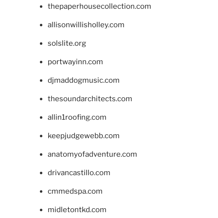
thepaperhousecollection.com
allisonwillisholley.com
solslite.org
portwayinn.com
djmaddogmusic.com
thesoundarchitects.com
allin1roofing.com
keepjudgewebb.com
anatomyofadventure.com
drivancastillo.com
cmmedspa.com
midletontkd.com