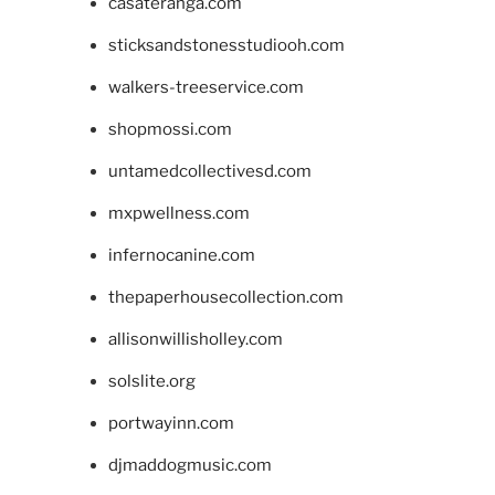
casateranga.com
sticksandstonesstudiooh.com
walkers-treeservice.com
shopmossi.com
untamedcollectivesd.com
mxpwellness.com
infernocanine.com
thepaperhousecollection.com
allisonwillisholley.com
solslite.org
portwayinn.com
djmaddogmusic.com