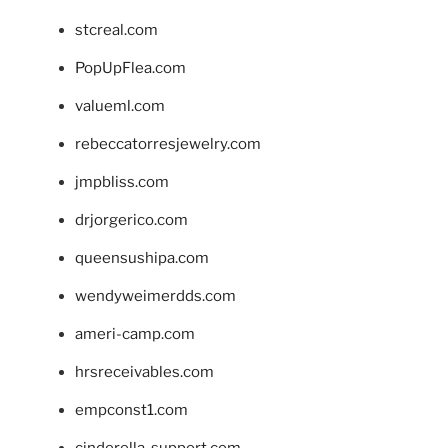
stcreal.com
PopUpFlea.com
valueml.com
rebeccatorresjewelry.com
jmpbliss.com
drjorgerico.com
queensushipa.com
wendyweimerdds.com
ameri-camp.com
hrsreceivables.com
empconst1.com
cinderella-support.com