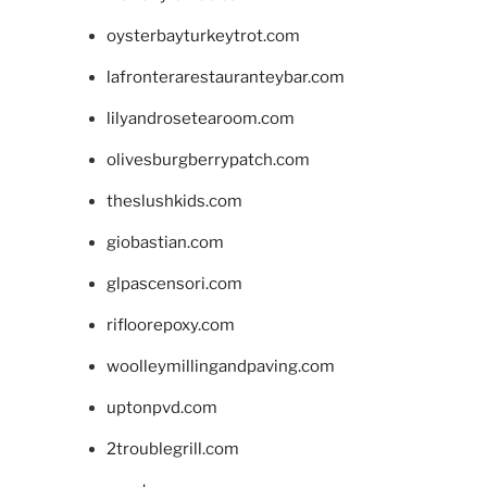
oysterbayturkeytrot.com
lafronterarestauranteybar.com
lilyandrosetearoom.com
olivesburgberrypatch.com
theslushkids.com
giobastian.com
glpascensori.com
rifloorepoxy.com
woolleymillingandpaving.com
uptonpvd.com
2troublegrill.com