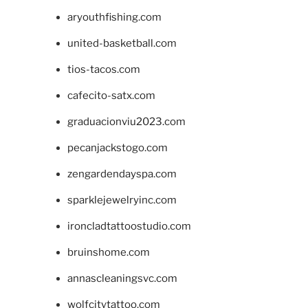
aryouthfishing.com
united-basketball.com
tios-tacos.com
cafecito-satx.com
graduacionviu2023.com
pecanjackstogo.com
zengardendayspa.com
sparklejewelryinc.com
ironcladtattoostudio.com
bruinshome.com
annascleaningsvc.com
wolfcitytattoo.com