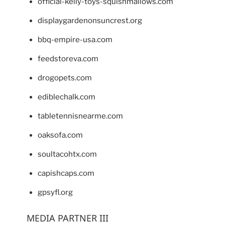
official-kelly-toys-squishmallows.com
displaygardenonsuncrest.org
bbq-empire-usa.com
feedstoreva.com
drogopets.com
ediblechalk.com
tabletennisnearme.com
oaksofa.com
soultacohtx.com
capishcaps.com
gpsyfl.org
MEDIA PARTNER III