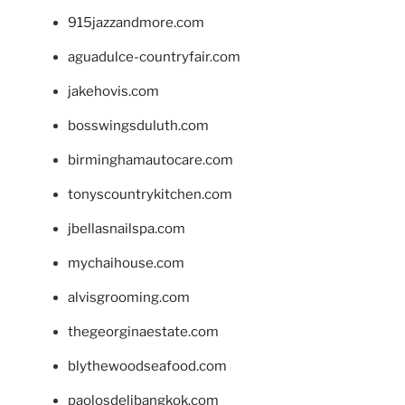
915jazzandmore.com
aguadulce-countryfair.com
jakehovis.com
bosswingsduluth.com
birminghamautocare.com
tonyscountrykitchen.com
jbellasnailspa.com
mychaihouse.com
alvisgrooming.com
thegeorginaestate.com
blythewoodseafood.com
paolosdelibangkok.com