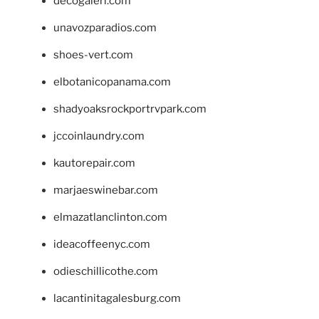
decogaleri.com
unavozparadios.com
shoes-vert.com
elbotanicopanama.com
shadyoaksrockportrvpark.com
jccoinlaundry.com
kautorepair.com
marjaeswinebar.com
elmazatlanclinton.com
ideacoffeenyc.com
odieschillicothe.com
lacantinitagalesburg.com