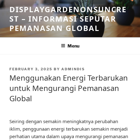
Skip
DISPLAYGARDENONSUNCRE
to
ST – INFORMASI SEPUTAR
content
PEMANASAN GLOBAL
Menu
POSTED
FEBRUARY 3, 2025
BY
ADMINDIS
ON
Menggunakan Energi Terbarukan
untuk Mengurangi Pemanasan
Global
Seiring dengan semakin meningkatnya perubahan
iklim, penggunaan energi terbarukan semakin menjadi
perhatian utama dalam upaya mengurangi pemanasan