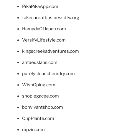
PikaPikaApp.com
takecareofbusinessdfw.org
HamadaOfJapan.com
VersifyLifestyle.com
kingscreekadventures.com
antaeuslabs.com
purelycleanchemdry.com
WishOping.com
shoplegacee.com
bonvivantshop.com
CupPlante.com
mpzin.com