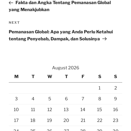
Post
Fakta dan Angka Tentang Pemanasan Global
yang Menakjubkan
Next
NEXT
Post
Pemanasan Global: Apa yang Anda Perlu Ketahui
tentang Penyebab, Dampak, dan Solusinya
August 2026
M
T
W
T
F
S
S
1
2
3
4
5
6
7
8
9
10
11
12
13
14
15
16
17
18
19
20
21
22
23