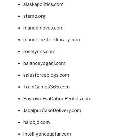
alaskapolitics.com
stsmp.org
manoelneves.com
mandelaeffectlibrary.com
roselynns.com
balanceyoganj.com
salesforceblogs.com
TrainGames365.com
BaytownEvaCationRentals.com
JabalpurCakeDelivery.com
halobjd.com
intelligenceqatar.com