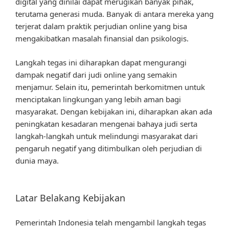
digital yang dinilai dapat merugikan banyak pihak,
terutama generasi muda. Banyak di antara mereka yang
terjerat dalam praktik perjudian online yang bisa
mengakibatkan masalah finansial dan psikologis.
Langkah tegas ini diharapkan dapat mengurangi
dampak negatif dari judi online yang semakin
menjamur. Selain itu, pemerintah berkomitmen untuk
menciptakan lingkungan yang lebih aman bagi
masyarakat. Dengan kebijakan ini, diharapkan akan ada
peningkatan kesadaran mengenai bahaya judi serta
langkah-langkah untuk melindungi masyarakat dari
pengaruh negatif yang ditimbulkan oleh perjudian di
dunia maya.
Latar Belakang Kebijakan
Pemerintah Indonesia telah mengambil langkah tegas