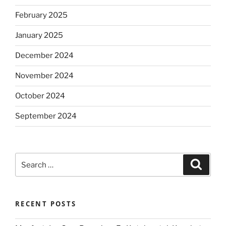
February 2025
January 2025
December 2024
November 2024
October 2024
September 2024
Search
Search
for:
RECENT POSTS