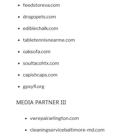
feedstoreva.com
drogopets.com
ediblechalk.com
tabletennisnearme.com
oaksofa.com
soultacohtx.com
capishcaps.com
gpsyfl.org
MEDIA PARTNER III
vwrepairarlington.com
cleaningservicebaltimore-md.com