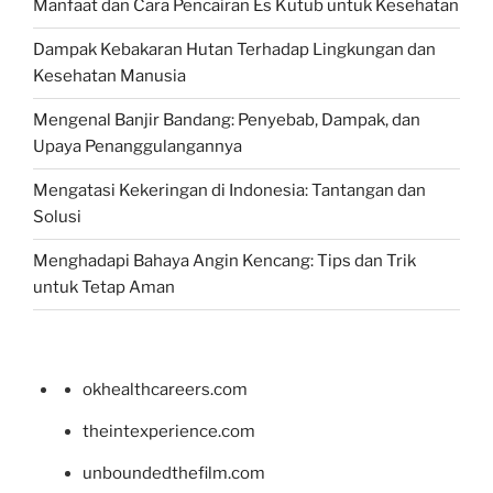
Manfaat dan Cara Pencairan Es Kutub untuk Kesehatan
Dampak Kebakaran Hutan Terhadap Lingkungan dan
Kesehatan Manusia
Mengenal Banjir Bandang: Penyebab, Dampak, dan
Upaya Penanggulangannya
Mengatasi Kekeringan di Indonesia: Tantangan dan
Solusi
Menghadapi Bahaya Angin Kencang: Tips dan Trik
untuk Tetap Aman
okhealthcareers.com
theintexperience.com
unboundedthefilm.com