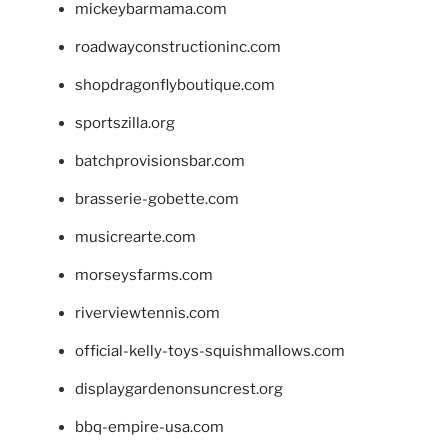
mickeybarmama.com
roadwayconstructioninc.com
shopdragonflyboutique.com
sportszilla.org
batchprovisionsbar.com
brasserie-gobette.com
musicrearte.com
morseysfarms.com
riverviewtennis.com
official-kelly-toys-squishmallows.com
displaygardenonsuncrest.org
bbq-empire-usa.com