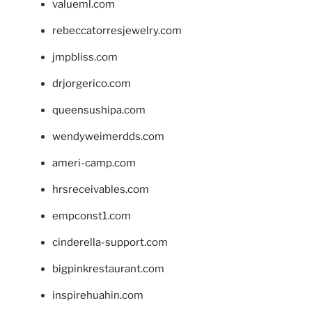
valueml.com
rebeccatorresjewelry.com
jmpbliss.com
drjorgerico.com
queensushipa.com
wendyweimerdds.com
ameri-camp.com
hrsreceivables.com
empconst1.com
cinderella-support.com
bigpinkrestaurant.com
inspirehuahin.com