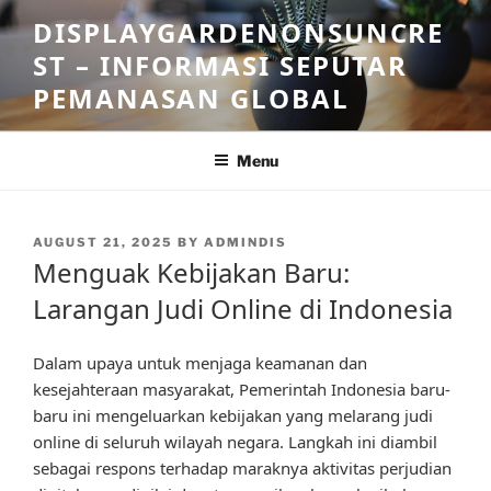
Skip
DISPLAYGARDENONSUNCRE
to
ST – INFORMASI SEPUTAR
content
PEMANASAN GLOBAL
Menu
POSTED
AUGUST 21, 2025
BY
ADMINDIS
ON
Menguak Kebijakan Baru:
Larangan Judi Online di Indonesia
Dalam upaya untuk menjaga keamanan dan
kesejahteraan masyarakat, Pemerintah Indonesia baru-
baru ini mengeluarkan kebijakan yang melarang judi
online di seluruh wilayah negara. Langkah ini diambil
sebagai respons terhadap maraknya aktivitas perjudian