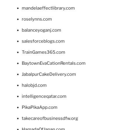
mandelaeffectlibrary.com
roselynns.com
balanceyoganj.com
salesforceblogs.com
TrainGames365.com
BaytownEvaCationRentals.com
JabalpurCakeDelivery.com
halobjd.com
intelligenceqatar.com
PikaPikaApp.com
takecareofbusinessdfw.org
HamadaOfJapan.com