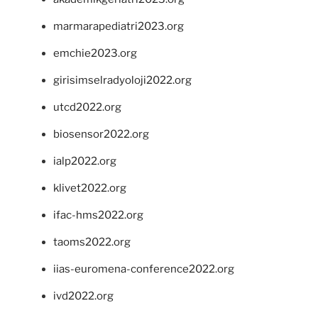
marmarapediatri2023.org
emchie2023.org
girisimselradyoloji2022.org
utcd2022.org
biosensor2022.org
ialp2022.org
klivet2022.org
ifac-hms2022.org
taoms2022.org
iias-euromena-conference2022.org
ivd2022.org