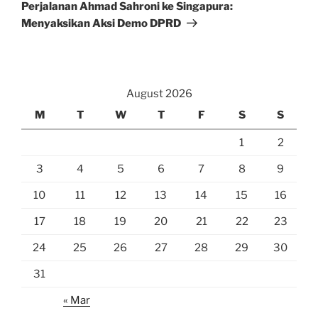
Post
Perjalanan Ahmad Sahroni ke Singapura:
Menyaksikan Aksi Demo DPRD
August 2026
M
T
W
T
F
S
S
1
2
3
4
5
6
7
8
9
10
11
12
13
14
15
16
17
18
19
20
21
22
23
24
25
26
27
28
29
30
31
« Mar