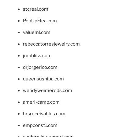
stcreal.com
PopUpFlea.com
valueml.com
rebeccatorresjewelry.com
jmpbliss.com
drjorgerico.com
queensushipa.com
wendyweimerdds.com
ameri-camp.com
hrsreceivables.com
empconst1.com
cinderella-support.com