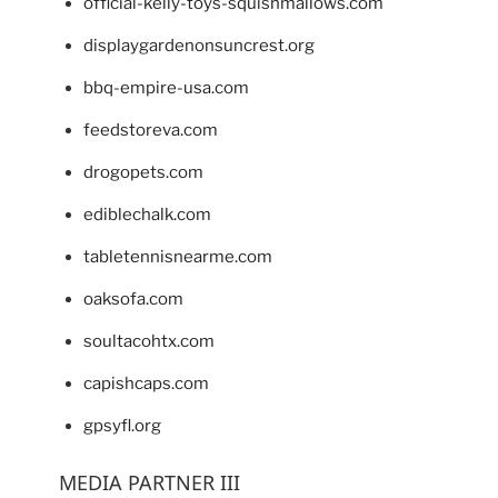
official-kelly-toys-squishmallows.com
displaygardenonsuncrest.org
bbq-empire-usa.com
feedstoreva.com
drogopets.com
ediblechalk.com
tabletennisnearme.com
oaksofa.com
soultacohtx.com
capishcaps.com
gpsyfl.org
MEDIA PARTNER III