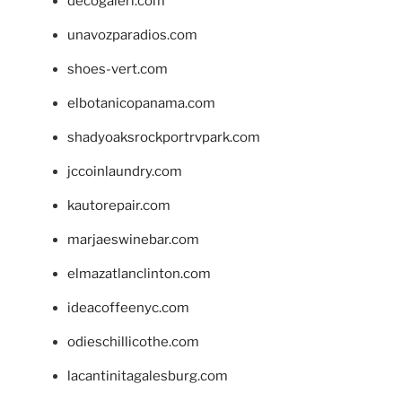
decogaleri.com
unavozparadios.com
shoes-vert.com
elbotanicopanama.com
shadyoaksrockportrvpark.com
jccoinlaundry.com
kautorepair.com
marjaeswinebar.com
elmazatlanclinton.com
ideacoffeenyc.com
odieschillicothe.com
lacantinitagalesburg.com