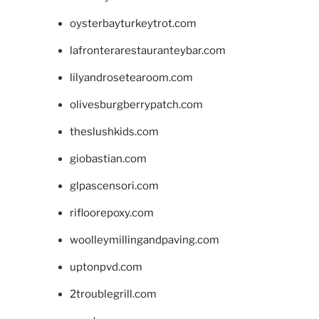
oysterbayturkeytrot.com
lafronterarestauranteybar.com
lilyandrosetearoom.com
olivesburgberrypatch.com
theslushkids.com
giobastian.com
glpascensori.com
rifloorepoxy.com
woolleymillingandpaving.com
uptonpvd.com
2troublegrill.com