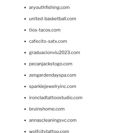
aryouthfishing.com
united-basketball.com
tios-tacos.com
cafecito-satx.com
graduacionviu2023.com
pecanjackstogo.com
zengardendayspa.com
sparklejewelryinc.com
ironcladtattoostudio.com
bruinshome.com
annascleaningsvc.com
wolfcitytattoo.com