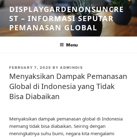
Skip
DISPLAYGARDENONSUNCRE
to
ST – INFORMASI SEPUTAR
content
PEMANASAN GLOBAL
Menu
POSTED
FEBRUARY 7, 2025
BY
ADMINDIS
ON
Menyaksikan Dampak Pemanasan
Global di Indonesia yang Tidak
Bisa Diabaikan
Menyaksikan dampak pemanasan global di Indonesia
memang tidak bisa diabaikan. Seiring dengan
meningkatnya suhu bumi, negara kita mengalami