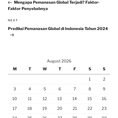
Post
Mengapa Pemanasan Global Terjadi? Faktor-
Faktor Penyebabnya
Next
NEXT
Post
Prediksi Pemanasan Global di Indonesia Tahun 2024
August 2026
M
T
W
T
F
S
S
1
2
3
4
5
6
7
8
9
10
11
12
13
14
15
16
17
18
19
20
21
22
23