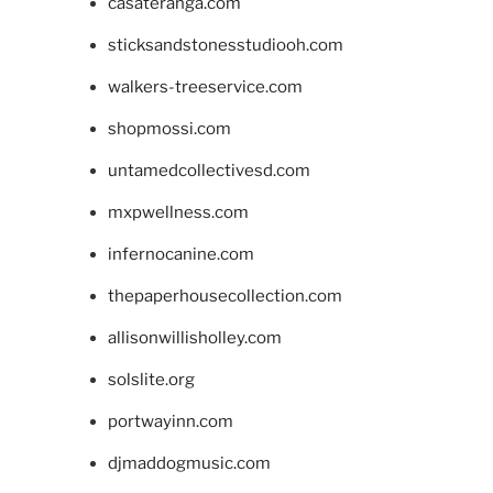
casateranga.com
sticksandstonesstudiooh.com
walkers-treeservice.com
shopmossi.com
untamedcollectivesd.com
mxpwellness.com
infernocanine.com
thepaperhousecollection.com
allisonwillisholley.com
solslite.org
portwayinn.com
djmaddogmusic.com