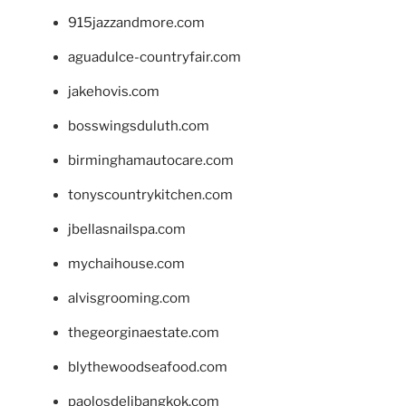
915jazzandmore.com
aguadulce-countryfair.com
jakehovis.com
bosswingsduluth.com
birminghamautocare.com
tonyscountrykitchen.com
jbellasnailspa.com
mychaihouse.com
alvisgrooming.com
thegeorginaestate.com
blythewoodseafood.com
paolosdelibangkok.com