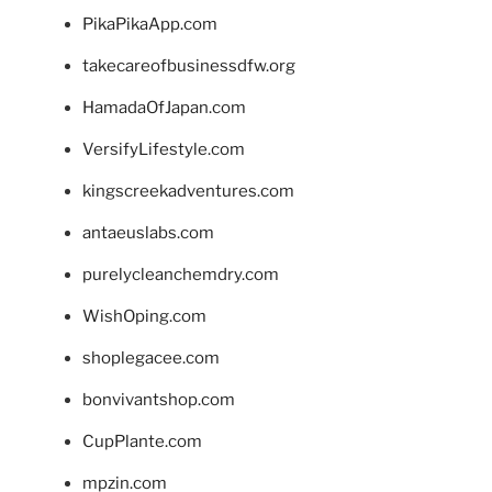
PikaPikaApp.com
takecareofbusinessdfw.org
HamadaOfJapan.com
VersifyLifestyle.com
kingscreekadventures.com
antaeuslabs.com
purelycleanchemdry.com
WishOping.com
shoplegacee.com
bonvivantshop.com
CupPlante.com
mpzin.com