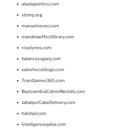
alaskapolitics.com
stsmp.org
manoelneves.com
mandelaeffectlibrary.com
roselynns.com
balanceyoganj.com
salesforceblogs.com
TrainGames365.com
BaytownEvaCationRentals.com
JabalpurCakeDelivery.com
halobjd.com
intelligenceqatar.com