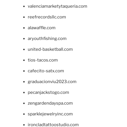
valenciamarketytaqueria.com
reefrecordsllc.com
alawaffle.com
aryouthfishing.com
united-basketball.com
tios-tacos.com
cafecito-satx.com
graduacionviu2023.com
pecanjackstogo.com
zengardendayspa.com
sparklejewelryinc.com
ironcladtattoostudio.com