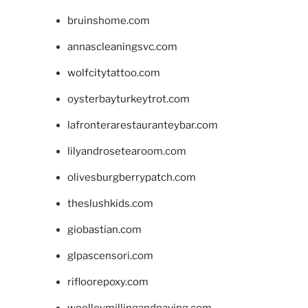
bruinshome.com
annascleaningsvc.com
wolfcitytattoo.com
oysterbayturkeytrot.com
lafronterarestauranteybar.com
lilyandrosetearoom.com
olivesburgberrypatch.com
theslushkids.com
giobastian.com
glpascensori.com
rifloorepoxy.com