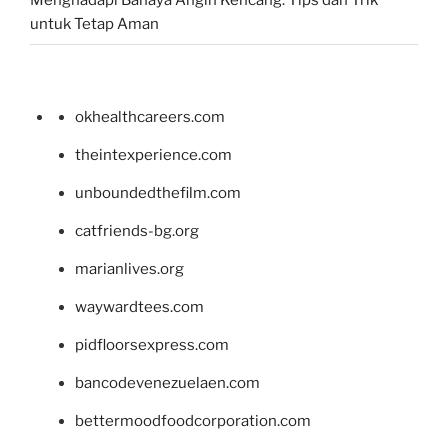
Menghadapi Bahaya Angin Kencang: Tips dan Trik
untuk Tetap Aman
okhealthcareers.com
theintexperience.com
unboundedthefilm.com
catfriends-bg.org
marianlives.org
waywardtees.com
pidfloorsexpress.com
bancodevenezuelaen.com
bettermoodfoodcorporation.com