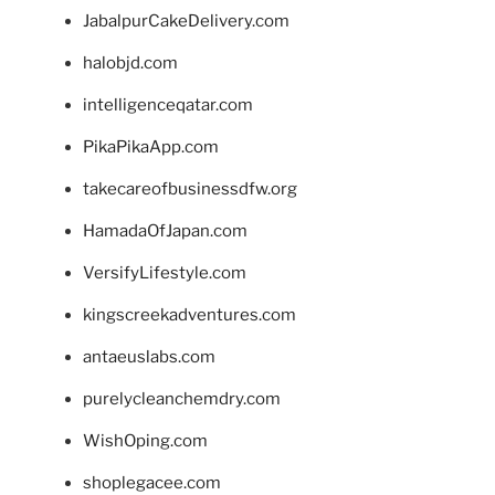
JabalpurCakeDelivery.com
halobjd.com
intelligenceqatar.com
PikaPikaApp.com
takecareofbusinessdfw.org
HamadaOfJapan.com
VersifyLifestyle.com
kingscreekadventures.com
antaeuslabs.com
purelycleanchemdry.com
WishOping.com
shoplegacee.com