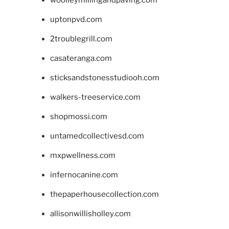
woolleymillingandpaving.com
uptonpvd.com
2troublegrill.com
casateranga.com
sticksandstonesstudiooh.com
walkers-treeservice.com
shopmossi.com
untamedcollectivesd.com
mxpwellness.com
infernocanine.com
thepaperhousecollection.com
allisonwillisholley.com