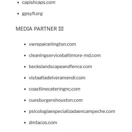
capishcaps.com
gpsyfl.org
MEDIA PARTNER III
vwrepairarlington.com
cleaningservicebaltimore-md.com
beckslandscapeandfence.com
vistaaltadelveramendi.com
coastlinecateringnc.com
cuesburgershouston.com
psicologiaespecializadaencampeche.com
dmtacos.com