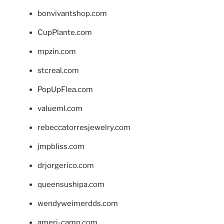
bonvivantshop.com
CupPlante.com
mpzin.com
stcreal.com
PopUpFlea.com
valueml.com
rebeccatorresjewelry.com
jmpbliss.com
drjorgerico.com
queensushipa.com
wendyweimerdds.com
ameri-camp.com