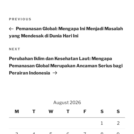
Post
Previous
PREVIOUS
navigation
Post
Pemanasan Global: Mengapa Ini Menjadi Masalah
yang Mendesak di Dunia Hari Ini
Next
NEXT
Post
Perubahan Iklim dan Kesehatan Laut: Mengapa
Pemanasan Global Merupakan Ancaman Serius bagi
Perairan Indonesia
August 2026
M
T
W
T
F
S
S
1
2