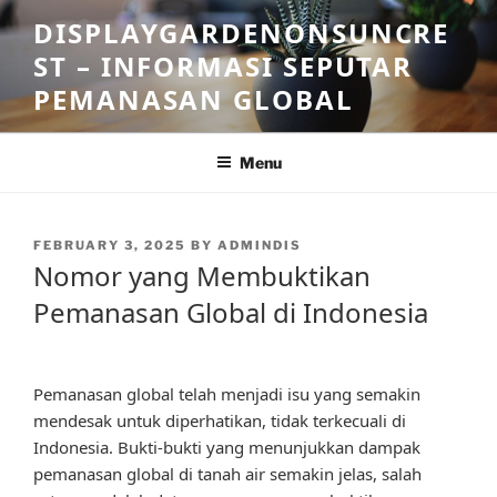
Skip
DISPLAYGARDENONSUNCRE
to
ST – INFORMASI SEPUTAR
content
PEMANASAN GLOBAL
Menu
POSTED
FEBRUARY 3, 2025
BY
ADMINDIS
ON
Nomor yang Membuktikan
Pemanasan Global di Indonesia
Pemanasan global telah menjadi isu yang semakin
mendesak untuk diperhatikan, tidak terkecuali di
Indonesia. Bukti-bukti yang menunjukkan dampak
pemanasan global di tanah air semakin jelas, salah