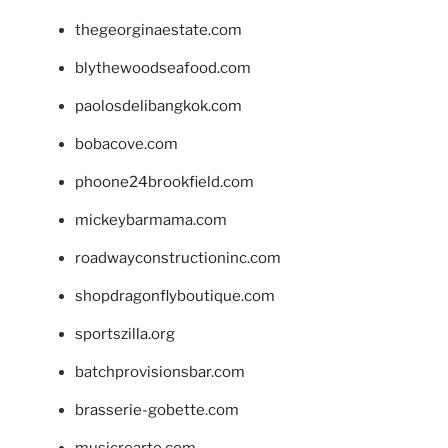
thegeorginaestate.com
blythewoodseafood.com
paolosdelibangkok.com
bobacove.com
phoone24brookfield.com
mickeybarmama.com
roadwayconstructioninc.com
shopdragonflyboutique.com
sportszilla.org
batchprovisionsbar.com
brasserie-gobette.com
musicrearte.com