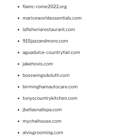
fiamc-rome2022.org
mariceworldessentials.com
lafisheriarestaurant.com
915jazzandmore.com
aguadulce-countryfair.com
jakehovis.com
bosswingsduluth.com
birminghamautocare.com
tonyscountrykitchen.com
jbellasnailspa.com
mychaihouse.com
alvisgrooming.com