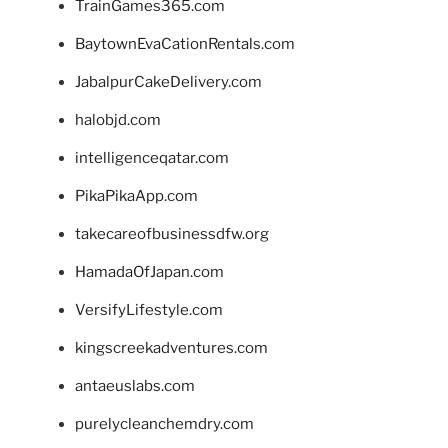
TrainGames365.com
BaytownEvaCationRentals.com
JabalpurCakeDelivery.com
halobjd.com
intelligenceqatar.com
PikaPikaApp.com
takecareofbusinessdfw.org
HamadaOfJapan.com
VersifyLifestyle.com
kingscreekadventures.com
antaeuslabs.com
purelycleanchemdry.com