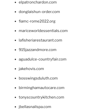
elpatronchardon.com
donglaishun-order.com
fiamc-rome2022.org
mariceworldessentials.com
lafisheriarestaurant.com
915jazzandmore.com
aguadulce-countryfair.com
jakehovis.com
bosswingsduluth.com
birminghamautocare.com
tonyscountrykitchen.com
jbellasnailspa.com