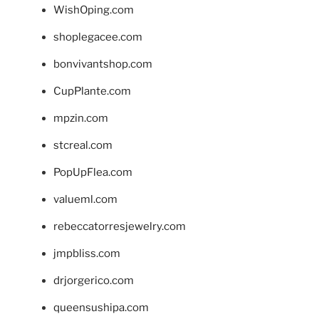
WishOping.com
shoplegacee.com
bonvivantshop.com
CupPlante.com
mpzin.com
stcreal.com
PopUpFlea.com
valueml.com
rebeccatorresjewelry.com
jmpbliss.com
drjorgerico.com
queensushipa.com