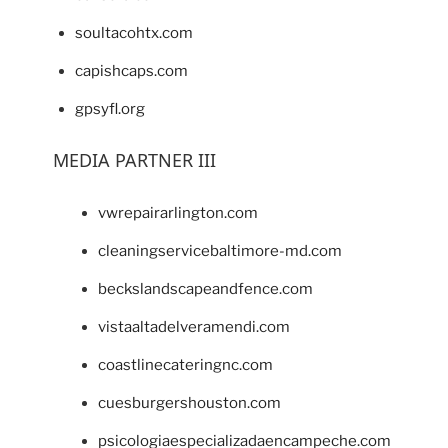
soultacohtx.com
capishcaps.com
gpsyfl.org
MEDIA PARTNER III
vwrepairarlington.com
cleaningservicebaltimore-md.com
beckslandscapeandfence.com
vistaaltadelveramendi.com
coastlinecateringnc.com
cuesburgershouston.com
psicologiaespecializadaencampeche.com