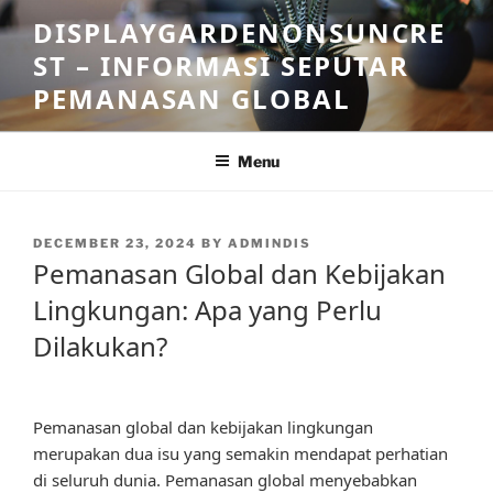
Skip
DISPLAYGARDENONSUNCRE
to
ST – INFORMASI SEPUTAR
content
PEMANASAN GLOBAL
Menu
POSTED
DECEMBER 23, 2024
BY
ADMINDIS
ON
Pemanasan Global dan Kebijakan
Lingkungan: Apa yang Perlu
Dilakukan?
Pemanasan global dan kebijakan lingkungan
merupakan dua isu yang semakin mendapat perhatian
di seluruh dunia. Pemanasan global menyebabkan