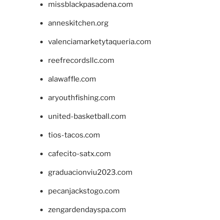
missblackpasadena.com
anneskitchen.org
valenciamarketytaqueria.com
reefrecordsllc.com
alawaffle.com
aryouthfishing.com
united-basketball.com
tios-tacos.com
cafecito-satx.com
graduacionviu2023.com
pecanjackstogo.com
zengardendayspa.com