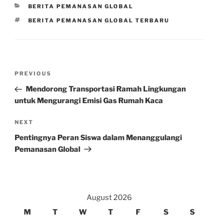
CATEGORIES
BERITA PEMANASAN GLOBAL
TAGS
BERITA PEMANASAN GLOBAL TERBARU
Post
Previous
PREVIOUS
navigation
Post
Mendorong Transportasi Ramah Lingkungan
untuk Mengurangi Emisi Gas Rumah Kaca
Next
NEXT
Post
Pentingnya Peran Siswa dalam Menanggulangi
Pemanasan Global
August 2026
M
T
W
T
F
S
S