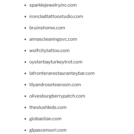
sparklejewelryinc.com
ironcladtattoostudio.com
bruinshome.com
annascleaningsvc.com
wolfcitytattoo.com
oysterbayturkeytrot.com
lafronterarestauranteybar.com
lilyandrosetearoom.com
olivesburgberrypatch.com
theslushkids.com
giobastian.com
glpascensori.com