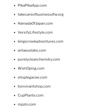
PikaPikaApp.com
takecareofbusinessdfw.org
HamadaOfJapan.com
VersifyLifestyle.com
kingscreekadventures.com
antaeuslabs.com
purelycleanchemdry.com
WishOping.com
shoplegacee.com
bonvivantshop.com
CupPlante.com
mpzin.com