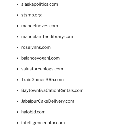
alaskapolitics.com
stsmp.org
manoelneves.com
mandelaeffectlibrary.com
roselynns.com
balanceyoganj.com
salesforceblogs.com
TrainGames365.com
BaytownEvaCationRentals.com
JabalpurCakeDelivery.com
halobjd.com
intelligenceqatar.com