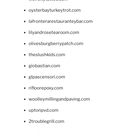
oysterbayturkeytrot.com
lafronterarestauranteybar.com
lilyandrosetearoom.com
olivesburgberrypatch.com
theslushkids.com
giobastian.com
glpascensori.com
rifloorepoxy.com
woolleymillingandpaving.com
uptonpvd.com
2troublegrill.com