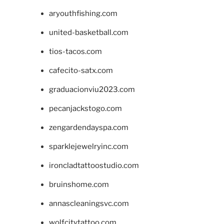
aryouthfishing.com
united-basketball.com
tios-tacos.com
cafecito-satx.com
graduacionviu2023.com
pecanjackstogo.com
zengardendayspa.com
sparklejewelryinc.com
ironcladtattoostudio.com
bruinshome.com
annascleaningsvc.com
wolfcitytattoo.com