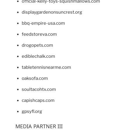
official-kelly-toys-squishmallows.com
displaygardenonsuncrest.org
bbq-empire-usa.com
feedstoreva.com
drogopets.com
ediblechalk.com
tabletennisnearme.com
oaksofa.com
soultacohtx.com
capishcaps.com
gpsyfl.org
MEDIA PARTNER III