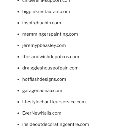
cinderella-support.com
bigpinkrestaurant.com
inspirehuahin.com
memmingerspainting.com
jeremypbeasley.com
thesandwichdepotcos.com
drgiggleshouseofpain.com
hotflashdesigns.com
garagenadeau.com
lifestylechauffeurservice.com
EverNewNails.com
insideoutdecoratingcentre.com