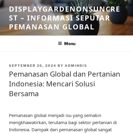
Skip
DISPLAYGARDENONSUNCRE
to
ST – INFORMASI SEPUTAR
content
PEMANASAN GLOBAL
Menu
POSTED
SEPTEMBER 26, 2024
BY
ADMINDIS
ON
Pemanasan Global dan Pertanian
Indonesia: Mencari Solusi
Bersama
Pemanasan global menjadi isu yang semakin
mengkhawatirkan, terutama bagi sektor pertanian di
Indonesia. Dampak dari pemanasan global sangat