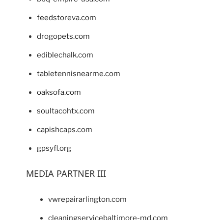
feedstoreva.com
drogopets.com
ediblechalk.com
tabletennisnearme.com
oaksofa.com
soultacohtx.com
capishcaps.com
gpsyfl.org
MEDIA PARTNER III
vwrepairarlington.com
cleaningservicebaltimore-md.com