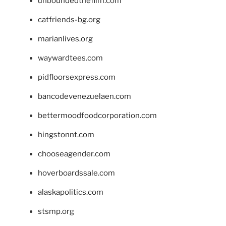
unboundedthefilm.com
catfriends-bg.org
marianlives.org
waywardtees.com
pidfloorsexpress.com
bancodevenezuelaen.com
bettermoodfoodcorporation.com
hingstonnt.com
chooseagender.com
hoverboardssale.com
alaskapolitics.com
stsmp.org