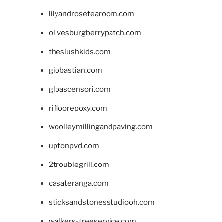
lilyandrosetearoom.com
olivesburgberrypatch.com
theslushkids.com
giobastian.com
glpascensori.com
rifloorepoxy.com
woolleymillingandpaving.com
uptonpvd.com
2troublegrill.com
casateranga.com
sticksandstonesstudiooh.com
walkers-treeservice.com