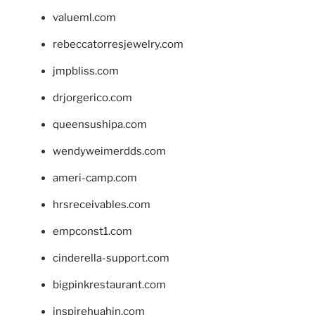
valueml.com
rebeccatorresjewelry.com
jmpbliss.com
drjorgerico.com
queensushipa.com
wendyweimerdds.com
ameri-camp.com
hrsreceivables.com
empconst1.com
cinderella-support.com
bigpinkrestaurant.com
inspirehuahin.com