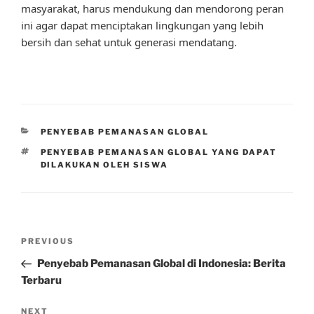
masyarakat, harus mendukung dan mendorong peran
ini agar dapat menciptakan lingkungan yang lebih
bersih dan sehat untuk generasi mendatang.
CATEGORIES
PENYEBAB PEMANASAN GLOBAL
TAGS
PENYEBAB PEMANASAN GLOBAL YANG DAPAT
DILAKUKAN OLEH SISWA
Post
Previous
PREVIOUS
navigation
Post
Penyebab Pemanasan Global di Indonesia: Berita
Terbaru
Next
NEXT