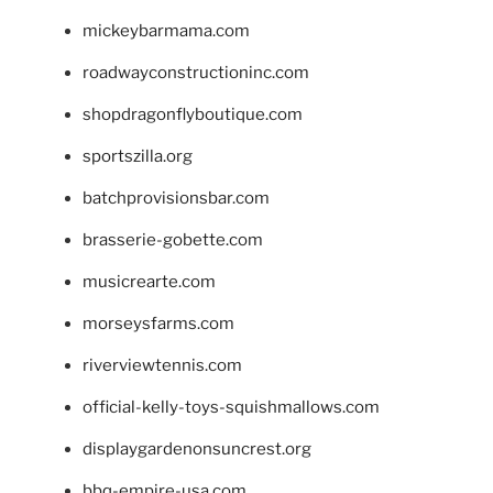
mickeybarmama.com
roadwayconstructioninc.com
shopdragonflyboutique.com
sportszilla.org
batchprovisionsbar.com
brasserie-gobette.com
musicrearte.com
morseysfarms.com
riverviewtennis.com
official-kelly-toys-squishmallows.com
displaygardenonsuncrest.org
bbq-empire-usa.com