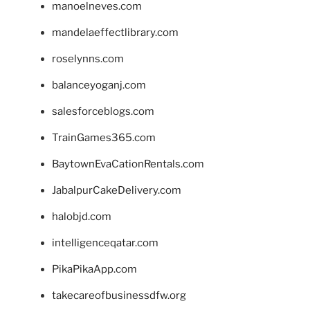
manoelneves.com
mandelaeffectlibrary.com
roselynns.com
balanceyoganj.com
salesforceblogs.com
TrainGames365.com
BaytownEvaCationRentals.com
JabalpurCakeDelivery.com
halobjd.com
intelligenceqatar.com
PikaPikaApp.com
takecareofbusinessdfw.org