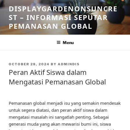
Skip
DISPLAYGARDENONSUNCRE
to
ST – INFORMASI SEPUTAR
content
PEMANASAN GLOBAL
Menu
POSTED
OCTOBER 28, 2024
BY
ADMINDIS
ON
Peran Aktif Siswa dalam
Mengatasi Pemanasan Global
Pemanasan global menjadi isu yang semakin mendesak
untuk segera diatasi, dan peran aktif siswa dalam
mengatasi masalah ini sangatlah penting. Sebagai
generasi muda yang akan mewarisi bumi ini, siswa