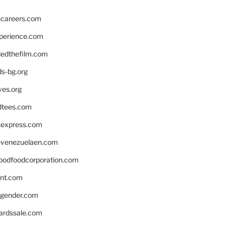
hcareers.com
xperience.com
edthefilm.com
ds-bg.org
ves.org
tees.com
rsexpress.com
venezuelaen.com
oodfoodcorporation.com
nnt.com
gender.com
ardssale.com