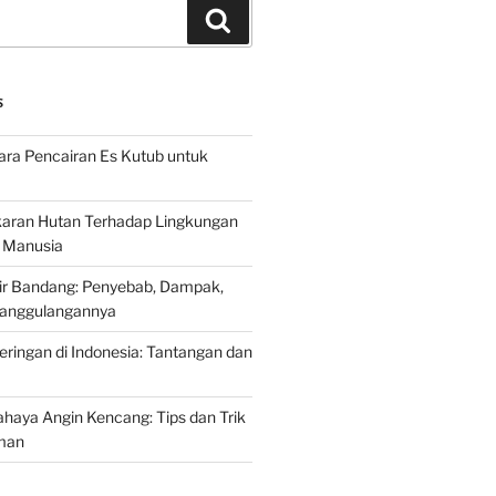
Search
S
ra Pencairan Es Kutub untuk
ran Hutan Terhadap Lingkungan
 Manusia
ir Bandang: Penyebab, Dampak,
anggulangannya
ringan di Indonesia: Tantangan dan
aya Angin Kencang: Tips dan Trik
man