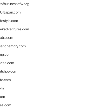
eofbusinessdfw.org
OfJapan.com
ifestyle.com
eekadventures.com
labs.com
leanchemdry.com
ing.com
acee.com
ntshop.com
te.com
om
com
ea.com