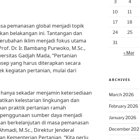
3
4
10
11
17
18
asa pemanasan global menjadi topik
24
25
kan belakangan ini. Tantangan dan
rubahan iklim menjadi fokus utama
31
Prof. Dr. Ir. Bambang Purwoko, M.Sc.,
« Mar
versitas Gadjah Mada, “Pertanian
sep yang harus diterapkan secara
k kegiatan pertanian, mulai dari
ARCHIVES
k hanya sekadar menjamin ketersediaan
March 2026
tikan kelestarian lingkungan dan
February 2026
pan praktik pertanian ramah
m penggunaan sumber daya menjadi
January 2026
ian berkelanjutan di masa pemanasan
December 20
 Ahmadi, M.Sc., Direktur Jenderal
an Kementerian Pertanian, “Kita perlu