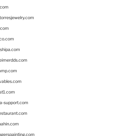
.com
torresjewelry.com
s.com
ico.com
shipa.com
eimerdds.com
camp.com
ivables.com
st1.com
la-support.com
estaurant.com
uahin.com
erspainting.com