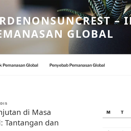
ARDENONSUNCREST – 
PEMANASAN GLOBAL
k Pemanasan Global
Penyebab Pemanasan Global
DIS
njutan di Masa
M
T
: Tantangan dan