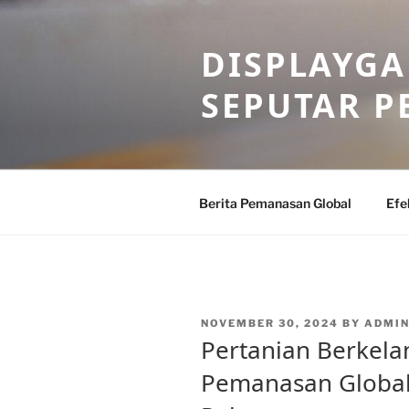
Skip
to
DISPLAYG
content
SEPUTAR 
Berita Pemanasan Global
Efe
POSTED
NOVEMBER 30, 2024
BY
ADMIN
ON
Pertanian Berkela
Pemanasan Global