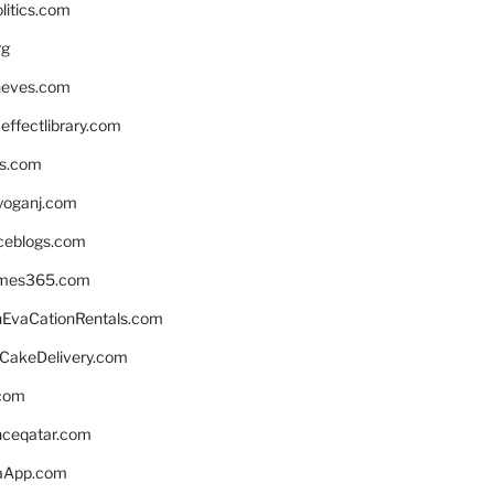
litics.com
rg
neves.com
ffectlibrary.com
ns.com
yoganj.com
rceblogs.com
ames365.com
EvaCationRentals.com
rCakeDelivery.com
.com
enceqatar.com
aApp.com