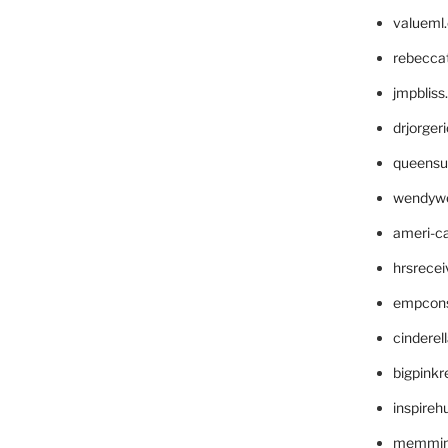
valueml
rebecca
jmpblis
drjorger
queensu
wendyw
ameri-
hrsrece
empcon
cinderel
bigpinkr
inspireh
memming