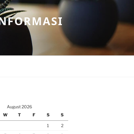
INFORMASI
August 2026
W
T
F
S
S
1
2