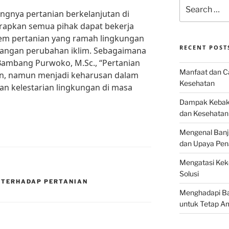
Search
ngnya pertanian berkelanjutan di
for:
rapkan semua pihak dapat bekerja
em pertanian yang ramah lingkungan
RECENT POST
ngan perubahan iklim. Sebagaimana
. Bambang Purwoko, M.Sc., “Pertanian
Manfaat dan Ca
han, namun menjadi keharusan dalam
Kesehatan
n kelestarian lingkungan di masa
Dampak Kebaka
dan Kesehatan
Mengenal Banj
dan Upaya Pen
Mengatasi Keke
Solusi
 TERHADAP PERTANIAN
Menghadapi Bah
untuk Tetap A