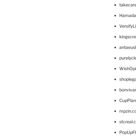
takecar
Hamada
VersifyL
kingscr
antaeus
purelyc
WishOp
shopleg
bonviva
CupPlan
mpzin.c
stcreal.
PopUpFl