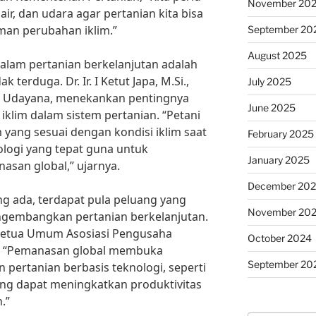
November 20
ir, dan udara agar pertanian kita bisa
man perubahan iklim.”
September 20
August 2025
alam pertanian berkelanjutan adalah
k terduga. Dr. Ir. I Ketut Japa, M.Si.,
July 2025
tas Udayana, menekankan pentingnya
June 2025
iklim dalam sistem pertanian. “Petani
yang sesuai dengan kondisi iklim saat
February 2025
ologi yang tepat guna untuk
January 2025
san global,” ujarnya.
December 20
ng ada, terdapat pula peluang yang
November 20
gembangkan pertanian berkelanjutan.
., Ketua Umum Asosiasi Pengusaha
October 2024
I), “Pemanasan global membuka
September 20
ertanian berbasis teknologi, seperti
ang dapat meningkatkan produktivitas
.”