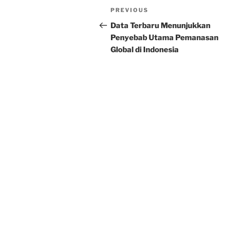
Post
Previous
PREVIOUS
navigation
Post
Data Terbaru Menunjukkan
Penyebab Utama Pemanasan
Global di Indonesia