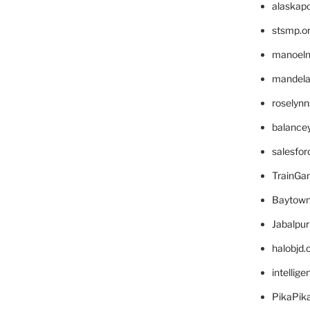
alaskapo
stsmp.o
manoel
mandelae
roselyn
balance
salesfo
TrainG
Baytown
Jabalpu
halobjd
intellig
PikaPik